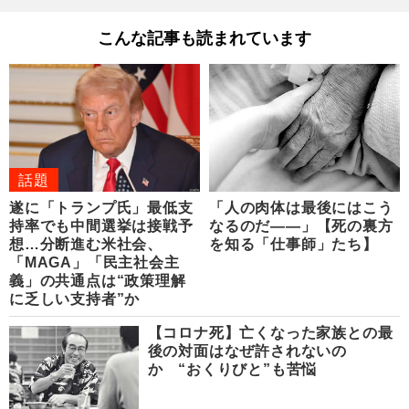
こんな記事も読まれています
話題
遂に「トランプ氏」最低支
「人の肉体は最後にはこう
持率でも中間選挙は接戦予
なるのだ――」【死の裏方
想…分断進む米社会、
を知る「仕事師」たち】
「MAGA」「民主社会主
義」の共通点は“政策理解
に乏しい支持者”か
【コロナ死】亡くなった家族との最
後の対面はなぜ許されないの
か “おくりびと”も苦悩