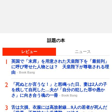
話題の本
レビュー
ニュース
英国で「末席」を用意された天皇陛下を「最前列」
に呼び寄せた人物とは？ 天皇陛下が尊敬される理
由
Book Bang
「死ぬとか言うな！」と怒鳴った日、妻は2人の子
を残して自死した…夫が「自分の犯した罪や愚か
さ」に向き合う魂の一冊
Book Bang
舌は欠損、衣服には高放射線…9人の若者が死んだ