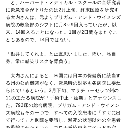
と、ハーバード・メディカル・スクールの全研究者
に緊急指令が下りたのは2月上旬。終末医療を研究す
る大内さんは、元よりブリガム・アンド・ウイメンズ
病院の救急部のシフトに月8～9回入っていたが、以
来、14回入ることになった。1回が2日間をまたぐこ
ともあるので、14日ではない。
「勘弁してくれよ、と正直思いました。怖い。私自
身、常に感染リスクを背負う」
大内さんによると、米国には日本の保健所に該当す
る州の公的機関がなく、緊急時の対応も各病院に委ね
られているという。2月下旬、マサチューセッツ州の
11の主たる病院が「手術中止・延期」とアナウンスし
た。793床の総合病院、ブリガム・アンド・ウイメン
ズ病院もその一つで、すべての入院患者に「すぐに出
て行って」と退院を要請し、瀕死の状態以外の全患者
を退院させたという。コロナ感染患者にベッドを空