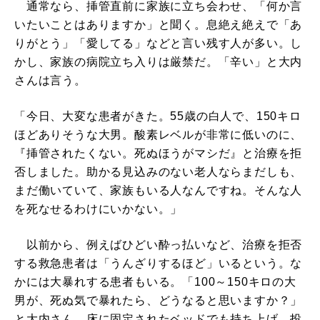
通常なら、挿管直前に家族に立ち会わせ、「何か言
いたいことはありますか」と聞く。息絶え絶えで「あ
りがとう」「愛してる」などと言い残す人が多い。し
かし、家族の病院立ち入りは厳禁だ。「辛い」と大内
さんは言う。
「今日、大変な患者がきた。55歳の白人で、150キロ
ほどありそうな大男。酸素レベルが非常に低いのに、
『挿管されたくない。死ぬほうがマシだ』と治療を拒
否しました。助かる見込みのない老人ならまだしも、
まだ働いていて、家族もいる人なんですね。そんな人
を死なせるわけにいかない。」
以前から、例えばひどい酔っ払いなど、治療を拒否
する救急患者は「うんざりするほど」いるという。な
かには大暴れする患者もいる。「100～150キロの大
男が、死ぬ気で暴れたら、どうなると思いますか？」
と大内さん。床に固定されたベッドでも持ち上げ、投