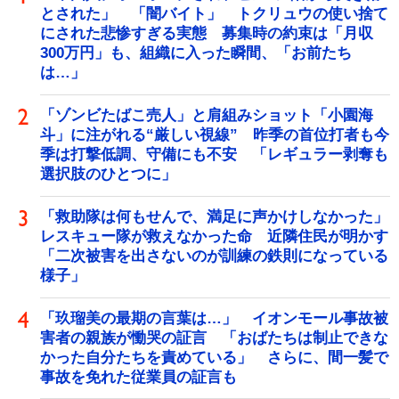
とされた」 「闇バイト」 トクリュウの使い捨て
にされた悲惨すぎる実態 募集時の約束は「月収
300万円」も、組織に入った瞬間、「お前たち
は…」
「ゾンビたばこ売人」と肩組みショット「小園海
斗」に注がれる“厳しい視線” 昨季の首位打者も今
季は打撃低調、守備にも不安 「レギュラー剥奪も
選択肢のひとつに」
「救助隊は何もせんで、満足に声かけしなかった」
レスキュー隊が救えなかった命 近隣住民が明かす
「二次被害を出さないのが訓練の鉄則になっている
様子」
「玖瑠美の最期の言葉は…」 イオンモール事故被
害者の親族が慟哭の証言 「おばたちは制止できな
かった自分たちを責めている」 さらに、間一髪で
事故を免れた従業員の証言も