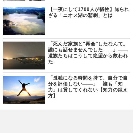
【一夜にして1700人が犠牲】知られ
ざる「ニオス湖の悲劇」とは
「死んだ家族と“再会”したなんて。
誰にも話せませんでした……」――
遺族たちはこうして絶望から救われ
た
「孤独になる時間を持て、自分で自
分を評価しない――」 誰も「知
力」は貸してくれない【知力の鍛え
方】