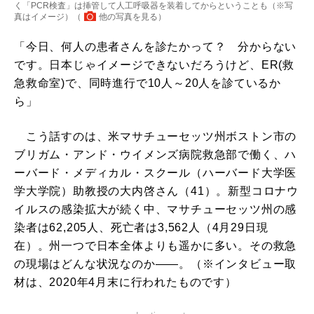
く「PCR検査」は挿管して人工呼吸器を装着してからということも（※写
真はイメージ）（
他の写真を見る
）
「今日、何人の患者さんを診たかって？ 分からない
です。日本じゃイメージできないだろうけど、ER(救
急救命室)で、同時進行で10人～20人を診ているか
ら」
こう話すのは、米マサチューセッツ州ボストン市の
ブリガム・アンド・ウイメンズ病院救急部で働く、ハ
ーバード・メディカル・スクール（ハーバード大学医
学大学院）助教授の大内啓さん（41）。新型コロナウ
イルスの感染拡大が続く中、マサチューセッツ州の感
染者は62,205人、死亡者は3,562人（4月29日現
在）。州一つで日本全体よりも遥かに多い。その救急
の現場はどんな状況なのか――。（※インタビュー取
材は、2020年4月末に行われたものです）