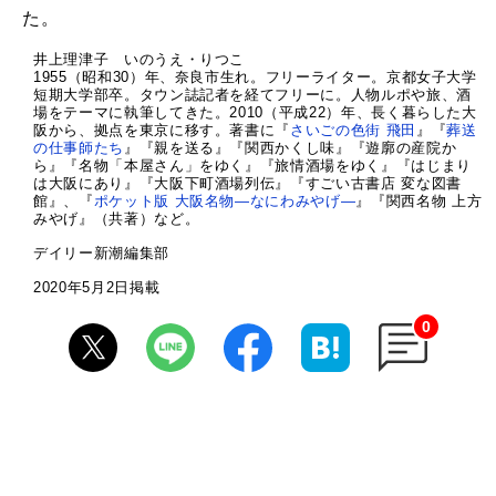
た。
井上理津子 いのうえ・りつこ
1955（昭和30）年、奈良市生れ。フリーライター。京都女子大学
短期大学部卒。タウン誌記者を経てフリーに。人物ルポや旅、酒
場をテーマに執筆してきた。2010（平成22）年、長く暮らした大
阪から、拠点を東京に移す。著書に『
さいごの色街 飛田
』『
葬送
の仕事師たち
』『親を送る』『関西かくし味』『遊廓の産院か
ら』『名物「本屋さん」をゆく』『旅情酒場をゆく』『はじまり
は大阪にあり』『大阪下町酒場列伝』『すごい古書店 変な図書
館』、『
ポケット版 大阪名物―なにわみやげ―
』『関西名物 上方
みやげ』（共著）など。
デイリー新潮編集部
2020年5月2日掲載
0