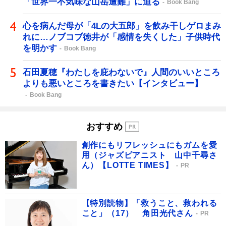
「世界一不気味な山岳遭難」に迫る
Book Bang
心を病んだ母が「4Lの大五郎」を飲み干しゲロまみ
れに…ノブコブ徳井が「感情を失くした」子供時代
を明かす
Book Bang
石田夏穂『わたしを庇わないで』人間のいいところ
よりも悪いところを書きたい【インタビュー】
Book Bang
おすすめ
創作にもリフレッシュにもガムを愛
用（ジャズピアニスト 山中千尋さ
ん）【LOTTE TIMES】
PR
【特別読物】「救うこと、救われる
こと」（17） 角田光代さん
PR