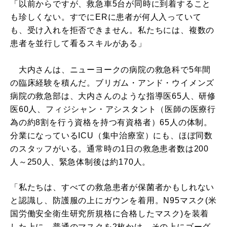
「以前からですが、救急車5台が同時に到着すること
も珍しくない。すでにERに患者が何人入っていて
も、受け入れを拒否できません。私たちには、複数の
患者を並行して看るスキルがある」
大内さんは、ニューヨークの病院の救急科で5年間
の臨床経験を積んだ。ブリガム・アンド・ウイメンズ
病院の救急部は、大内さんのような指導医65人、研修
医60人、フィジシャン・アシスタント（医師の医療行
為の約8割を行う資格を持つ有資格者）65人の体制。
分業になっているICU（集中治療室）にも、ほぼ同数
のスタッフがいる。通常時の1日の救急患者数は200
人～250人、緊急体制後は約170人。
「私たちは、すべての救急患者が保菌者かもしれない
と認識し、防護服の上にガウンを着用。N95マスク(米
国労働安全衛生研究所規格に合格したマスク)を装着
した上に、普通のマスクを2枚かけ、その上にゴーグ