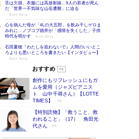
舌は欠損、衣服には高放射線…9人の若者が死ん
だ「世界一不気味な山岳遭難」に迫る
Book Bang
心を病んだ母が「4Lの大五郎」を飲み干しゲロま
みれに…ノブコブ徳井が「感情を失くした」子供
時代を明かす
Book Bang
石田夏穂『わたしを庇わないで』人間のいいとこ
ろよりも悪いところを書きたい【インタビュー】
Book Bang
73歳でも働くしかない 「老後レス時代」
おすすめ
に交通誘導員の独白が話題
Book Bang
創作にもリフレッシュにもガ
「なんで？ そんな馬鹿な……」90歳になった作
ムを愛用（ジャズピアニス
家・阿刀田高さんが、ひとり暮らしの生活を明か
ト 山中千尋さん）【LOTTE
す
Book Bang
TIMES】
PR
追悼・東野圭吾さん 週間ベストセラーランキン
【特別読物】「救うこと、救
グに『容疑者Xの献身』『白夜行』など代表作が
われること」（17） 角田光
並ぶ［文庫ベストセラー］
Book Bang
代さん
PR
和田秀樹の70代、80代向け新書がベスト3を独
占 上半期1位にも選出［新書ベストセラー］