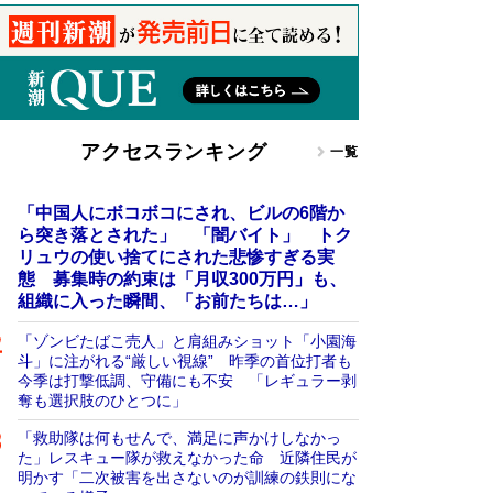
アクセスランキング
一覧
「中国人にボコボコにされ、ビルの6階か
ら突き落とされた」 「闇バイト」 トク
リュウの使い捨てにされた悲惨すぎる実
態 募集時の約束は「月収300万円」も、
組織に入った瞬間、「お前たちは…」
「ゾンビたばこ売人」と肩組みショット「小園海
斗」に注がれる“厳しい視線” 昨季の首位打者も
今季は打撃低調、守備にも不安 「レギュラー剥
奪も選択肢のひとつに」
「救助隊は何もせんで、満足に声かけしなかっ
た」レスキュー隊が救えなかった命 近隣住民が
明かす「二次被害を出さないのが訓練の鉄則にな