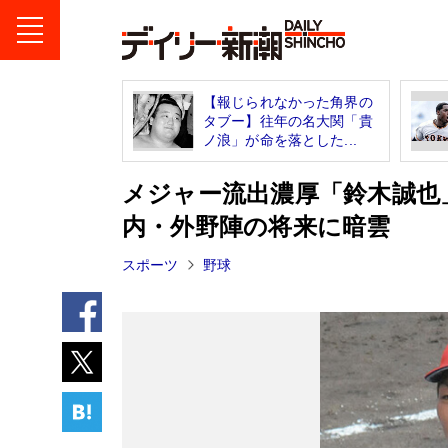
【報じられなかった角界の
タブー】往年の名大関「貴
ノ浪」が命を落とした...
メジャー流出濃厚「鈴木誠也
内・外野陣の将来に暗雲
スポーツ
野球