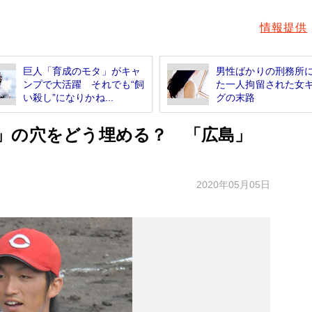
情報提供
巨人「育成のモタ」がキャ
男性ばかりの刑務所
ンプで大活躍 それでも“飼
た一人拘留された女
い殺し”になりかね...
グの末路
」の穴をどう埋める？ 「広島」
2020年05月05日