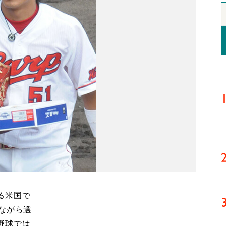
る米国で
ながら選
野球では