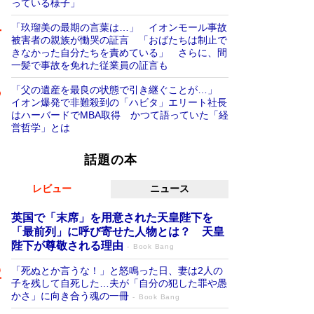
っている様子」
「玖瑠美の最期の言葉は…」 イオンモール事故
被害者の親族が慟哭の証言 「おばたちは制止で
きなかった自分たちを責めている」 さらに、間
一髪で事故を免れた従業員の証言も
「父の遺産を最良の状態で引き継ぐことが…」
イオン爆発で非難殺到の「ハビタ」エリート社長
はハーバードでMBA取得 かつて語っていた「経
営哲学」とは
話題の本
レビュー
ニュース
英国で「末席」を用意された天皇陛下を
「最前列」に呼び寄せた人物とは？ 天皇
陛下が尊敬される理由
Book Bang
「死ぬとか言うな！」と怒鳴った日、妻は2人の
子を残して自死した…夫が「自分の犯した罪や愚
かさ」に向き合う魂の一冊
Book Bang