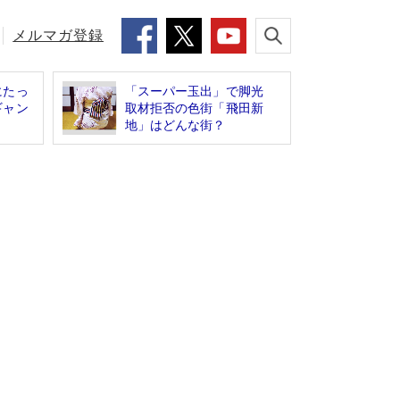
メルマガ登録
にたっ
「スーパー玉出」で脚光
ギャン
取材拒否の色街「飛田新
地」はどんな街？