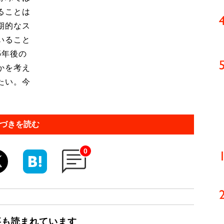
ることは
期的なス
いること
5年後の
かを考え
たい。今
づきを読む
0
事も読まれています