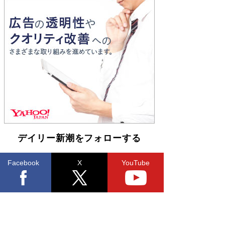
Book Bang
「『火垂るの墓』は、大嘘である」原作者が抱き
続けた“自責の念”とは…「自己憐憫は描きたくな
い」監督が徹底的にこだわったこと（後編） #
戦争の記憶
Book Bang
デイリー新潮をフォローする
Facebook
X
YouTube