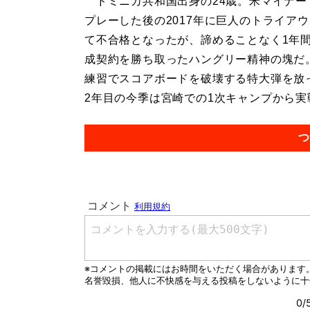
ドミニカ共和国出身の24歳。米マイナー
プレーした後の2017年に巨人のトライア
て不合格となったが、諦めることなく1年
成契約を勝ち取ったハングリー精神の塊だ
練習でスコアボードを破壊する特大弾を放
2年目の今季は宮崎での1次キャンプから実戦
つ