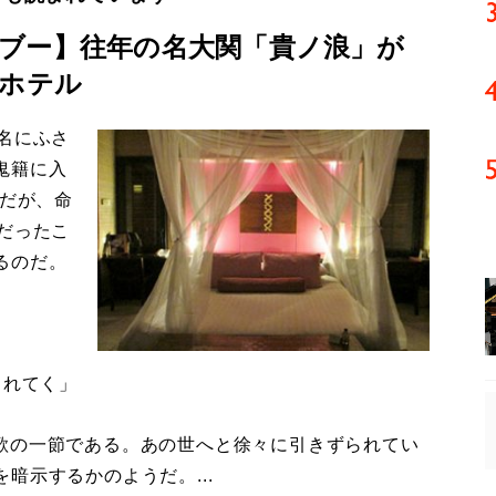
ブー】往年の名大関「貴ノ浪」が
ブホテル
名にふさ
鬼籍に入
。だが、命
だったこ
るのだ。
されてく」
歌の一節である。あの世へと徐々に引きずられてい
暗示するかのようだ。...