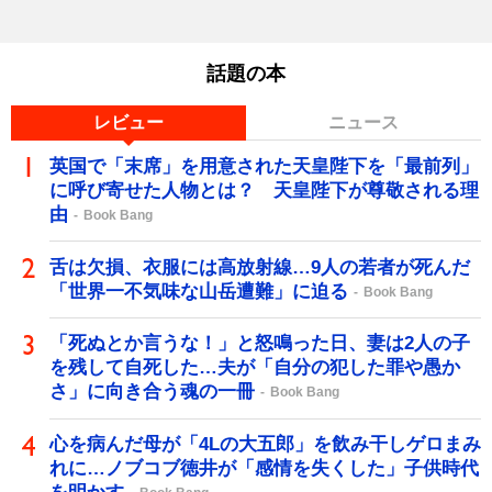
話題の本
レビュー
ニュース
英国で「末席」を用意された天皇陛下を「最前列」
に呼び寄せた人物とは？ 天皇陛下が尊敬される理
由
Book Bang
舌は欠損、衣服には高放射線…9人の若者が死んだ
「世界一不気味な山岳遭難」に迫る
Book Bang
「死ぬとか言うな！」と怒鳴った日、妻は2人の子
を残して自死した…夫が「自分の犯した罪や愚か
さ」に向き合う魂の一冊
Book Bang
心を病んだ母が「4Lの大五郎」を飲み干しゲロまみ
れに…ノブコブ徳井が「感情を失くした」子供時代