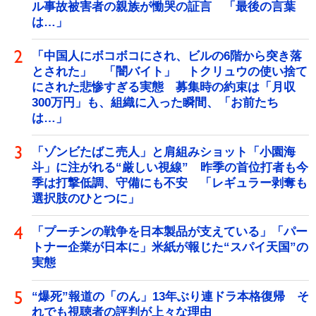
ル事故被害者の親族が慟哭の証言 「最後の言葉
は…」
「中国人にボコボコにされ、ビルの6階から突き落
とされた」 「闇バイト」 トクリュウの使い捨て
にされた悲惨すぎる実態 募集時の約束は「月収
300万円」も、組織に入った瞬間、「お前たち
は…」
「ゾンビたばこ売人」と肩組みショット「小園海
斗」に注がれる“厳しい視線” 昨季の首位打者も今
季は打撃低調、守備にも不安 「レギュラー剥奪も
選択肢のひとつに」
「プーチンの戦争を日本製品が支えている」「パー
トナー企業が日本に」米紙が報じた“スパイ天国”の
実態
“爆死”報道の「のん」13年ぶり連ドラ本格復帰 そ
れでも視聴者の評判が上々な理由