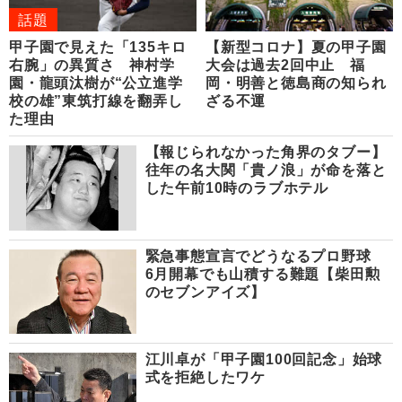
話題
甲子園で見えた「135キロ
【新型コロナ】夏の甲子園
右腕」の異質さ 神村学
大会は過去2回中止 福
園・龍頭汰樹が“公立進学
岡・明善と徳島商の知られ
校の雄”東筑打線を翻弄し
ざる不運
た理由
【報じられなかった角界のタブー】
往年の名大関「貴ノ浪」が命を落と
した午前10時のラブホテル
緊急事態宣言でどうなるプロ野球
6月開幕でも山積する難題【柴田勲
のセブンアイズ】
江川卓が「甲子園100回記念」始球
式を拒絶したワケ