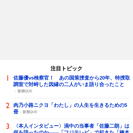
注目トピック
佐藤優vs検察官！ あの国策捜査から20年、特捜取
調室で対峙した因縁の二人がいま語り合ったこと
新潮QUE
肉乃小路ニクヨ「わたし」の人生を生きるための5
冊
新潮QUE
〈本人インタビュー〉渦中の当事者「佐藤二朗」は
何を語ったのか――「フジテレビ」で起きた「橋本