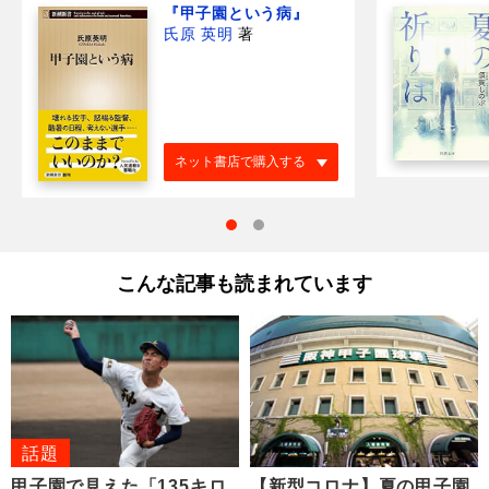
『甲子園という病』
氏原 英明
著
ネット書店で購入する
こんな記事も読まれています
話題
甲子園で見えた「135キロ
【新型コロナ】夏の甲子園