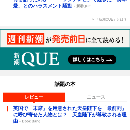
愛」とのハラスメント騒動
新潮QUE
「新潮QUE」とは？
話題の本
レビュー
ニュース
英国で「末席」を用意された天皇陛下を「最前列」
に呼び寄せた人物とは？ 天皇陛下が尊敬される理
由
Book Bang