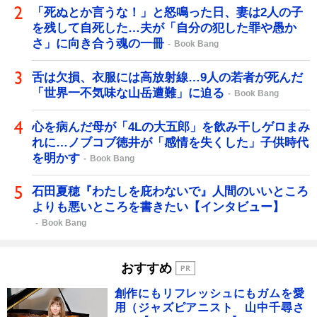
「死ぬとか言うな！」と怒鳴った日、妻は2人の子
を残して自死した…夫が「自分の犯した罪や愚か
さ」に向き合う魂の一冊
Book Bang
舌は欠損、衣服には高放射線…9人の若者が死んだ
「世界一不気味な山岳遭難」に迫る
Book Bang
心を病んだ母が「4Lの大五郎」を飲み干しゲロまみ
れに…ノブコブ徳井が「感情を失くした」子供時代
を明かす
Book Bang
石田夏穂『わたしを庇わないで』人間のいいところ
よりも悪いところを書きたい【インタビュー】
Book Bang
おすすめ
創作にもリフレッシュにもガムを愛
用（ジャズピアニスト 山中千尋さ