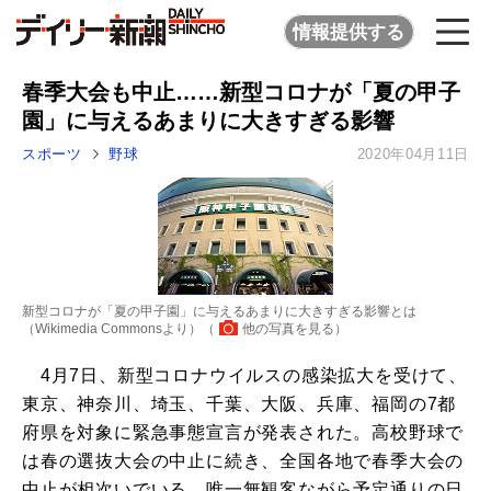
情報提供する
春季大会も中止……新型コロナが「夏の甲子
園」に与えるあまりに大きすぎる影響
スポーツ
野球
2020年04月11日
新型コロナが「夏の甲子園」に与えるあまりに大きすぎる影響とは
（Wikimedia Commonsより）（
他の写真を見る
）
4月7日、新型コロナウイルスの感染拡大を受けて、
東京、神奈川、埼玉、千葉、大阪、兵庫、福岡の7都
府県を対象に緊急事態宣言が発表された。高校野球で
は春の選抜大会の中止に続き、全国各地で春季大会の
中止が相次いでいる。唯一無観客ながら予定通りの日