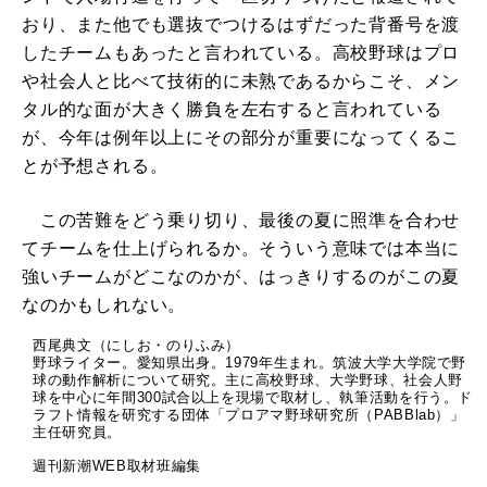
おり、また他でも選抜でつけるはずだった背番号を渡
したチームもあったと言われている。高校野球はプロ
や社会人と比べて技術的に未熟であるからこそ、メン
タル的な面が大きく勝負を左右すると言われている
が、今年は例年以上にその部分が重要になってくるこ
とが予想される。
この苦難をどう乗り切り、最後の夏に照準を合わせ
てチームを仕上げられるか。そういう意味では本当に
強いチームがどこなのかが、はっきりするのがこの夏
なのかもしれない。
西尾典文（にしお・のりふみ）
野球ライター。愛知県出身。1979年生まれ。筑波大学大学院で野
球の動作解析について研究。主に高校野球、大学野球、社会人野
球を中心に年間300試合以上を現場で取材し、執筆活動を行う。ド
ラフト情報を研究する団体「プロアマ野球研究所（PABBlab）」
主任研究員。
週刊新潮WEB取材班編集