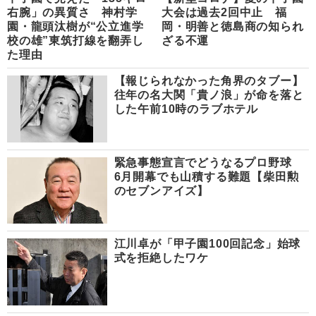
右腕」の異質さ 神村学
大会は過去2回中止 福
園・龍頭汰樹が“公立進学
岡・明善と徳島商の知られ
校の雄”東筑打線を翻弄し
ざる不運
た理由
【報じられなかった角界のタブー】
往年の名大関「貴ノ浪」が命を落と
した午前10時のラブホテル
緊急事態宣言でどうなるプロ野球
6月開幕でも山積する難題【柴田勲
のセブンアイズ】
江川卓が「甲子園100回記念」始球
式を拒絶したワケ