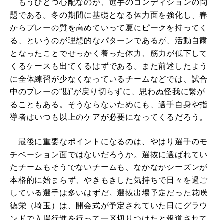
もうひとつ心配なのが、選手のコンディションの問
題である。冬の期間に基礎となる体力面を強化し、春
からプレーの質を高めていって夏にピークを持ってく
る、というのが理想的なパターンであるが、活動自粛
となったことでせっかく養った体力、筋力が低下して
くるケースも出てくるはずである。また前述したよう
に全体練習が少なくなっているチームなどでは、試合
中のプレーの“勘”が戻り切らずに、思わぬ怪我に繋が
ることもある。そうならないためにも、選手自身や指
導者はいつも以上のケアが必要になってくるだろう。
最後に重要なポイントになるのは、やはり選手のモ
チベーション面ではないだろうか。選抜に選ばれてい
たチームもそうでないチームも、なかなかシーズンが
本格的に始まらず、やきもきした気持ちで日々を過ご
している選手は多いはずだ。選抜出場予定だった花咲
徳栄（埼玉）は、開会式が予定されていた日にグラウ
ンドで入場行進を行って一区切りつけたと報道されて