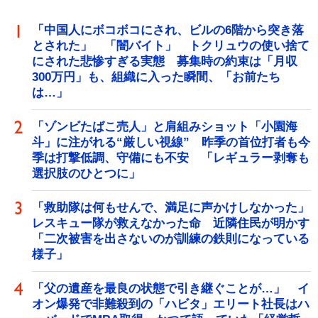
「中国人にボコボコにされ、ビルの6階から突き落
とされた」 「闇バイト」 トクリュウの使い捨て
にされた悲惨すぎる実態 募集時の約束は「月収
300万円」も、組織に入った瞬間、「お前たち
は…」
「ゾンビたばこ売人」と肩組みショット「小園海
斗」に注がれる“厳しい視線” 昨季の首位打者も今
季は打撃低調、守備にも不安 「レギュラー剥奪も
選択肢のひとつに」
「救助隊は何もせんで、満足に声かけしなかった」
レスキュー隊が救えなかった命 近隣住民が明かす
「二次被害を出さないのが訓練の鉄則になっている
様子」
「父の遺産を最良の状態で引き継ぐことが…」 イ
オン爆発で非難殺到の「ハビタ」エリート社長はハ