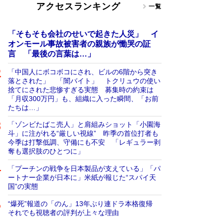
アクセスランキング
一覧
「そもそも会社のせいで起きた人災」 イ
オンモール事故被害者の親族が慟哭の証
言 「最後の言葉は…」
「中国人にボコボコにされ、ビルの6階から突き
落とされた」 「闇バイト」 トクリュウの使い
捨てにされた悲惨すぎる実態 募集時の約束は
「月収300万円」も、組織に入った瞬間、「お前
たちは…」
「ゾンビたばこ売人」と肩組みショット「小園海
斗」に注がれる“厳しい視線” 昨季の首位打者も
今季は打撃低調、守備にも不安 「レギュラー剥
奪も選択肢のひとつに」
「プーチンの戦争を日本製品が支えている」「パ
ートナー企業が日本に」米紙が報じた“スパイ天
国”の実態
“爆死”報道の「のん」13年ぶり連ドラ本格復帰
それでも視聴者の評判が上々な理由