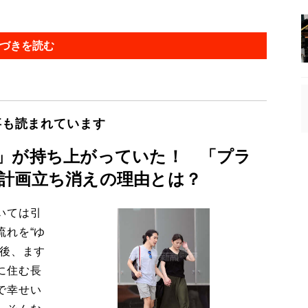
づきを読む
事も読まれています
」が持ち上がっていた！ 「プラ
計画立ち消えの理由とは？
いては引
流れを“ゆ
今後、ます
に住む長
で幸せい