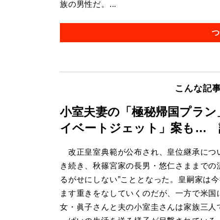
族の男性だ。...
つ
こんな記
小室夫妻の「極秘帰国プラン
イベートジェット」案も… 
改正皇室典範が公布され、皇位継承につ
き続き、秋篠宮家の長男・悠仁さままでの
るがせにしない”こととなった。皇嗣家は
ます重きをなしていくのだが、一方で米国
女・眞子さんと夫の小室圭さんは家族三人