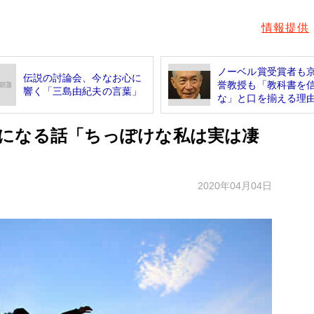
情報提供
ノーベル賞受賞者も
伝説の討論会、今なお心に
誉教授も「教科書を
響く「三島由紀夫の言葉」
な」と口を揃える理
になる話「ちっぽけな私は実は凄
2020年04月04日