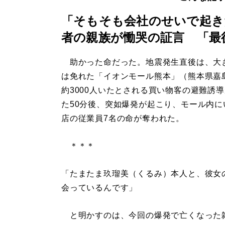
「そもそも会社のせいで起き
者の親族が慟哭の証言 「最
助かった命だった。地震発生直後は、大
は免れた「イオンモール熊本」（熊本県嘉
約3000人いたとされる買い物客の避難誘
た50分後、突如爆発が起こり、モール内に
店の従業員7名の命が奪われた。
＊＊＊
「たまたま玖瑠美（くるみ）本人と、彼女
会っているんです」
と明かすのは、今回の爆発で亡くなった雑