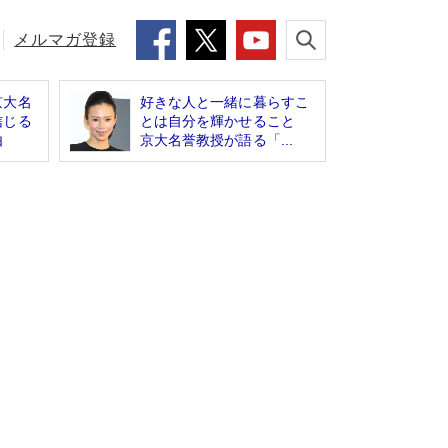
メルマガ登録
京大名
好きな人と一緒に暮らすこ
信じる
とは自分を輝かせること
由
京大名誉教授が語る「...