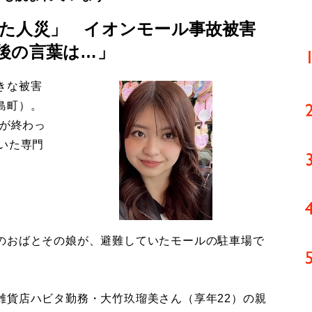
た人災」 イオンモール事故被害
後の言葉は…」
きな被害
島町）。
導が終わっ
いた専門
のおばとその娘が、避難していたモールの駐車場で
貨店ハビタ勤務・大竹玖瑠美さん（享年22）の親