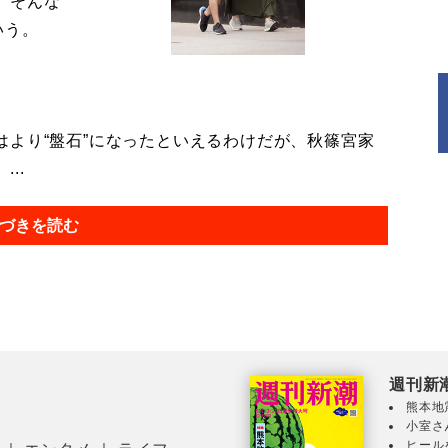
。そんな
いう。
より“盤石”になったといえるわけだが、秋篠宮家
..
づきを読む
週刊新
熊本地
小室さ
ヒール