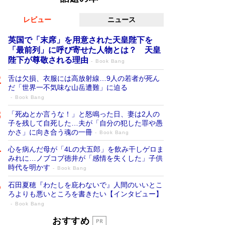
レビュー
ニュース
英国で「末席」を用意された天皇陛下を
「最前列」に呼び寄せた人物とは？ 天皇
陛下が尊敬される理由
Book Bang
舌は欠損、衣服には高放射線…9人の若者が死ん
だ「世界一不気味な山岳遭難」に迫る
Book Bang
「死ぬとか言うな！」と怒鳴った日、妻は2人の
子を残して自死した…夫が「自分の犯した罪や愚
かさ」に向き合う魂の一冊
Book Bang
心を病んだ母が「4Lの大五郎」を飲み干しゲロま
みれに…ノブコブ徳井が「感情を失くした」子供
時代を明かす
Book Bang
石田夏穂『わたしを庇わないで』人間のいいとこ
ろよりも悪いところを書きたい【インタビュー】
Book Bang
「叱って伸びるやつは、褒めたらもっと伸
おすすめ