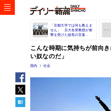
「京都大学では何も教えま
せん」 京大名誉教授が衝
撃を受けた総長の言葉...
こんな時期に気持ちが前向き
い奴なのだ」
国内
社会