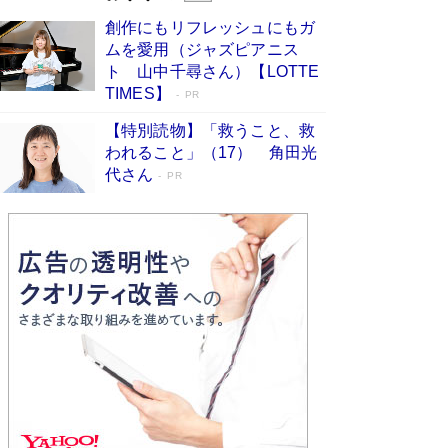
びる」俳優・高嶋政伸が家族に教わっ
創作にもリフレッシュにもガ
た“人を育てるコツ”…芸への考え方を明か
ムを愛用（ジャズピアニス
す
Book Bang
ト 山中千尋さん）【LOTTE
「『火垂るの墓』は、大嘘である」原作者が抱き
TIMES】
PR
続けた“自責の念”とは…「自己憐憫は描きたくな
い」監督が徹底的にこだわったこと（後編） #
【特別読物】「救うこと、救
戦争の記憶
Book Bang
われること」（17） 角田光
代さん
美輪明宏 晩年の回答を集めた『ほほえんで生き
PR
るための人生相談』がランクイン［エンターテイ
メントベストセラー］
Book Bang
「宇宙兄弟」最終46巻がベストセラー1位 宇宙
開発への関心を押し上げた18年の物語に幕 特装
版には「宇宙で描かれたマンガ」も収録
Book Bang
友近氏、絶賛！ 鎌倉を舞台に、孤独を抱えた
人々が新たな一歩を踏み出す連作短篇集『海のほ
とりのプラネット』試し読み
Book Bang