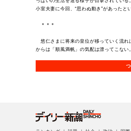
っぱいの生活を送る様子が目撃されている
小室夫妻に今回、“思わぬ動き”があったと
＊＊＊
悠仁さまに将来の皇位が移っていく流れは
からは「順風満帆」の気配は漂ってこない。.
つ