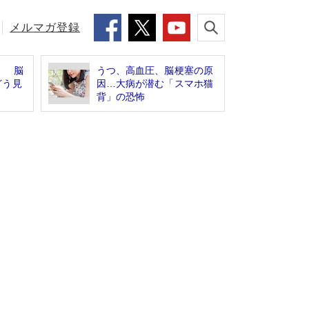
メルマガ登録
！ 脳
うつ、高血圧、脳梗塞の原
どう見
因…大病が潜む「スマホ猫
背」の恐怖