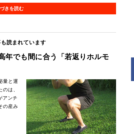
づきを読む
事も読まれています
高年でも間に合う「若返りホルモ
泌量と運
たのは、
がアンチ
その産み