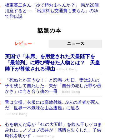
板東英二さん「ゆで卵おまへんか？」 局が20個
用意すると… 「出演料も交通費も要らん」のゆ
で卵伝説
話題の本
レビュー
ニュース
英国で「末席」を用意された天皇陛下を
「最前列」に呼び寄せた人物とは？ 天皇
陛下が尊敬される理由
Book Bang
「死ぬとか言うな！」と怒鳴った日、妻は2人の
子を残して自死した…夫が「自分の犯した罪や愚
かさ」に向き合う魂の一冊
Book Bang
舌は欠損、衣服には高放射線…9人の若者が死ん
だ「世界一不気味な山岳遭難」に迫る
Book Bang
心を病んだ母が「4Lの大五郎」を飲み干しゲロま
みれに…ノブコブ徳井が「感情を失くした」子供
時代を明かす
Book Bang