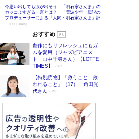
今思い出しても涙が出そう…「明石家さんま」の
カッコよすぎる一言とは？ 「電波少年」伝説の
プロデューサーによる『人間・明石家さんま』評
Book Bang
「宇宙兄弟」最終46巻がベストセラー1
おすすめ
位 宇宙開発への関心を押し上げた18年の
創作にもリフレッシュにもガ
物語に幕 特装版には「宇宙で描かれたマ
ムを愛用（ジャズピアニス
ンガ」も収録
Book Bang
ト 山中千尋さん）【LOTTE
美輪明宏 晩年の回答を集めた『ほほえんで生き
TIMES】
PR
るための人生相談』がランクイン［エンターテイ
メントベストセラー］
Book Bang
【特別読物】「救うこと、救
われること」（17） 角田光
「『火垂るの墓』は、大嘘である」原作者が抱き
代さん
続けた“自責の念”とは…「自己憐憫は描きたくな
PR
い」監督が徹底的にこだわったこと（後編） #
戦争の記憶
Book Bang
東野圭吾、伊坂幸太郎の人気シリーズ最新作どち
らも文庫化 映画化された直木賞受賞作もランク
イン［文庫ベストセラー］
Book Bang
皇室はなぜ世界から尊敬されているのか？ 「天