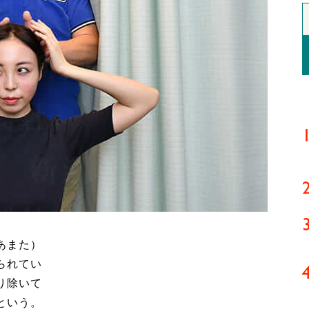
あまた）
られてい
り除いて
という。