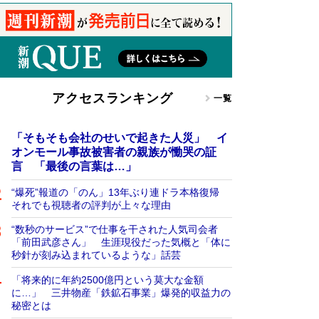
アクセスランキング
一覧
「そもそも会社のせいで起きた人災」 イ
オンモール事故被害者の親族が慟哭の証
言 「最後の言葉は…」
“爆死”報道の「のん」13年ぶり連ドラ本格復帰
それでも視聴者の評判が上々な理由
“数秒のサービス”で仕事を干された人気司会者
「前田武彦さん」 生涯現役だった気概と「体に
秒針が刻み込まれているような」話芸
「将来的に年約2500億円という莫大な金額
に…」 三井物産「鉄鉱石事業」爆発的収益力の
秘密とは