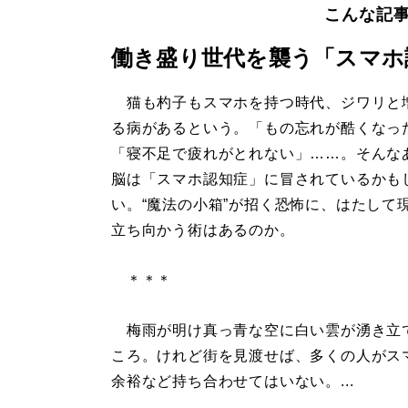
こんな記
働き盛り世代を襲う「スマホ
猫も杓子もスマホを持つ時代、ジワリと
る病があるという。「もの忘れが酷くなっ
「寝不足で疲れがとれない」……。そんな
脳は「スマホ認知症」に冒されているかも
い。“魔法の小箱”が招く恐怖に、はたして
立ち向かう術はあるのか。
＊＊＊
梅雨が明け真っ青な空に白い雲が湧き立
ころ。けれど街を見渡せば、多くの人がス
余裕など持ち合わせてはいない。...