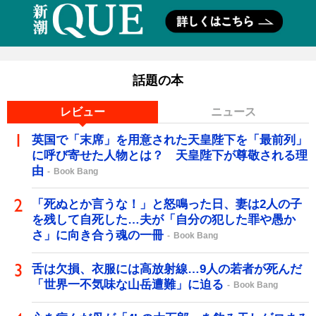
話題の本
レビュー
ニュース
英国で「末席」を用意された天皇陛下を「最前列」
に呼び寄せた人物とは？ 天皇陛下が尊敬される理
由
Book Bang
「死ぬとか言うな！」と怒鳴った日、妻は2人の子
を残して自死した…夫が「自分の犯した罪や愚か
さ」に向き合う魂の一冊
Book Bang
舌は欠損、衣服には高放射線…9人の若者が死んだ
「世界一不気味な山岳遭難」に迫る
Book Bang