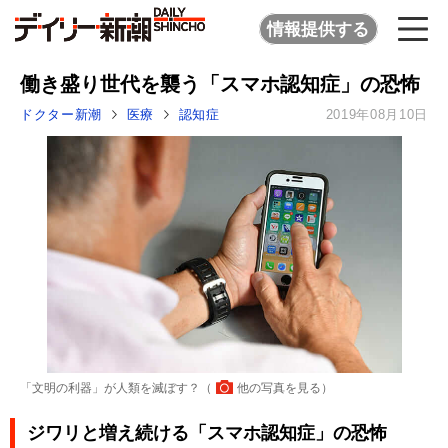
情報提供する
働き盛り世代を襲う「スマホ認知症」の恐怖
ドクター新潮
医療
認知症
2019年08月10日
「文明の利器」が人類を滅ぼす？（
他の写真を見る
）
ジワリと増え続ける「スマホ認知症」の恐怖