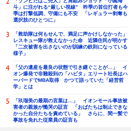
「ゾンビたばこ売人」と肩組みショット「小園海
斗」に注がれる“厳しい視線” 昨季の首位打者も今
季は打撃低調、守備にも不安 「レギュラー剥奪も
選択肢のひとつに」
「救助隊は何もせんで、満足に声かけしなかった」
レスキュー隊が救えなかった命 近隣住民が明かす
「二次被害を出さないのが訓練の鉄則になっている
様子」
「父の遺産を最良の状態で引き継ぐことが…」 イ
オン爆発で非難殺到の「ハビタ」エリート社長はハ
ーバードでMBA取得 かつて語っていた「経営哲
学」とは
「玖瑠美の最期の言葉は…」 イオンモール事故被
害者の親族が慟哭の証言 「おばたちは制止できな
かった自分たちを責めている」 さらに、間一髪で
事故を免れた従業員の証言も