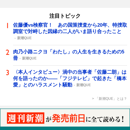
注目トピック
佐藤優vs検察官！ あの国策捜査から20年、特捜取
調室で対峙した因縁の二人がいま語り合ったこと
新潮QUE
肉乃小路ニクヨ「わたし」の人生を生きるための5
冊
新潮QUE
〈本人インタビュー〉渦中の当事者「佐藤二朗」は
何を語ったのか――「フジテレビ」で起きた「橋本
愛」とのハラスメント騒動
新潮QUE
「新潮QUE」とは？