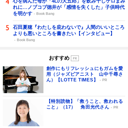
心を病んだ母が「4Lの大五郎」を飲み干しゲロまみ
れに…ノブコブ徳井が「感情を失くした」子供時代
を明かす
Book Bang
石田夏穂『わたしを庇わないで』人間のいいところ
よりも悪いところを書きたい【インタビュー】
Book Bang
おすすめ
創作にもリフレッシュにもガムを愛
用（ジャズピアニスト 山中千尋さ
ん）【LOTTE TIMES】
PR
【特別読物】「救うこと、救われる
こと」（17） 角田光代さん
PR