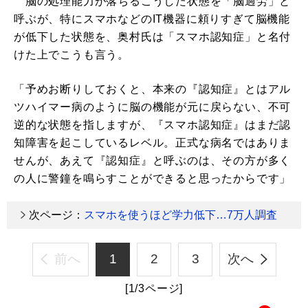
脳の処理能力が落ちるこうした状態を「脳過労」と
呼ぶが、特にスマホなどのIT機器に頼りすぎて脳機能
が低下した状態を、奥村氏は「スマホ認知症」と名付
けた上でこうも言う。
「予めお断りしておくと、本来の『認知症』とはアル
ツハイマー病のように脳の機能が元に戻らない、不可
逆的な状態を指しますが、『スマホ認知症』はまだ認
知障害を起こしているレベル。正式な病名ではありま
せんが、あえて『認知症』と呼ぶのは、その方が多く
の人に警鐘を鳴らすことができると思ったからです」
次ページ：
スマホを使うほど学力低下…7万人調査
前へ
1
2
3
次へ
[1/3ページ]