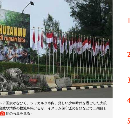
シア国旗がなびく、ジャカルタ市内。貧しい少年時代を過ごした大統
腐敗や汚職の撲滅を掲げるが、イスラム保守派の台頭などで二期目も
他の写真を見る
）