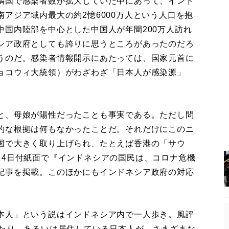
隣国で感染者数が拡大していた中にあって、インド
アジア域内最大の約2憶6000万人という人口を抱
中国内陸部を中心とした中国人が年間200万人訪れ
シア政府としても誇りに思うところがあったのだろ
うのだ。感染者情報開示にあたっては、国家元首に
ョコウィ大統領）がわざわざ「日本人が感染源」
と、母娘が陽性だったことも事実である。ただし問
的な根拠は何もなかったことだ。それだけにこのニ
国で大きく取り上げられ、たとえば香港の「サウ
月4日付紙面で『インドネシアの国民は、コロナ危機
記事を掲載。このほかにもインドネシア政府の対応
本人」という説はインドネシア内で一人歩き。風評
したり、あるいは居住している日本人が、さまざまな