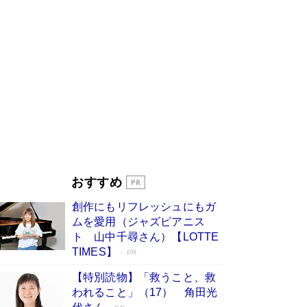
びる」俳優・高嶋政伸が家族に教わっ
た“人を育てるコツ”…芸への考え方を明か
す
Book Bang
「『火垂るの墓』は、大嘘である」原作者が抱き
続けた“自責の念”とは…「自己憐憫は描きたくな
い」監督が徹底的にこだわったこと（後編） #
戦争の記憶
Book Bang
美輪明宏 晩年の回答を集めた『ほほえんで生き
るための人生相談』がランクイン［エンターテイ
メントベストセラー］
Book Bang
「宇宙兄弟」最終46巻がベストセラー1位 宇宙
おすすめ
開発への関心を押し上げた18年の物語に幕 特装
版には「宇宙で描かれたマンガ」も収録
創作にもリフレッシュにもガ
Book Bang
ムを愛用（ジャズピアニス
「不意に涙が出そうに…」高嶋政伸が明かし
ト 山中千尋さん）【LOTTE
た“13歳の娘を暴行する役”への葛藤 インティマ
TIMES】
PR
シーコーディネーターに支えられたNHK『大奥』
の裏側
Book Bang
【特別読物】「救うこと、救
われること」（17） 角田光