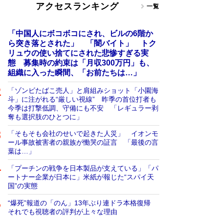
アクセスランキング
一覧
「中国人にボコボコにされ、ビルの6階か
ら突き落とされた」 「闇バイト」 トク
リュウの使い捨てにされた悲惨すぎる実
態 募集時の約束は「月収300万円」も、
組織に入った瞬間、「お前たちは…」
「ゾンビたばこ売人」と肩組みショット「小園海
斗」に注がれる“厳しい視線” 昨季の首位打者も
今季は打撃低調、守備にも不安 「レギュラー剥
奪も選択肢のひとつに」
「そもそも会社のせいで起きた人災」 イオンモ
ール事故被害者の親族が慟哭の証言 「最後の言
葉は…」
「プーチンの戦争を日本製品が支えている」「パ
ートナー企業が日本に」米紙が報じた“スパイ天
国”の実態
“爆死”報道の「のん」13年ぶり連ドラ本格復帰
それでも視聴者の評判が上々な理由