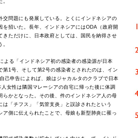
た。
外交問題にも発展している。とくにインドネシアの
因を招いた。長年、インドネシアにはODA（政府開
てきただけに、日本政府としては、国民を納得させ
う。
による「インドネシア初の感染者の感染源が日本
で第1号、そして第2号の感染者とされたのは、イン
。自己申告によれば、娘はジャカルタのクラブで日本
本人女性は隣国マレーシアの自宅に帰った後に体調
明らかとなった。その後、件のインドネシア人の母
には「チフス」「気管支炎」と誤診されたという
シア側に伝えられたことで、母娘も新型肺炎に罹っ