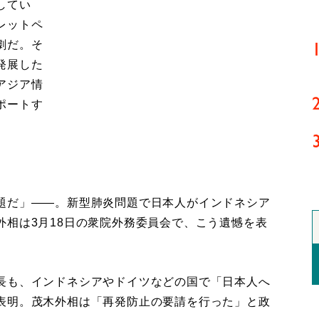
してい
レットペ
劇だ。そ
発展した
アジア情
ポートす
題だ」――。新型肺炎問題で日本人がインドネシア
外相は3月18日の衆院外務委員会で、こう遺憾を表
長も、インドネシアやドイツなどの国で「日本人へ
表明。茂木外相は「再発防止の要請を行った」と政