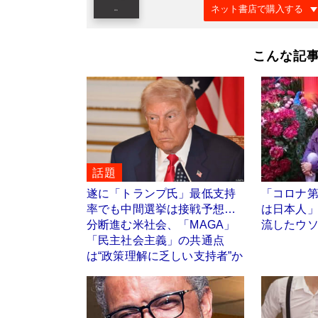
ネット書店で購入する
こんな記
話題
遂に「トランプ氏」最低支持
「コロナ
率でも中間選挙は接戦予想…
は日本人
分断進む米社会、「MAGA」
流したウソ
「民主社会主義」の共通点
は“政策理解に乏しい支持者”か