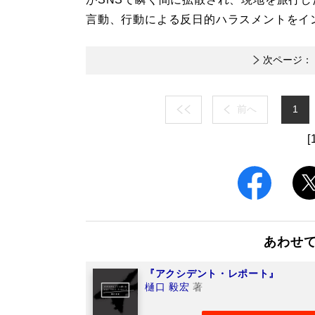
言動、行動による反日的ハラスメントをイ
次ページ：
前へ
1
[
あわせ
『アクシデント・レポート』
樋口 毅宏
著