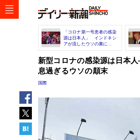
「コロナ第一号患者の感染
源は日本人」 インドネシ
アが流したウソの裏に...
新型コロナの感染源は日本人
息過ぎるウソの顛末
国際