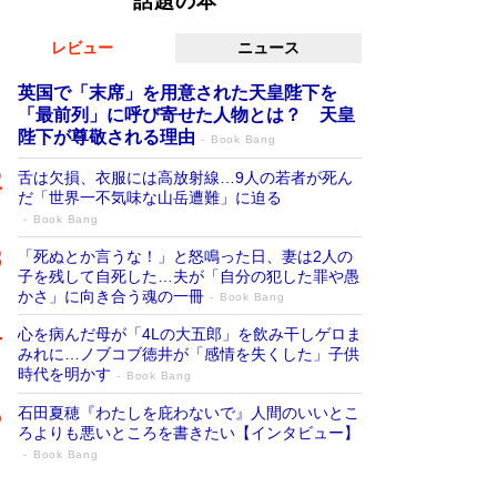
話題の本
レビュー
ニュース
英国で「末席」を用意された天皇陛下を
「最前列」に呼び寄せた人物とは？ 天皇
陛下が尊敬される理由
Book Bang
舌は欠損、衣服には高放射線…9人の若者が死ん
だ「世界一不気味な山岳遭難」に迫る
Book Bang
「死ぬとか言うな！」と怒鳴った日、妻は2人の
子を残して自死した…夫が「自分の犯した罪や愚
かさ」に向き合う魂の一冊
Book Bang
心を病んだ母が「4Lの大五郎」を飲み干しゲロま
みれに…ノブコブ徳井が「感情を失くした」子供
時代を明かす
Book Bang
石田夏穂『わたしを庇わないで』人間のいいとこ
ろよりも悪いところを書きたい【インタビュー】
Book Bang
「叱って伸びるやつは、褒めたらもっと伸