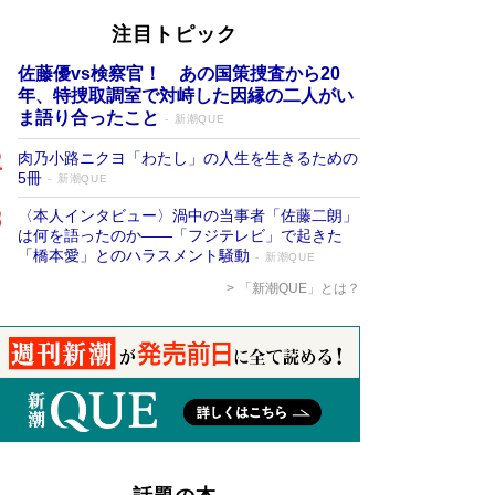
注目トピック
佐藤優vs検察官！ あの国策捜査から20
年、特捜取調室で対峙した因縁の二人がい
ま語り合ったこと
新潮QUE
肉乃小路ニクヨ「わたし」の人生を生きるための
5冊
新潮QUE
〈本人インタビュー〉渦中の当事者「佐藤二朗」
は何を語ったのか――「フジテレビ」で起きた
「橋本愛」とのハラスメント騒動
新潮QUE
「新潮QUE」とは？