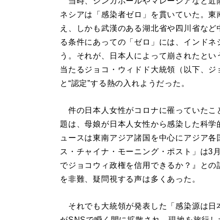
当時、シンガポールやマレーシアなど近
ネシアは「感染者ゼロ」を貫いていた。東南
え、しかも武漢のある湖北省や四川省など
る条件にあっての「ゼロ」には、インドネ
う。それが、日本人によって崩されたとい
当たるジョコ・ウィドド大統領（以下、ジ
と“認定”する熱の入れようだった。
件の日本人女性がコロナに罹っていたこ
題は、母娘が日本人女性から感染した科学
ュースは東南アジア諸国を中心にアジア各
ス・チャイナ・モーニング・ポスト」は3
でジョコウィ政権を信用できるか？』との
を非難、疑問視する声は多くあった。
それでも大統領が発表した「感染源は日
がSNSで瞬く間に拡散され、現地を旅行