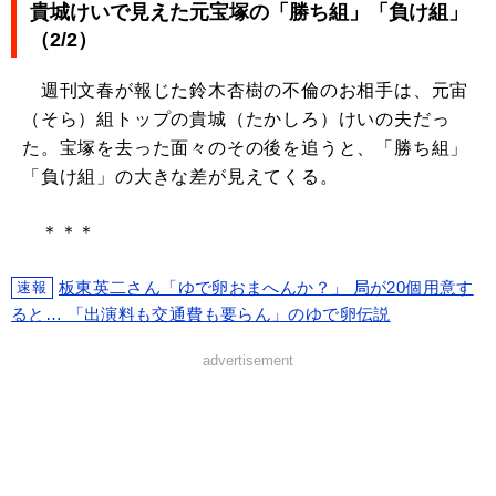
貴城けいで見えた元宝塚の「勝ち組」「負け組」
（2/2）
週刊文春が報じた鈴木杏樹の不倫のお相手は、元宙
（そら）組トップの貴城（たかしろ）けいの夫だっ
た。宝塚を去った面々のその後を追うと、「勝ち組」
「負け組」の大きな差が見えてくる。
＊＊＊
板東英二さん「ゆで卵おまへんか？」 局が20個用意す
速報
ると… 「出演料も交通費も要らん」のゆで卵伝説
advertisement