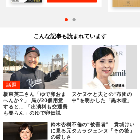
こんな記事も読まれています
話題
板東英二さん「ゆで卵おま
ヌケヌケと夫との“布団の
へんか？」 局が20個用意
中”を明かした「黒木瞳」
すると… 「出演料も交通費
も要らん」のゆで卵伝説
鈴木杏樹不倫の“被害者” 貴城けい
に見る元タカラジェンヌ「その後」
の厳しさ