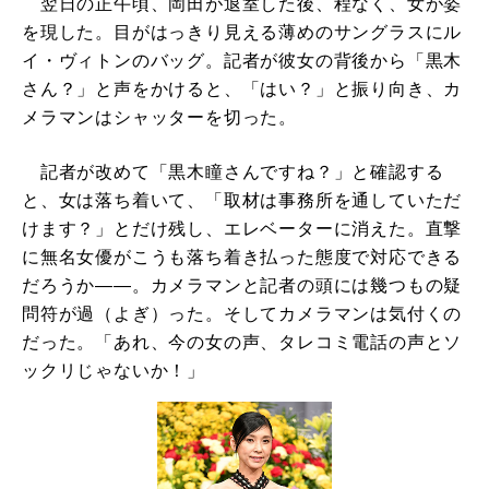
翌日の正午頃、岡田が退室した後、程なく、女が姿
を現した。目がはっきり見える薄めのサングラスにル
イ・ヴィトンのバッグ。記者が彼女の背後から「黒木
さん？」と声をかけると、「はい？」と振り向き、カ
メラマンはシャッターを切った。
記者が改めて「黒木瞳さんですね？」と確認する
と、女は落ち着いて、「取材は事務所を通していただ
けます？」とだけ残し、エレベーターに消えた。直撃
に無名女優がこうも落ち着き払った態度で対応できる
だろうか――。カメラマンと記者の頭には幾つもの疑
問符が過（よぎ）った。そしてカメラマンは気付くの
だった。「あれ、今の女の声、タレコミ電話の声とソ
ックリじゃないか！」