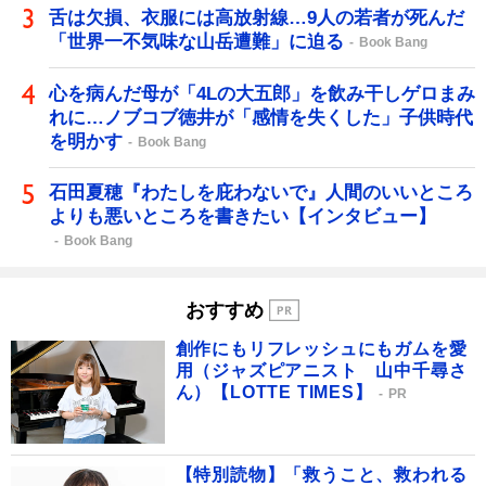
舌は欠損、衣服には高放射線…9人の若者が死んだ
「世界一不気味な山岳遭難」に迫る
Book Bang
心を病んだ母が「4Lの大五郎」を飲み干しゲロまみ
れに…ノブコブ徳井が「感情を失くした」子供時代
を明かす
Book Bang
石田夏穂『わたしを庇わないで』人間のいいところ
よりも悪いところを書きたい【インタビュー】
Book Bang
おすすめ
創作にもリフレッシュにもガムを愛
用（ジャズピアニスト 山中千尋さ
ん）【LOTTE TIMES】
PR
【特別読物】「救うこと、救われる