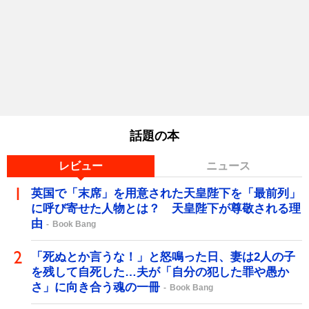
話題の本
レビュー
ニュース
英国で「末席」を用意された天皇陛下を「最前列」
に呼び寄せた人物とは？ 天皇陛下が尊敬される理
由
Book Bang
「死ぬとか言うな！」と怒鳴った日、妻は2人の子
を残して自死した…夫が「自分の犯した罪や愚か
さ」に向き合う魂の一冊
Book Bang