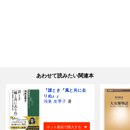
あわせて読みたい関連本
『謎とき『風と共に去
りぬ』』
鴻巣 友季子
著
ネット書店で購入する