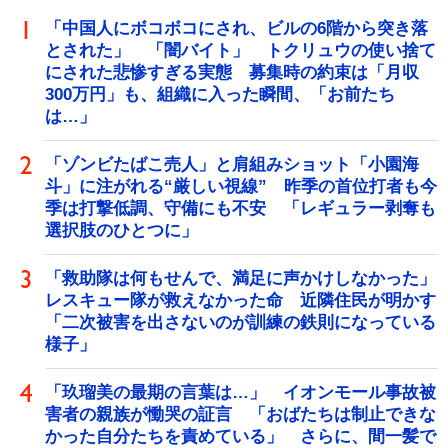
「中国人にボコボコにされ、ビルの6階から突き落
とされた」 「闇バイト」 トクリュウの使い捨て
にされた悲惨すぎる実態 募集時の約束は「月収
300万円」も、組織に入った瞬間、「お前たち
は…」
「ゾンビたばこ売人」と肩組みショット「小園海
斗」に注がれる“厳しい視線” 昨季の首位打者も今
季は打撃低調、守備にも不安 「レギュラー剥奪も
選択肢のひとつに」
「救助隊は何もせんで、満足に声かけしなかった」
レスキュー隊が救えなかった命 近隣住民が明かす
「二次被害を出さないのが訓練の鉄則になっている
様子」
「玖瑠美の最期の言葉は…」 イオンモール事故被
害者の親族が慟哭の証言 「おばたちは制止できな
かった自分たちを責めている」 さらに、間一髪で