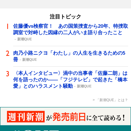
注目トピック
佐藤優vs検察官！ あの国策捜査から20年、特捜取
調室で対峙した因縁の二人がいま語り合ったこと
新潮QUE
肉乃小路ニクヨ「わたし」の人生を生きるための5
冊
新潮QUE
〈本人インタビュー〉渦中の当事者「佐藤二朗」は
何を語ったのか――「フジテレビ」で起きた「橋本
愛」とのハラスメント騒動
新潮QUE
「新潮QUE」とは？