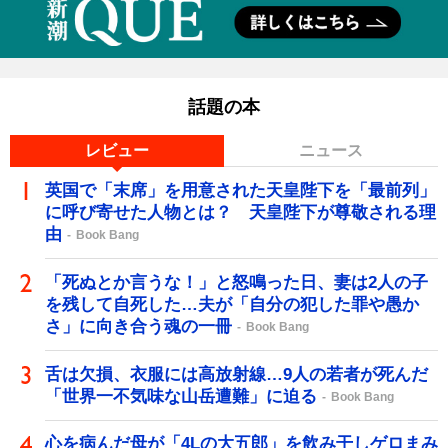
話題の本
レビュー
ニュース
英国で「末席」を用意された天皇陛下を「最前列」
に呼び寄せた人物とは？ 天皇陛下が尊敬される理
由
Book Bang
「死ぬとか言うな！」と怒鳴った日、妻は2人の子
を残して自死した…夫が「自分の犯した罪や愚か
さ」に向き合う魂の一冊
Book Bang
舌は欠損、衣服には高放射線…9人の若者が死んだ
「世界一不気味な山岳遭難」に迫る
Book Bang
心を病んだ母が「4Lの大五郎」を飲み干しゲロまみ