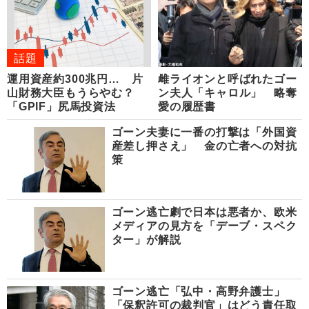
話題
運用資産約300兆円… 片
雌ライオンと呼ばれたゴー
山財務大臣もうらやむ？
ン夫人「キャロル」 略奪
「GPIF」尻馬投資法
愛の履歴書
ゴーン夫妻に一番の打撃は「外国資
産差し押さえ」 金の亡者への対抗
策
ゴーン逃亡劇で日本は悪者か、欧米
メディアの見方を「デーブ・スペク
ター」が解説
ゴーン逃亡「弘中・高野弁護士」
「保釈許可の裁判官」はどう責任取