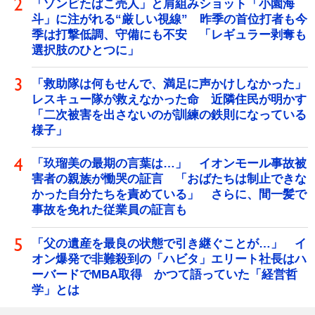
「ゾンビたばこ売人」と肩組みショット「小園海
斗」に注がれる“厳しい視線” 昨季の首位打者も今
季は打撃低調、守備にも不安 「レギュラー剥奪も
選択肢のひとつに」
「救助隊は何もせんで、満足に声かけしなかった」
レスキュー隊が救えなかった命 近隣住民が明かす
「二次被害を出さないのが訓練の鉄則になっている
様子」
「玖瑠美の最期の言葉は…」 イオンモール事故被
害者の親族が慟哭の証言 「おばたちは制止できな
かった自分たちを責めている」 さらに、間一髪で
事故を免れた従業員の証言も
「父の遺産を最良の状態で引き継ぐことが…」 イ
オン爆発で非難殺到の「ハビタ」エリート社長はハ
ーバードでMBA取得 かつて語っていた「経営哲
学」とは