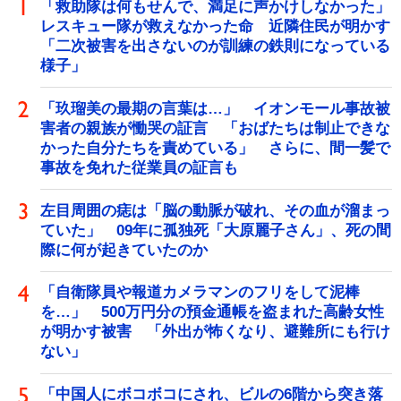
「救助隊は何もせんで、満足に声かけしなかった」
レスキュー隊が救えなかった命 近隣住民が明かす
「二次被害を出さないのが訓練の鉄則になっている
様子」
「玖瑠美の最期の言葉は…」 イオンモール事故被
害者の親族が慟哭の証言 「おばたちは制止できな
かった自分たちを責めている」 さらに、間一髪で
事故を免れた従業員の証言も
左目周囲の痣は「脳の動脈が破れ、その血が溜まっ
ていた」 09年に孤独死「大原麗子さん」、死の間
際に何が起きていたのか
「自衛隊員や報道カメラマンのフリをして泥棒
を…」 500万円分の預金通帳を盗まれた高齢女性
が明かす被害 「外出が怖くなり、避難所にも行け
ない」
「中国人にボコボコにされ、ビルの6階から突き落