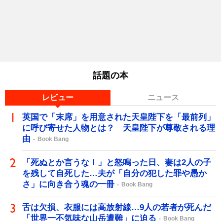
話題の本
レビュー
ニュース
英国で「末席」を用意された天皇陛下を「最前列」
に呼び寄せた人物とは？ 天皇陛下が尊敬される理
由
Book Bang
「死ぬとか言うな！」と怒鳴った日、妻は2人の子
を残して自死した…夫が「自分の犯した罪や愚か
さ」に向き合う魂の一冊
Book Bang
舌は欠損、衣服には高放射線…9人の若者が死んだ
「世界一不気味な山岳遭難」に迫る
Book Bang