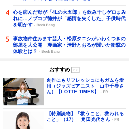
心を病んだ母が「4Lの大五郎」を飲み干しゲロまみ
れに…ノブコブ徳井が「感情を失くした」子供時代
を明かす
Book Bang
事故物件住みます芸人・松原タニシがいわくつきの
部屋を大公開 漫画家・清野とおるが聞いた衝撃の
体験とは？
Book Bang
おすすめ
創作にもリフレッシュにもガムを愛
用（ジャズピアニスト 山中千尋さ
ん）【LOTTE TIMES】
PR
【特別読物】「救うこと、救われる
こと」（17） 角田光代さん
PR