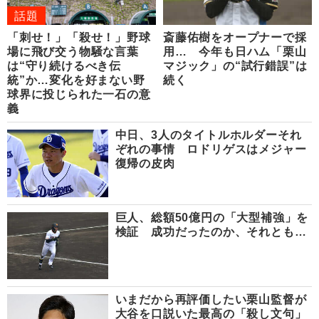
話題
「刺せ！」「殺せ！」野球
斎藤佑樹をオープナーで採
場に飛び交う物騒な言葉
用… 今年も日ハム「栗山
は“守り続けるべき伝
マジック」の“試行錯誤”は
統”か…変化を好まない野
続く
球界に投じられた一石の意
義
中日、3人のタイトルホルダーそれ
ぞれの事情 ロドリゲスはメジャー
復帰の皮肉
巨人、総額50億円の「大型補強」を
検証 成功だったのか、それとも…
いまだから再評価したい栗山監督が
大谷を口説いた最高の「殺し文句」