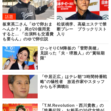
話題
板東英二さん「ゆで卵おま
松坂桃李、高級エステで禁
へんか？」 局が20個用意
断プレー ブラックリスト
すると… 「出演料も交通費
入り
も要らん」のゆで卵伝説
ひっそりCM降板の「菅野美穂」
見誤った「夫・堺雅人」の“賞味期
限”
「中居正広」はテレ朝“3時間特番戦
略”の犠牲者 放送作家やスタッフ
からも不満噴出
「T.M.Revolution・西川貴教」の
「性豪伝説」 お相手の30代女性が