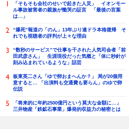
「そもそも会社のせいで起きた人災」 イオンモー
ル事故被害者の親族が慟哭の証言 「最後の言葉
は…」
“爆死”報道の「のん」13年ぶり連ドラ本格復帰 そ
れでも視聴者の評判が上々な理由
“数秒のサービス”で仕事を干された人気司会者「前
田武彦さん」 生涯現役だった気概と「体に秒針が
刻み込まれているような」話芸
板東英二さん「ゆで卵おまへんか？」 局が20個用
意すると… 「出演料も交通費も要らん」のゆで卵
伝説
「将来的に年約2500億円という莫大な金額に…」
三井物産「鉄鉱石事業」爆発的収益力の秘密とは