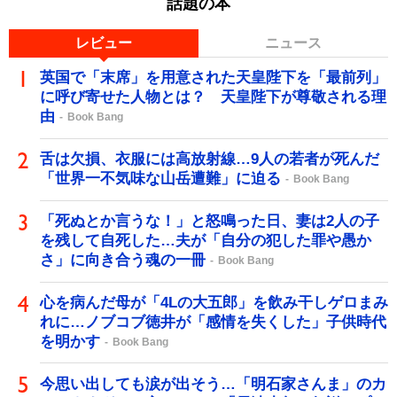
話題の本
レビュー
ニュース
英国で「末席」を用意された天皇陛下を「最前列」
に呼び寄せた人物とは？ 天皇陛下が尊敬される理
由
Book Bang
舌は欠損、衣服には高放射線…9人の若者が死んだ
「世界一不気味な山岳遭難」に迫る
Book Bang
「死ぬとか言うな！」と怒鳴った日、妻は2人の子
を残して自死した…夫が「自分の犯した罪や愚か
さ」に向き合う魂の一冊
Book Bang
心を病んだ母が「4Lの大五郎」を飲み干しゲロまみ
れに…ノブコブ徳井が「感情を失くした」子供時代
を明かす
Book Bang
今思い出しても涙が出そう…「明石家さんま」のカ