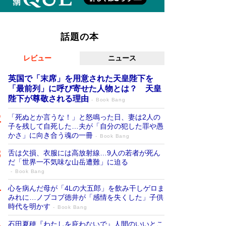
話題の本
レビュー
ニュース
英国で「末席」を用意された天皇陛下を
「最前列」に呼び寄せた人物とは？ 天皇
陛下が尊敬される理由
Book Bang
「死ぬとか言うな！」と怒鳴った日、妻は2人の
子を残して自死した…夫が「自分の犯した罪や愚
かさ」に向き合う魂の一冊
Book Bang
舌は欠損、衣服には高放射線…9人の若者が死ん
だ「世界一不気味な山岳遭難」に迫る
Book Bang
心を病んだ母が「4Lの大五郎」を飲み干しゲロま
みれに…ノブコブ徳井が「感情を失くした」子供
時代を明かす
Book Bang
石田夏穂『わたしを庇わないで』人間のいいとこ