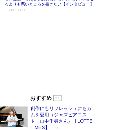
ろよりも悪いところを書きたい【インタビュー】
Book Bang
73歳でも働くしかない 「老後レス時代」
に交通誘導員の独白が話題
Book Bang
「なんで？ そんな馬鹿な……」90歳になった作
家・阿刀田高さんが、ひとり暮らしの生活を明か
す
Book Bang
追悼・東野圭吾さん 週間ベストセラーランキン
グに『容疑者Xの献身』『白夜行』など代表作が
並ぶ［文庫ベストセラー］
Book Bang
和田秀樹の70代、80代向け新書がベスト3を独
占 上半期1位にも選出［新書ベストセラー］
Book Bang
「『火垂るの墓』は、大嘘である」原作者が抱き
おすすめ
続けた“自責の念”とは…「自己憐憫は描きたくな
い」監督が徹底的にこだわったこと（後編） #
創作にもリフレッシュにもガ
戦争の記憶
Book Bang
ムを愛用（ジャズピアニス
ト 山中千尋さん）【LOTTE
TIMES】
PR