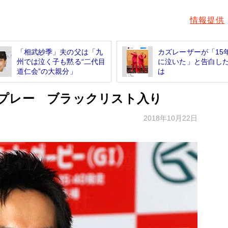
情報提供
「相武紗季」夫の父は「九
カズレーザーが「15
州では泣く子も黙る“二代目
に泣いた」と告白し
道仁会”の大親分」
は
プレー ブラックリスト入り
2018年10月22日