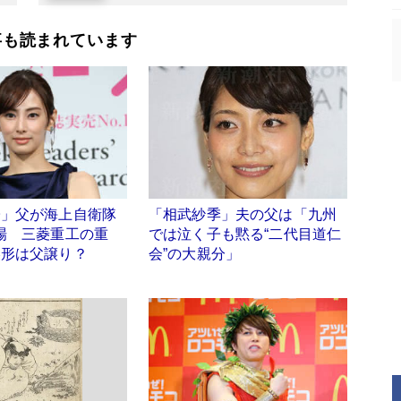
事も読まれています
子」父が海上自衛隊
「相武紗季」夫の父は「九州
場 三菱重工の重
では泣く子も黙る“二代目道仁
美形は父譲り？
会”の大親分」