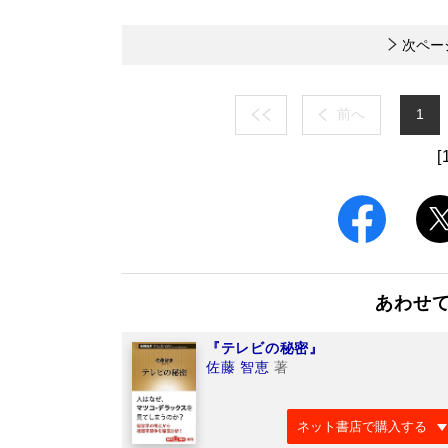
次ペー
前へ
1
[
あわせ
『テレビの秘密』
佐藤 智恵
著
ネット書店で購入する