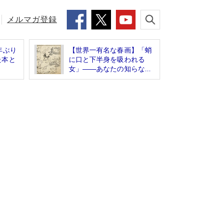
メルマガ登録
年ぶり
【世界一有名な春画】「蛸
た本と
に口と下半身を吸われる
女」――あなたの知らな...