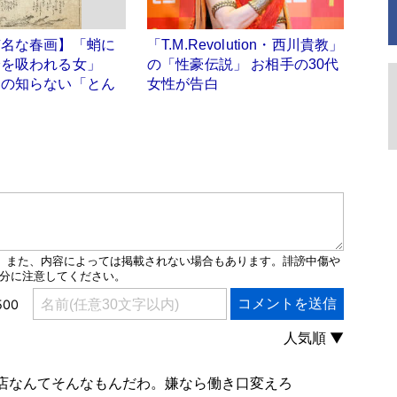
有名な春画】「蛸に
「T.M.Revolution・西川貴教」
身を吸われる女」
の「性豪伝説」 お相手の30代
たの知らない「とん
女性が告白
」