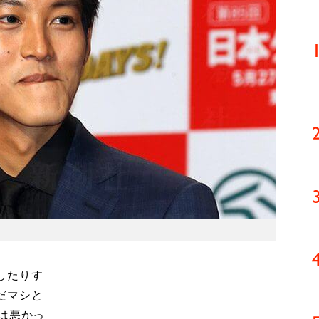
したりす
だマシと
は悪かっ