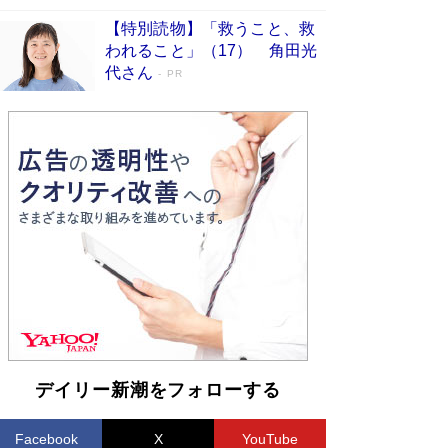
【特別読物】「救うこと、救
われること」（17） 角田光
代さん
PR
デイリー新潮をフォローする
Facebook
X
YouTube