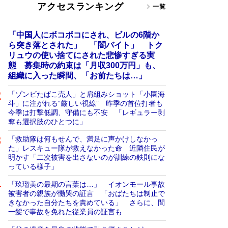
アクセスランキング
一覧
「中国人にボコボコにされ、ビルの6階か
ら突き落とされた」 「闇バイト」 トク
リュウの使い捨てにされた悲惨すぎる実
態 募集時の約束は「月収300万円」も、
組織に入った瞬間、「お前たちは…」
「ゾンビたばこ売人」と肩組みショット「小園海
斗」に注がれる“厳しい視線” 昨季の首位打者も
今季は打撃低調、守備にも不安 「レギュラー剥
奪も選択肢のひとつに」
「救助隊は何もせんで、満足に声かけしなかっ
た」レスキュー隊が救えなかった命 近隣住民が
明かす「二次被害を出さないのが訓練の鉄則にな
っている様子」
「玖瑠美の最期の言葉は…」 イオンモール事故
被害者の親族が慟哭の証言 「おばたちは制止で
きなかった自分たちを責めている」 さらに、間
一髪で事故を免れた従業員の証言も