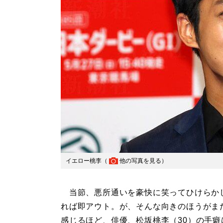
イエロー桃李（
他の写真を見る
）
当節、悪所通いを豪快に笑ってひけらか
れば即アウト。が、そんな向きのほうがま
感じるほど、俳優、松坂桃李（30）の手癖