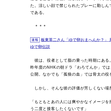
た。涼しい顔で禁じられたプレーに勤しん
である。
＊＊＊
板東英二さん「ゆで卵おまへんか？」 
速報
ゆで卵伝説
彼は、役者として脂の乗った時期にある
昨年度のNHKの朝ドラ「わろてんか」で
公開。なかでも「孤狼の血」では骨太の役
しかし、そんな彼の評価が芳しくない場
「もともとあの人には爽やかなイメージを
う二度と接客したくないです」