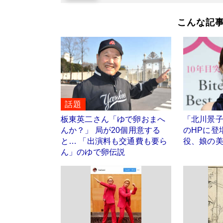
こんな記
話題
板東英二さん「ゆで卵おまへ
「北川景
んか？」 局が20個用意する
のHPに登
と… 「出演料も交通費も要ら
役、娘の
ん」のゆで卵伝説