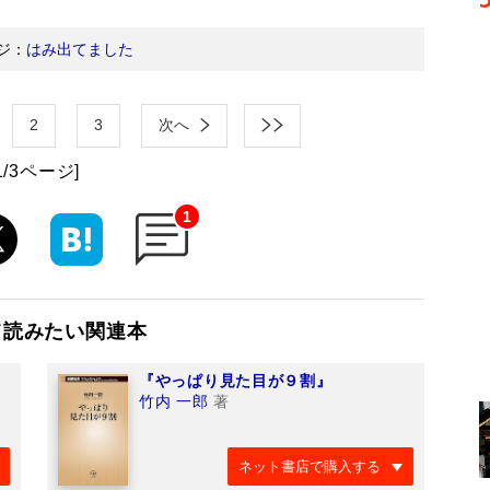
ジ：
はみ出てました
2
3
次へ
1/3ページ]
1
て読みたい関連本
『やっぱり見た目が９割』
竹内 一郎
著
ネット書店で購入する