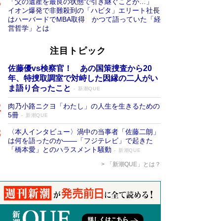
「父の遺産を最良の状態で引き継ぐことが…」
イオン爆発で非難殺到の「ハビタ」エリート社長
はハーバードでMBA取得 かつて語っていた「経
営哲学」とは
注目トピック
佐藤優vs検察官！ あの国策捜査から20
年、特捜取調室で対峙した因縁の二人がい
ま語り合ったこと
新潮QUE
肉乃小路ニクヨ「わたし」の人生を生きるための
5冊
新潮QUE
〈本人インタビュー〉渦中の当事者「佐藤二朗」
は何を語ったのか――「フジテレビ」で起きた
「橋本愛」とのハラスメント騒動
新潮QUE
「新潮QUE」とは？