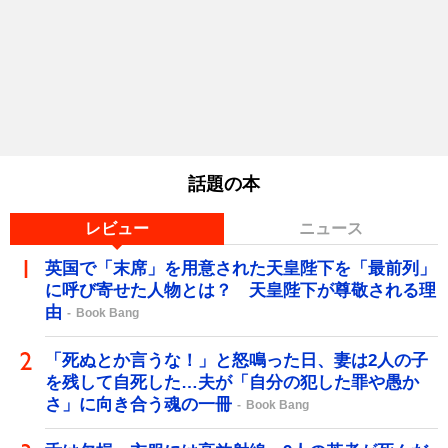
話題の本
レビュー
ニュース
英国で「末席」を用意された天皇陛下を「最前列」
に呼び寄せた人物とは？ 天皇陛下が尊敬される理
由
Book Bang
「死ぬとか言うな！」と怒鳴った日、妻は2人の子
を残して自死した…夫が「自分の犯した罪や愚か
さ」に向き合う魂の一冊
Book Bang