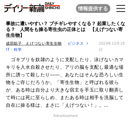
情報提供する
事故に遭いやすい？ ブチギレやすくなる？ 起業したくな
る？ 人間をも操る寄生虫の正体とは 【えげつない寄
生生物】
成田聡子 えげつない寄生生物
ビジネス
2019年10月18
IT・科学
日
ゴキブリを奴隷のように支配したり、泳げないカマ
キリを入水自殺させたり、アリの脳を支配し最適な場
所に誘って殺したり――、あなたはそんな恐ろしい生
物をご存じだろうか。「寄生生物」と呼ばれる彼ら
が、ある時は自分より大きな宿主を手玉に取り翻弄し
て時には死に至らしめ、またある時は相手を洗脳して
自在に操る様は、まさに「えげつない！」。...
Advertisement