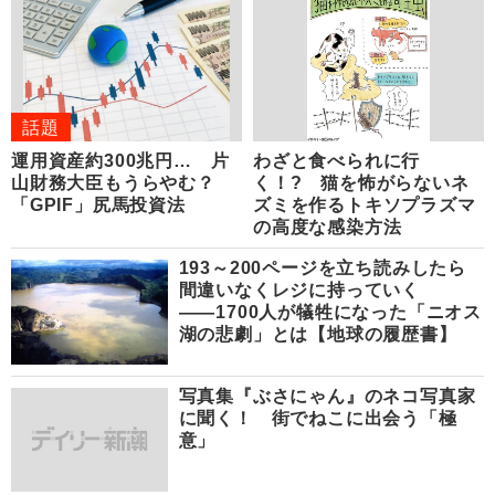
話題
運用資産約300兆円… 片
わざと食べられに行
山財務大臣もうらやむ？
く！? 猫を怖がらないネ
「GPIF」尻馬投資法
ズミを作るトキソプラズマ
の高度な感染方法
193～200ページを立ち読みしたら
間違いなくレジに持っていく
――1700人が犠牲になった「ニオス
湖の悲劇」とは【地球の履歴書】
写真集『ぶさにゃん』のネコ写真家
に聞く！ 街でねこに出会う「極
意」