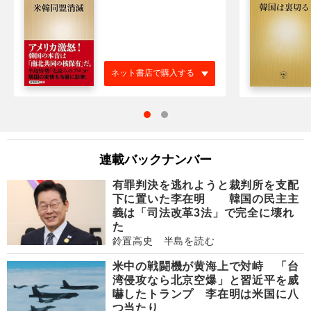
ネット書店で購入する
連載バックナンバー
有罪判決を逃れようと裁判所を支配
下に置いた李在明 韓国の民主主
義は「司法改革3法」で完全に壊れ
た
鈴置高史 半島を読む
米中の戦闘機が黄海上で対峙 「台
湾侵攻なら北京空爆」と習近平を威
嚇したトランプ 李在明は米国に八
つ当たり