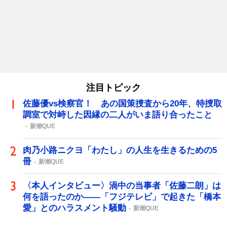
注目トピック
佐藤優vs検察官！ あの国策捜査から20年、特捜取
調室で対峙した因縁の二人がいま語り合ったこと
新潮QUE
肉乃小路ニクヨ「わたし」の人生を生きるための5
冊
新潮QUE
〈本人インタビュー〉渦中の当事者「佐藤二朗」は
何を語ったのか――「フジテレビ」で起きた「橋本
愛」とのハラスメント騒動
新潮QUE