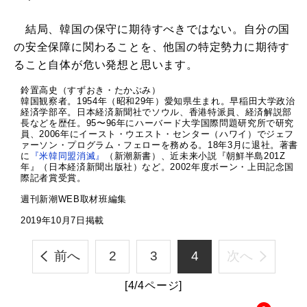
結局、韓国の保守に期待すべきではない。自分の国
の安全保障に関わることを、他国の特定勢力に期待す
ること自体が危い発想と思います。
鈴置高史（すずおき・たかぶみ）
韓国観察者。1954年（昭和29年）愛知県生まれ。早稲田大学政治
経済学部卒。日本経済新聞社でソウル、香港特派員、経済解説部
長などを歴任。95〜96年にハーバード大学国際問題研究所で研究
員、2006年にイースト・ウエスト・センター（ハワイ）でジェフ
ァーソン・プログラム・フェローを務める。18年3月に退社。著書
に
『米韓同盟消滅』
（新潮新書）、近未来小説『朝鮮半島201Z
年』（日本経済新聞出版社）など。2002年度ボーン・上田記念国
際記者賞受賞。
週刊新潮WEB取材班編集
2019年10月7日掲載
前へ
2
3
4
次へ
[4/4ページ]