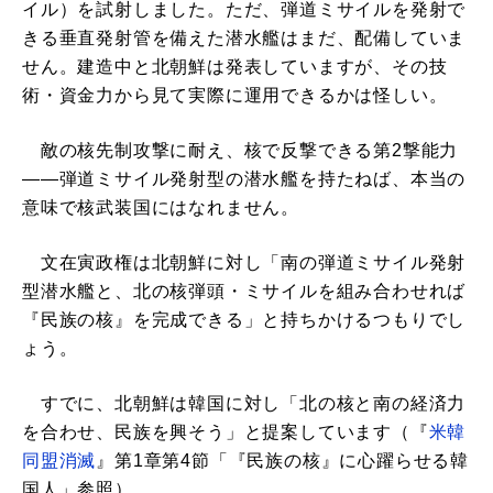
イル）を試射しました。ただ、弾道ミサイルを発射で
きる垂直発射管を備えた潜水艦はまだ、配備していま
せん。建造中と北朝鮮は発表していますが、その技
術・資金力から見て実際に運用できるかは怪しい。
敵の核先制攻撃に耐え、核で反撃できる第2撃能力
――弾道ミサイル発射型の潜水艦を持たねば、本当の
意味で核武装国にはなれません。
文在寅政権は北朝鮮に対し「南の弾道ミサイル発射
型潜水艦と、北の核弾頭・ミサイルを組み合わせれば
『民族の核』を完成できる」と持ちかけるつもりでし
ょう。
すでに、北朝鮮は韓国に対し「北の核と南の経済力
を合わせ、民族を興そう」と提案しています（『
米韓
同盟消滅
』第1章第4節「『民族の核』に心躍らせる韓
国人」参照）。