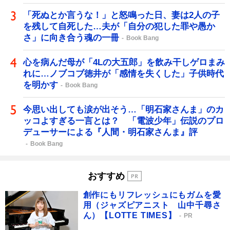
「死ぬとか言うな！」と怒鳴った日、妻は2人の子
を残して自死した…夫が「自分の犯した罪や愚か
さ」に向き合う魂の一冊
Book Bang
心を病んだ母が「4Lの大五郎」を飲み干しゲロまみ
れに…ノブコブ徳井が「感情を失くした」子供時代
を明かす
Book Bang
今思い出しても涙が出そう…「明石家さんま」のカ
ッコよすぎる一言とは？ 「電波少年」伝説のプロ
デューサーによる『人間・明石家さんま』評
Book Bang
おすすめ
創作にもリフレッシュにもガムを愛
用（ジャズピアニスト 山中千尋さ
ん）【LOTTE TIMES】
PR