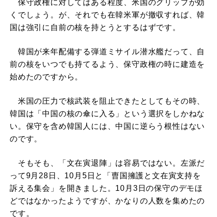
保守政権に対してはある程度、米国のグリップが効
くでしょう。が、それでも在韓米軍が撤収すれば、韓
国は強引に自前の核を持とうとするはずです。
韓国が来年配備する弾道ミサイル潜水艦だって、自
前の核をいつでも持てるよう、保守政権の時に建造を
始めたのですから。
米国の圧力で核武装を阻止できたとしてもその時、
韓国は「中国の核の傘に入る」という選択をしかねな
い。保守を含め韓国人には、中国に逆らう根性はない
のです。
そもそも、「文在寅退陣」は容易ではない。左派だ
って9月28日、10月5日と「曺国擁護と文在寅支持を
訴える集会」を開きました。10月3日の保守のデモほ
どではなかったようですが、かなりの人数を集めたの
です。