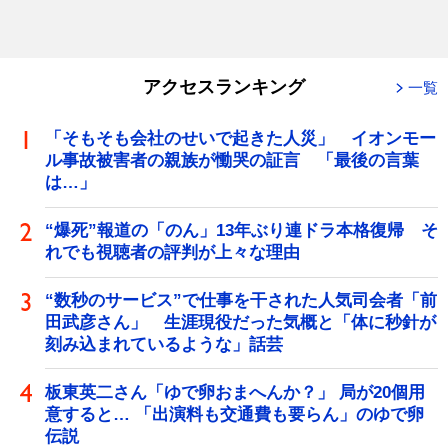
アクセスランキング
一覧
「そもそも会社のせいで起きた人災」 イオンモー
ル事故被害者の親族が慟哭の証言 「最後の言葉
は…」
“爆死”報道の「のん」13年ぶり連ドラ本格復帰 そ
れでも視聴者の評判が上々な理由
“数秒のサービス”で仕事を干された人気司会者「前
田武彦さん」 生涯現役だった気概と「体に秒針が
刻み込まれているような」話芸
板東英二さん「ゆで卵おまへんか？」 局が20個用
意すると… 「出演料も交通費も要らん」のゆで卵
伝説