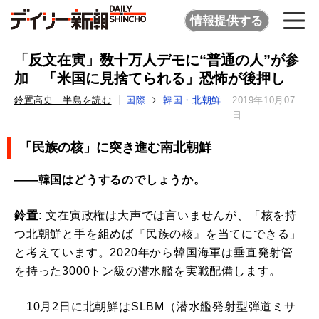
情報提供する
「反文在寅」数十万人デモに“普通の人”が参
加 「米国に見捨てられる」恐怖が後押し
鈴置高史 半島を読む
国際
韓国・北朝鮮
2019年10月07
日
「民族の核」に突き進む南北朝鮮
――韓国はどうするのでしょうか。
鈴置:
文在寅政権は大声では言いませんが、「核を持
つ北朝鮮と手を組めば『民族の核』を当てにできる」
と考えています。2020年から韓国海軍は垂直発射管
を持った3000トン級の潜水艦を実戦配備します。
10月2日に北朝鮮はSLBM（潜水艦発射型弾道ミサ