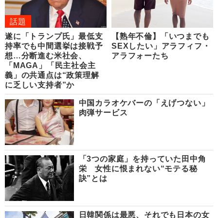
話題
遂に「トランプ氏」最低支
【熟年不倫】「いつまでも
持率でも中間選挙は接戦予
SEXしたい」アラフィフ・
想…分断進む米社会、
アラフォーたち
「MAGA」「民主社会主
義」の共通点は“政策理解
に乏しい支持者”か
中国カラオケバーの「えげつない」
肉弾サービス
「3つの家庭」を持っていた田中角
栄 女性に恨まれない“モテる秘
訣”とは
日韓関係は最悪、それでも日本の女