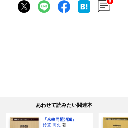
0
あわせて読みたい関連本
『米韓同盟消滅』
鈴置 高史
著