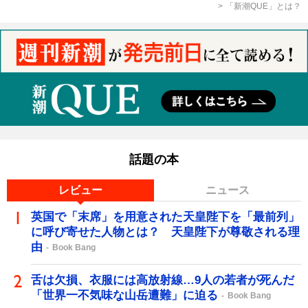
「新潮QUE」とは？
話題の本
レビュー
ニュース
英国で「末席」を用意された天皇陛下を「最前列」
に呼び寄せた人物とは？ 天皇陛下が尊敬される理
由
Book Bang
舌は欠損、衣服には高放射線…9人の若者が死んだ
「世界一不気味な山岳遭難」に迫る
Book Bang