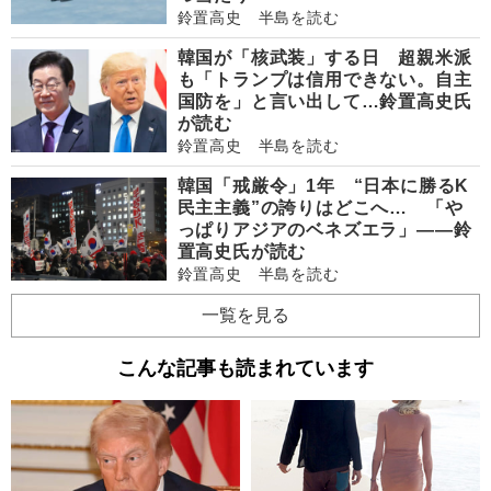
鈴置高史 半島を読む
韓国が「核武装」する日 超親米派
も「トランプは信用できない。自主
国防を」と言い出して…鈴置高史氏
が読む
鈴置高史 半島を読む
韓国「戒厳令」1年 “日本に勝るK
民主主義”の誇りはどこへ… 「や
っぱりアジアのベネズエラ」――鈴
置高史氏が読む
鈴置高史 半島を読む
一覧を見る
こんな記事も読まれています