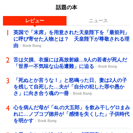
話題の本
レビュー
ニュース
英国で「末席」を用意された天皇陛下を「最前列」
に呼び寄せた人物とは？ 天皇陛下が尊敬される理
由
Book Bang
舌は欠損、衣服には高放射線…9人の若者が死んだ
「世界一不気味な山岳遭難」に迫る
Book Bang
「死ぬとか言うな！」と怒鳴った日、妻は2人の子
を残して自死した…夫が「自分の犯した罪や愚か
さ」に向き合う魂の一冊
Book Bang
心を病んだ母が「4Lの大五郎」を飲み干しゲロまみ
れに…ノブコブ徳井が「感情を失くした」子供時代
を明かす
Book Bang