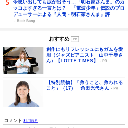
今思い出しても涙が出そう…「明石家さんま」のカ
ッコよすぎる一言とは？ 「電波少年」伝説のプロ
デューサーによる『人間・明石家さんま』評
Book Bang
おすすめ
創作にもリフレッシュにもガムを愛
用（ジャズピアニスト 山中千尋さ
ん）【LOTTE TIMES】
PR
【特別読物】「救うこと、救われる
こと」（17） 角田光代さん
PR