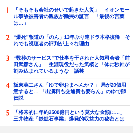
「そもそも会社のせいで起きた人災」 イオンモー
ル事故被害者の親族が慟哭の証言 「最後の言葉
は…」
“爆死”報道の「のん」13年ぶり連ドラ本格復帰 そ
れでも視聴者の評判が上々な理由
“数秒のサービス”で仕事を干された人気司会者「前
田武彦さん」 生涯現役だった気概と「体に秒針が
刻み込まれているような」話芸
板東英二さん「ゆで卵おまへんか？」 局が20個用
意すると… 「出演料も交通費も要らん」のゆで卵
伝説
「将来的に年約2500億円という莫大な金額に…」
三井物産「鉄鉱石事業」爆発的収益力の秘密とは