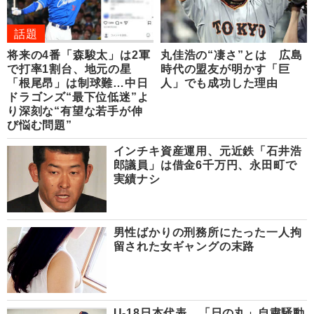
話題
将来の4番「森駿太」は2軍
丸佳浩の“凄さ”とは 広島
で打率1割台、地元の星
時代の盟友が明かす「巨
「根尾昂」は制球難…中日
人」でも成功した理由
ドラゴンズ“最下位低迷”よ
り深刻な“有望な若手が伸
び悩む問題”
インチキ資産運用、元近鉄「石井浩
郎議員」は借金6千万円、永田町で
実績ナシ
男性ばかりの刑務所にたった一人拘
留された女ギャングの末路
U-18日本代表、「日の丸」自粛騒動