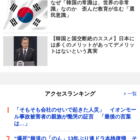
なぜ「韓国の常識は、世界の非常
識」なのか 歪んだ教育が生む「選
民意識」
【韓国と国交断絶のススメ】日本に
は多くのメリットがあってデメリッ
トはないという真実
アクセスランキング
一覧
「そもそも会社のせいで起きた人災」 イオンモー
ル事故被害者の親族が慟哭の証言 「最後の言葉
は…」
“爆死”報道の「のん」13年ぶり連ドラ本格復帰 そ