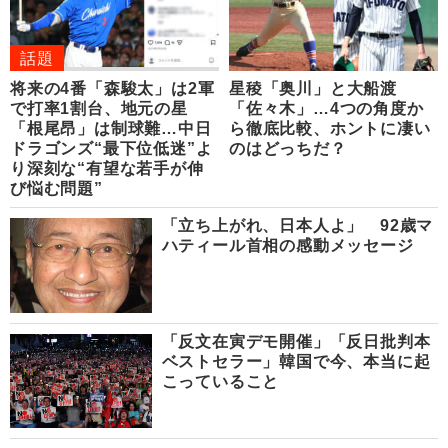
話題
将来の4番「森駿太」は2軍
星稜「奥川」と大船渡
で打率1割台、地元の星
「佐々木」…4つの角度か
「根尾昂」は制球難…中日
ら徹底比較、ホントに凄い
ドラゴンズ“最下位低迷”よ
のはどっちだ？
り深刻な“有望な若手が伸
び悩む問題”
「立ち上がれ、日本人よ」 92歳マ
ハティール首相の感動メッセージ
「反文在寅デモ開催」「反日批判本
ベストセラー」韓国で今、本当に起
こっていること