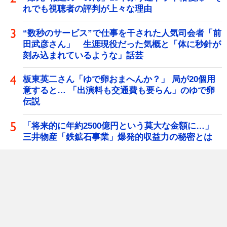
れでも視聴者の評判が上々な理由
“数秒のサービス”で仕事を干された人気司会者「前
田武彦さん」 生涯現役だった気概と「体に秒針が
刻み込まれているような」話芸
板東英二さん「ゆで卵おまへんか？」 局が20個用
意すると… 「出演料も交通費も要らん」のゆで卵
伝説
「将来的に年約2500億円という莫大な金額に…」
三井物産「鉄鉱石事業」爆発的収益力の秘密とは