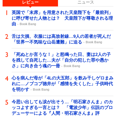
レビュー
ニュース
英国で「末席」を用意された天皇陛下を「最前列」
に呼び寄せた人物とは？ 天皇陛下が尊敬される理
由
Book Bang
舌は欠損、衣服には高放射線…9人の若者が死んだ
「世界一不気味な山岳遭難」に迫る
Book Bang
「死ぬとか言うな！」と怒鳴った日、妻は2人の子
を残して自死した…夫が「自分の犯した罪や愚か
さ」に向き合う魂の一冊
Book Bang
心を病んだ母が「4Lの大五郎」を飲み干しゲロまみ
れに…ノブコブ徳井が「感情を失くした」子供時代
を明かす
Book Bang
今思い出しても涙が出そう…「明石家さんま」のカ
ッコよすぎる一言とは？ 「電波少年」伝説のプロ
デューサーによる『人間・明石家さんま』評