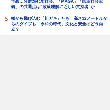
予想…分断進む米社会、「MAGA」「民主社会主
義」の共通点は“政策理解に乏しい支持者”か
橋から飛び込む「川ガキ」たち 高さ12メートルか
らのダイブも…令和の時代、文化と安全はどう両
立？