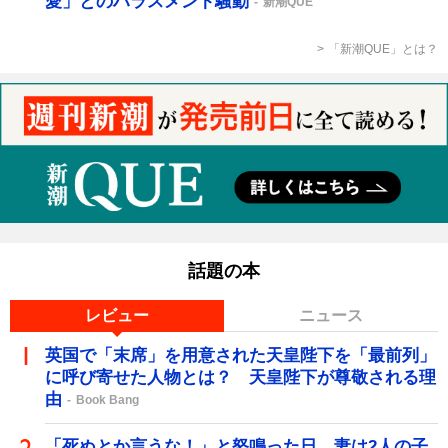
愛」とのハラスメント騒動
新潮QUE
「新潮QUE」とは？
話題の本
レビュー
ニュース
英国で「末席」を用意された天皇陛下を「最前列」
に呼び寄せた人物とは？ 天皇陛下が尊敬される理
由
Book Bang
「死ぬとか言うな！」と怒鳴った日、妻は2人の子