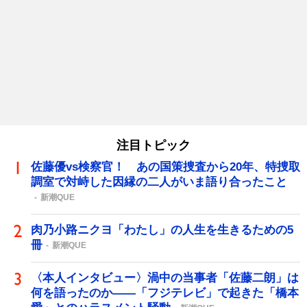
注目トピック
佐藤優vs検察官！ あの国策捜査から20年、特捜取
調室で対峙した因縁の二人がいま語り合ったこと
新潮QUE
肉乃小路ニクヨ「わたし」の人生を生きるための5
冊
新潮QUE
〈本人インタビュー〉渦中の当事者「佐藤二朗」は
何を語ったのか――「フジテレビ」で起きた「橋本