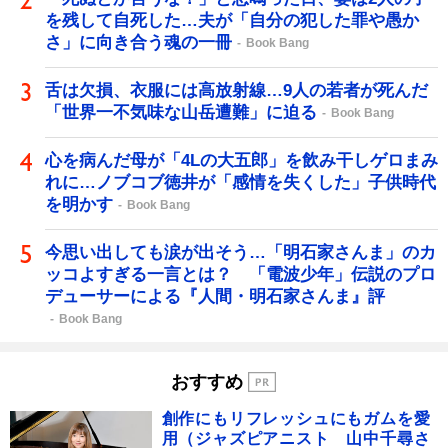
を残して自死した…夫が「自分の犯した罪や愚か
さ」に向き合う魂の一冊
Book Bang
舌は欠損、衣服には高放射線…9人の若者が死んだ
「世界一不気味な山岳遭難」に迫る
Book Bang
心を病んだ母が「4Lの大五郎」を飲み干しゲロまみ
れに…ノブコブ徳井が「感情を失くした」子供時代
を明かす
Book Bang
今思い出しても涙が出そう…「明石家さんま」のカ
ッコよすぎる一言とは？ 「電波少年」伝説のプロ
デューサーによる『人間・明石家さんま』評
Book Bang
おすすめ
創作にもリフレッシュにもガムを愛
用（ジャズピアニスト 山中千尋さ