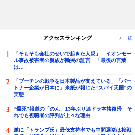
アクセスランキング
一覧
「そもそも会社のせいで起きた人災」 イオンモー
ル事故被害者の親族が慟哭の証言 「最後の言葉
は…」
「プーチンの戦争を日本製品が支えている」「パー
トナー企業が日本に」米紙が報じた“スパイ天国”の
実態
“爆死”報道の「のん」13年ぶり連ドラ本格復帰 そ
れでも視聴者の評判が上々な理由
遂に「トランプ氏」最低支持率でも中間選挙は接戦