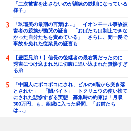
「二次被害を出さないのが訓練の鉄則になっている
様子」
「玖瑠美の最期の言葉は…」 イオンモール事故被
害者の親族が慟哭の証言 「おばたちは制止できな
かった自分たちを責めている」 さらに、間一髪で
事故を免れた従業員の証言も
【豊臣兄弟！】信長の後継者の最右翼だったのに
秀吉につけ込まれ兄に切腹に追い込まれた無惨すぎ
る弟
「中国人にボコボコにされ、ビルの6階から突き落
とされた」 「闇バイト」 トクリュウの使い捨て
にされた悲惨すぎる実態 募集時の約束は「月収
300万円」も、組織に入った瞬間、「お前たち
は…」