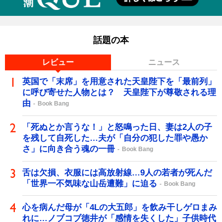
話題の本
レビュー
ニュース
英国で「末席」を用意された天皇陛下を「最前列」
に呼び寄せた人物とは？ 天皇陛下が尊敬される理
由
Book Bang
「死ぬとか言うな！」と怒鳴った日、妻は2人の子
を残して自死した…夫が「自分の犯した罪や愚か
さ」に向き合う魂の一冊
Book Bang
舌は欠損、衣服には高放射線…9人の若者が死んだ
「世界一不気味な山岳遭難」に迫る
Book Bang
心を病んだ母が「4Lの大五郎」を飲み干しゲロまみ
れに…ノブコブ徳井が「感情を失くした」子供時代