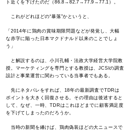
ト近くを下げたのだ（86.8→82.7→77.9→77.1）。
これがどれほどの“暴落”かというと、
「2014年に鶏肉の賞味期限問題などが発覚し、大幅
な赤字に陥った日本マクドナルド以来のことでしょ
う」
と解説するのは、小川孔輔・法政大学経営大学院教
授。マーケティングを専門とする教授は、JCSIの調査
設計と事業運営に関わっている当事者でもある。
先にネタバレをすれば、18年の最新調査でTDRは
ポイントを大きく回復させる。その理由は後述すると
して、なぜ、一時、TDRはこれほどまでに顧客満足度
を下げてしまったのだろうか。
当時の新聞を繙けば、鶏肉偽装ほどの大ニュースで