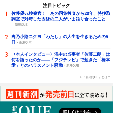
注目トピック
佐藤優vs検察官！ あの国策捜査から20年、特捜取
調室で対峙した因縁の二人がいま語り合ったこと
新潮QUE
肉乃小路ニクヨ「わたし」の人生を生きるための5
冊
新潮QUE
〈本人インタビュー〉渦中の当事者「佐藤二朗」は
何を語ったのか――「フジテレビ」で起きた「橋本
愛」とのハラスメント騒動
新潮QUE
「新潮QUE」とは？