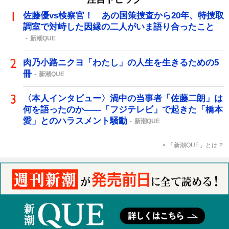
佐藤優vs検察官！ あの国策捜査から20年、特捜取
調室で対峙した因縁の二人がいま語り合ったこと
新潮QUE
肉乃小路ニクヨ「わたし」の人生を生きるための5
冊
新潮QUE
〈本人インタビュー〉渦中の当事者「佐藤二朗」は
何を語ったのか――「フジテレビ」で起きた「橋本
愛」とのハラスメント騒動
新潮QUE
「新潮QUE」とは？