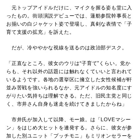
元トップアイドルだけに、マイクを握る姿も堂に入
ったもの。街頭演説デビューでは、蓮舫参院幹事長と
お揃いの白ジャケット姿で登場し、真剣な表情で「子
育て支援の拡充」を訴えた。
だが、冷ややかな視線を送るのは政治部デスク。
「正直なところ、彼女のウリは“子育て”くらい。党か
らも、それ以外の話題には触れなくていいと言われて
いるようです。各地の選挙区に擁立した女性候補が軒
並み苦戦を強いられるなか、元アイドルの知名度にす
がりたい気持ちは理解できる。ただ、旧民主党と同じ
く、市井さん自身も迷走を続けてきましたからね」
市井氏が加入して以降、モー娘。は「LOVEマシー
ン」をはじめ大ヒットを連発する。さらに、彼女が参
加した別ユニット「プッチモニ」もミリオンセラーを