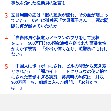
事故を免れた従業員の証言も
左目周囲の痣は「脳の動脈が破れ、その血が溜まっ
ていた」 09年に孤独死「大原麗子さん」、死の間
際に何が起きていたのか
「自衛隊員や報道カメラマンのフリをして泥棒
を…」 500万円分の預金通帳を盗まれた高齢女性
が明かす被害 「外出が怖くなり、避難所にも行け
ない」
「中国人にボコボコにされ、ビルの6階から突き落
とされた」 「闇バイト」 トクリュウの使い捨て
にされた悲惨すぎる実態 募集時の約束は「月収
300万円」も、組織に入った瞬間、「お前たち
は…」