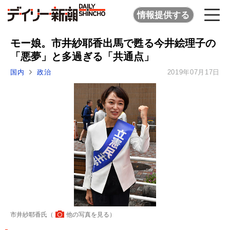
情報提供する
モー娘。市井紗耶香出馬で甦る今井絵理子の
「悪夢」と多過ぎる「共通点」
国内
政治
2019年07月17日
市井紗耶香氏（
他の写真を見る
）