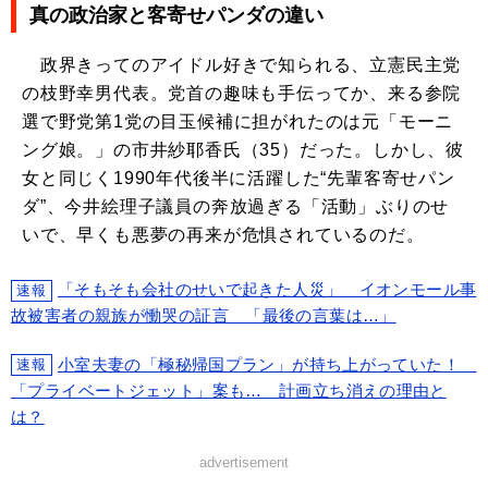
真の政治家と客寄せパンダの違い
政界きってのアイドル好きで知られる、立憲民主党
の枝野幸男代表。党首の趣味も手伝ってか、来る参院
選で野党第1党の目玉候補に担がれたのは元「モーニ
ング娘。」の市井紗耶香氏（35）だった。しかし、彼
女と同じく1990年代後半に活躍した“先輩客寄せパン
ダ”、今井絵理子議員の奔放過ぎる「活動」ぶりのせ
いで、早くも悪夢の再来が危惧されているのだ。
「そもそも会社のせいで起きた人災」 イオンモール事
速報
故被害者の親族が慟哭の証言 「最後の言葉は…」
小室夫妻の「極秘帰国プラン」が持ち上がっていた！
速報
「プライベートジェット」案も… 計画立ち消えの理由と
は？
advertisement