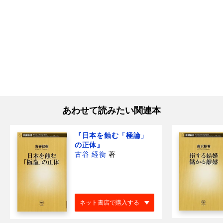
あわせて読みたい関連本
『日本を蝕む「極論」
の正体』
古谷 経衡
著
ネット書店で購入する