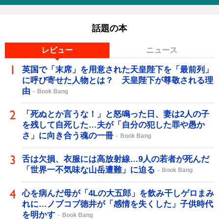
話題の本
レビュー
ニュース
英国で「末席」を用意された天皇陛下を「最前列」
に呼び寄せた人物とは？ 天皇陛下が尊敬される理
由
Book Bang
「死ぬとか言うな！」と怒鳴った日、妻は2人の子
を残して自死した…夫が「自分の犯した罪や愚か
さ」に向き合う魂の一冊
Book Bang
舌は欠損、衣服には高放射線…9人の若者が死んだ
「世界一不気味な山岳遭難」に迫る
Book Bang
心を病んだ母が「4Lの大五郎」を飲み干しゲロまみ
れに…ノブコブ徳井が「感情を失くした」子供時代
を明かす
Book Bang