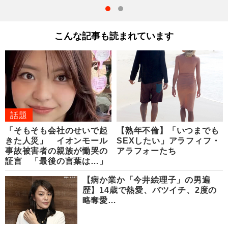
こんな記事も読まれています
話題
「そもそも会社のせいで起
【熟年不倫】「いつまでも
きた人災」 イオンモール
SEXしたい」アラフィフ・
事故被害者の親族が慟哭の
アラフォーたち
証言 「最後の言葉は…」
【病か業か「今井絵理子」の男遍
歴】14歳で熱愛、バツイチ、2度の
略奪愛…