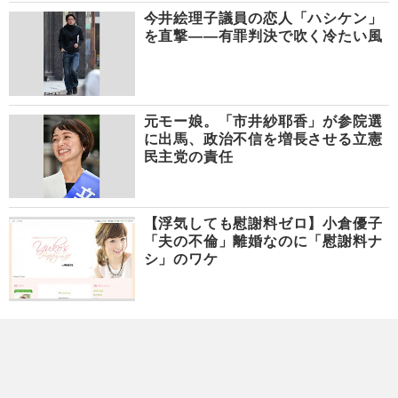
今井絵理子議員の恋人「ハシケン」
を直撃――有罪判決で吹く冷たい風
元モー娘。「市井紗耶香」が参院選
に出馬、政治不信を増長させる立憲
民主党の責任
【浮気しても慰謝料ゼロ】小倉優子
「夫の不倫」離婚なのに「慰謝料ナ
シ」のワケ