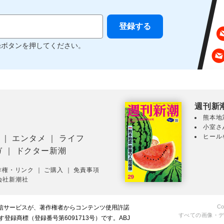
録ボタンを押してください。
週刊新
熊本地
小室さ
ヒール
｜
エンタメ
｜
ライフ
ガ
｜
ドクター新潮
作権・リンク
｜
ご購入
｜
免責事項
会社新潮社
Co
配信サービスが、著作権者からコンテンツ使用許諾
すべての画像・
録商標（登録番号第6091713号）です。ABJ