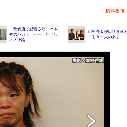
情報提供
「飲食店で威張る奴」は本
山里亮太が口説き落
物のバカ！ ビートたけし
「もう一人の女」
の大正論