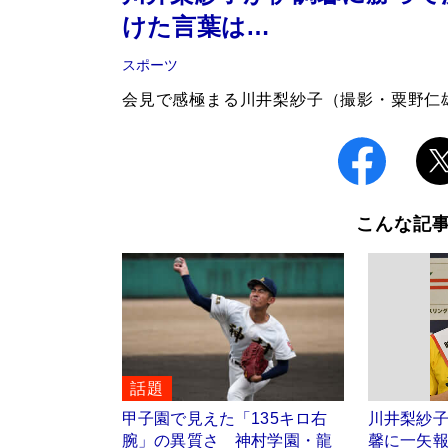
けた言葉は…
スポーツ
会見で感極まる川井梨紗子（撮影・粟野仁
こんな記
話題
甲子園で見えた「135キロ右
川井梨紗
腕」の異質さ 神村学園・龍
馨に一矢