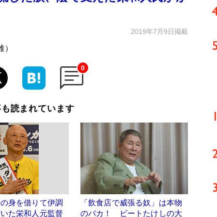
2019年7月9日掲載
雄）
0
事も読まれています
子の身を借りて伊調
「飲食店で威張る奴」は本物
報いた栄和人元監督
のバカ！ ビートたけしの大