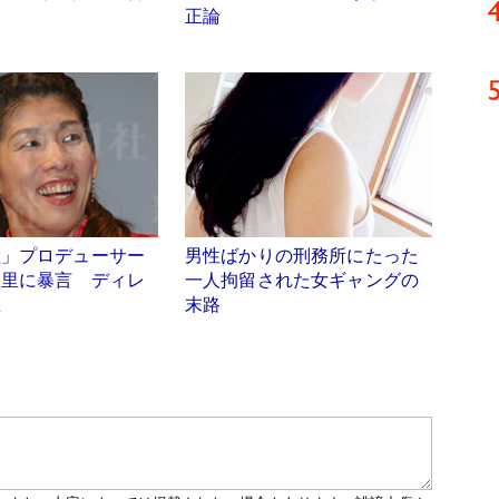
正論
陸」プロデューサー
男性ばかりの刑務所にたった
保里に暴言 ディレ
一人拘留された女ギャングの
怒
末路