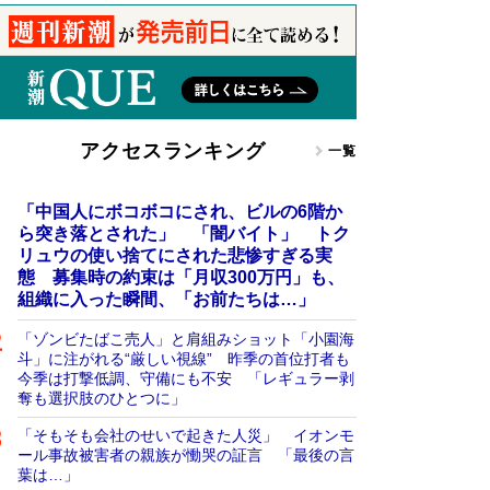
アクセスランキング
一覧
「中国人にボコボコにされ、ビルの6階か
ら突き落とされた」 「闇バイト」 トク
リュウの使い捨てにされた悲惨すぎる実
態 募集時の約束は「月収300万円」も、
組織に入った瞬間、「お前たちは…」
「ゾンビたばこ売人」と肩組みショット「小園海
斗」に注がれる“厳しい視線” 昨季の首位打者も
今季は打撃低調、守備にも不安 「レギュラー剥
奪も選択肢のひとつに」
「そもそも会社のせいで起きた人災」 イオンモ
ール事故被害者の親族が慟哭の証言 「最後の言
葉は…」