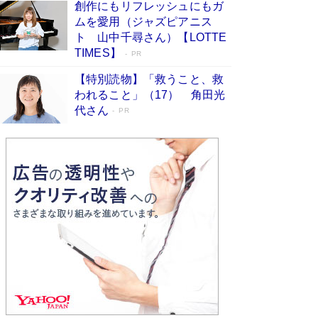
創作にもリフレッシュにもガ
Book Bang
ムを愛用（ジャズピアニス
「不意に涙が出そうに…」高嶋政伸が明かし
ト 山中千尋さん）【LOTTE
た“13歳の娘を暴行する役”への葛藤 インティマ
TIMES】
PR
シーコーディネーターに支えられたNHK『大奥』
の裏側
Book Bang
【特別読物】「救うこと、救
われること」（17） 角田光
代さん
PR