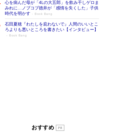
心を病んだ母が「4Lの大五郎」を飲み干しゲロま
みれに…ノブコブ徳井が「感情を失くした」子供
時代を明かす
Book Bang
石田夏穂『わたしを庇わないで』人間のいいとこ
ろよりも悪いところを書きたい【インタビュー】
Book Bang
「叱って伸びるやつは、褒めたらもっと伸
びる」俳優・高嶋政伸が家族に教わっ
た“人を育てるコツ”…芸への考え方を明か
す
Book Bang
「『火垂るの墓』は、大嘘である」原作者が抱き
続けた“自責の念”とは…「自己憐憫は描きたくな
い」監督が徹底的にこだわったこと（後編） #
戦争の記憶
Book Bang
美輪明宏 晩年の回答を集めた『ほほえんで生き
るための人生相談』がランクイン［エンターテイ
メントベストセラー］
Book Bang
「宇宙兄弟」最終46巻がベストセラー1位 宇宙
おすすめ
開発への関心を押し上げた18年の物語に幕 特装
版には「宇宙で描かれたマンガ」も収録