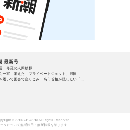
潮 最新号
震 修羅の人間模様
ん一家 消えた「プライベートジェット」帰国
を履いて国会で座りこみ 高市首相が隠したい「...
pyright © SHINCHOSHA All Rights Reserved.
データについて無断転用・無断転載を禁じます。