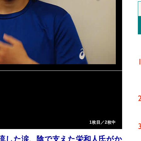
1枚目／2枚中
流した涙、陰で支えた栄和人氏がか