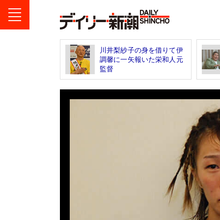
川井梨紗子の身を借りて伊
調馨に一矢報いた栄和人元
監督