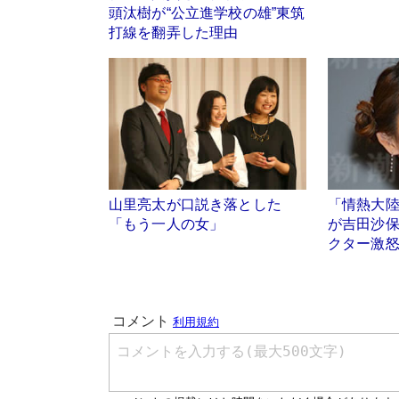
頭汰樹が“公立進学校の雄”東筑
打線を翻弄した理由
山里亮太が口説き落とした
「情熱大
「もう一人の女」
が吉田沙
クター激