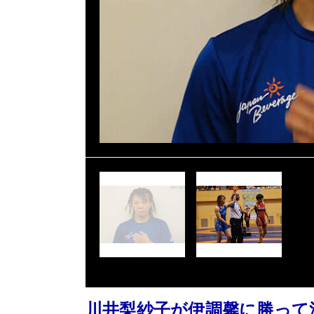
川井梨紗子が伊調馨に勝って