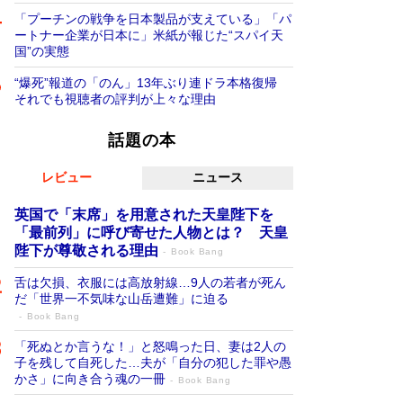
「プーチンの戦争を日本製品が支えている」「パ
ートナー企業が日本に」米紙が報じた“スパイ天
国”の実態
“爆死”報道の「のん」13年ぶり連ドラ本格復帰
それでも視聴者の評判が上々な理由
話題の本
レビュー
ニュース
英国で「末席」を用意された天皇陛下を
「最前列」に呼び寄せた人物とは？ 天皇
陛下が尊敬される理由
Book Bang
舌は欠損、衣服には高放射線…9人の若者が死ん
だ「世界一不気味な山岳遭難」に迫る
Book Bang
「死ぬとか言うな！」と怒鳴った日、妻は2人の
子を残して自死した…夫が「自分の犯した罪や愚
かさ」に向き合う魂の一冊
Book Bang