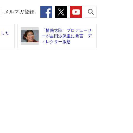
メルマガ登録
「情熱大陸」プロデューサ
とした
ーが吉田沙保里に暴言 デ
ィレクター激怒