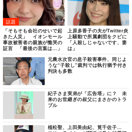
話題
「そもそも会社のせいで起
上原多香子の夫がTwitter炎
きた人災」 イオンモール
上騒動で所属劇団をクビに
事故被害者の親族が慟哭の
「人殺しじゃないです、妻
証言 「最後の言葉は…」
は」
元農水次官の息子殺害事件、同じよ
うな“子殺し”裁判では執行猶予付き
判決も多数
紀子さま実弟が「広告塔」に？ 未
来のお世継ぎの叔父にまさかのトラ
ブル
植松聖、上田美由紀、筧千佐子…