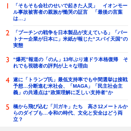
「そもそも会社のせいで起きた人災」 イオンモー
ル事故被害者の親族が慟哭の証言 「最後の言葉
は…」
「プーチンの戦争を日本製品が支えている」「パー
トナー企業が日本に」米紙が報じた“スパイ天国”の
実態
“爆死”報道の「のん」13年ぶり連ドラ本格復帰 そ
れでも視聴者の評判が上々な理由
遂に「トランプ氏」最低支持率でも中間選挙は接戦
予想…分断進む米社会、「MAGA」「民主社会主
義」の共通点は“政策理解に乏しい支持者”か
橋から飛び込む「川ガキ」たち 高さ12メートルか
らのダイブも…令和の時代、文化と安全はどう両
立？