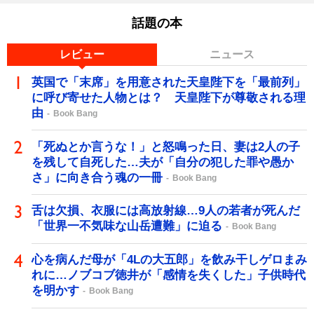
話題の本
レビュー
ニュース
英国で「末席」を用意された天皇陛下を「最前列」
に呼び寄せた人物とは？ 天皇陛下が尊敬される理
由
Book Bang
「死ぬとか言うな！」と怒鳴った日、妻は2人の子
を残して自死した…夫が「自分の犯した罪や愚か
さ」に向き合う魂の一冊
Book Bang
舌は欠損、衣服には高放射線…9人の若者が死んだ
「世界一不気味な山岳遭難」に迫る
Book Bang
心を病んだ母が「4Lの大五郎」を飲み干しゲロまみ
れに…ノブコブ徳井が「感情を失くした」子供時代
を明かす
Book Bang