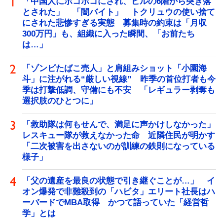
「中国人にボコボコにされ、ビルの6階から突き落
とされた」 「闇バイト」 トクリュウの使い捨て
にされた悲惨すぎる実態 募集時の約束は「月収
300万円」も、組織に入った瞬間、「お前たち
は…」
「ゾンビたばこ売人」と肩組みショット「小園海
斗」に注がれる“厳しい視線” 昨季の首位打者も今
季は打撃低調、守備にも不安 「レギュラー剥奪も
選択肢のひとつに」
「救助隊は何もせんで、満足に声かけしなかった」
レスキュー隊が救えなかった命 近隣住民が明かす
「二次被害を出さないのが訓練の鉄則になっている
様子」
「父の遺産を最良の状態で引き継ぐことが…」 イ
オン爆発で非難殺到の「ハビタ」エリート社長はハ
ーバードでMBA取得 かつて語っていた「経営哲
学」とは