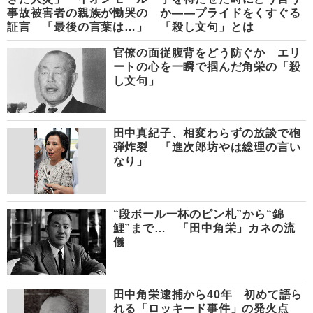
事故被害者の親族が慟哭の
か――プライドをくすぐる
証言 「最後の言葉は…」
「殺し文句」とは
官僚の面従腹背をどう防ぐか エリ
ートの心を一瞬で掴んだ角栄の「殺
し文句」
田中真紀子、相変わらずの放談で砲
弾炸裂 「進次郎坊やは総理の言い
なり」
“段ボール一杯のピン札”から“錦
鯉”まで… 「田中角栄」カネの流
儀
田中角栄逮捕から40年 初めて語ら
れる「ロッキード事件」の発火点