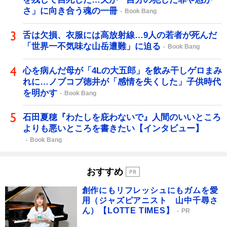
さ」に向き合う魂の一冊
Book Bang
舌は欠損、衣服には高放射線…9人の若者が死んだ
「世界一不気味な山岳遭難」に迫る
Book Bang
心を病んだ母が「4Lの大五郎」を飲み干しゲロまみ
れに…ノブコブ徳井が「感情を失くした」子供時代
を明かす
Book Bang
石田夏穂『わたしを庇わないで』人間のいいところ
よりも悪いところを書きたい【インタビュー】
Book Bang
おすすめ
創作にもリフレッシュにもガムを愛
用（ジャズピアニスト 山中千尋さ
ん）【LOTTE TIMES】
PR