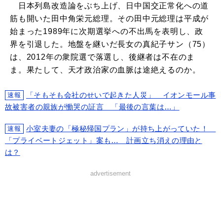
日本列島改造論をぶち上げ、日中国交正常化への道
筋も開いた田中角栄元総理。その田中元総理は平成が
始まった1989年に次期選挙への不出馬を表明し、政
界を引退した。地盤を継いだ長女の真紀子サン（75）
は、2012年の衆院選で落選し、後継者は不在のま
ま。果たして、天才政治家の血脈は途絶えるのか。
「そもそも会社のせいで起きた人災」 イオンモール事
速報
故被害者の親族が慟哭の証言 「最後の言葉は…」
小室夫妻の「極秘帰国プラン」が持ち上がっていた！
速報
「プライベートジェット」案も… 計画立ち消えの理由と
は？
advertisement