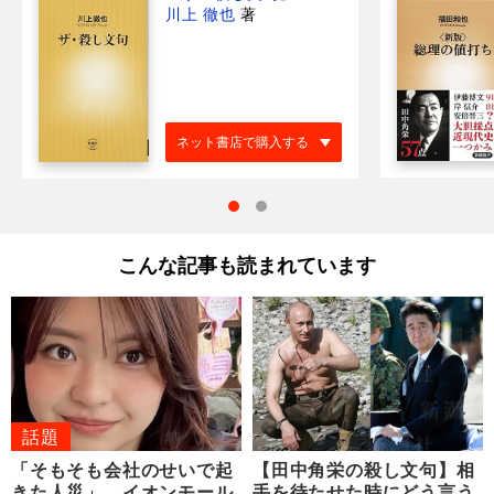
川上 徹也
著
ネット書店で購入する
こんな記事も読まれています
話題
「そもそも会社のせいで起
【田中角栄の殺し文句】相
きた人災」 イオンモール
手を待たせた時にどう言う