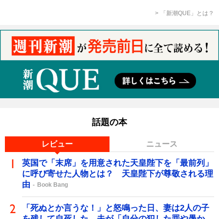
「新潮QUE」とは？
話題の本
レビュー
ニュース
英国で「末席」を用意された天皇陛下を「最前列」
に呼び寄せた人物とは？ 天皇陛下が尊敬される理
由
Book Bang
「死ぬとか言うな！」と怒鳴った日、妻は2人の子
を残して自死した…夫が「自分の犯した罪や愚か