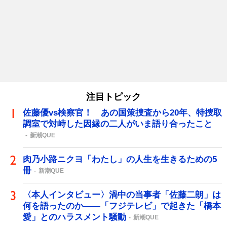
注目トピック
佐藤優vs検察官！ あの国策捜査から20年、特捜取
調室で対峙した因縁の二人がいま語り合ったこと
新潮QUE
肉乃小路ニクヨ「わたし」の人生を生きるための5
冊
新潮QUE
〈本人インタビュー〉渦中の当事者「佐藤二朗」は
何を語ったのか――「フジテレビ」で起きた「橋本
愛」とのハラスメント騒動
新潮QUE