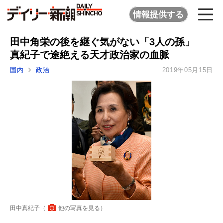
情報提供する
田中角栄の後を継ぐ気がない「3人の孫」
真紀子で途絶える天才政治家の血脈
国内
政治
2019年05月15日
田中真紀子（
他の写真を見る
）