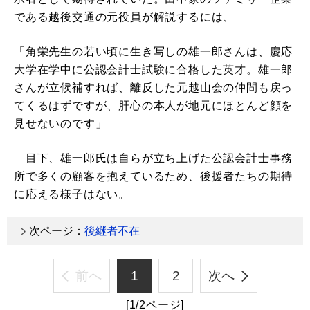
である越後交通の元役員が解説するには、
「角栄先生の若い頃に生き写しの雄一郎さんは、慶応
大学在学中に公認会計士試験に合格した英才。雄一郎
さんが立候補すれば、離反した元越山会の仲間も戻っ
てくるはずですが、肝心の本人が地元にほとんど顔を
見せないのです」
目下、雄一郎氏は自らが立ち上げた公認会計士事務
所で多くの顧客を抱えているため、後援者たちの期待
に応える様子はない。
次ページ：
後継者不在
前へ
1
2
次へ
[1/2ページ]