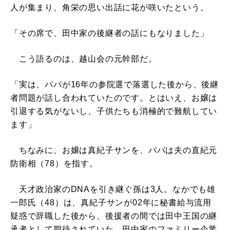
人が集まり、角栄の思い出話に花が咲いたという。
「その席で、田中家の後継者の話にもなりました」
こう語るのは、越山会の元幹部だ。
「実は、パパが16年の参院選で落選した後から、後継
者問題が話し合われていたのです。とはいえ、お嬢は
引退する気がないし、子供たちも消極的で難航してい
ます」
ちなみに、お嬢は真紀子サンを、パパは夫の直紀元
防衛相（78）を指す。
天才政治家のDNAを引き継ぐ孫は3人。なかでも雄
一郎氏（48）は、真紀子サンが02年に秘書給与流用
疑惑で辞職した後から、後援者の間では田中王国の継
承者として期待されていた。田中家のファミリー企業