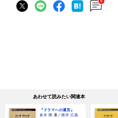
0
あわせて読みたい関連本
『ドラマへの遺言』
倉本 聰
著
／
碓井 広義