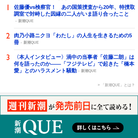
佐藤優vs検察官！ あの国策捜査から20年、特捜取
調室で対峙した因縁の二人がいま語り合ったこと
新潮QUE
肉乃小路ニクヨ「わたし」の人生を生きるための5
冊
新潮QUE
〈本人インタビュー〉渦中の当事者「佐藤二朗」は
何を語ったのか――「フジテレビ」で起きた「橋本
愛」とのハラスメント騒動
新潮QUE
「新潮QUE」とは？