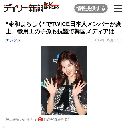
情報提供する
“令和よろしく”でTWICE日本人メンバーが炎
上、徴用工の子孫も抗議で韓国メディアは…
エンタメ
2019年05月13日
炎上を招いたサナ（
他の写真を見る
）