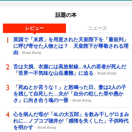
話題の本
レビュー
ニュース
英国で「末席」を用意された天皇陛下を「最前列」
に呼び寄せた人物とは？ 天皇陛下が尊敬される理
由
Book Bang
舌は欠損、衣服には高放射線…9人の若者が死んだ
「世界一不気味な山岳遭難」に迫る
Book Bang
「死ぬとか言うな！」と怒鳴った日、妻は2人の子
を残して自死した…夫が「自分の犯した罪や愚か
さ」に向き合う魂の一冊
Book Bang
心を病んだ母が「4Lの大五郎」を飲み干しゲロまみ
れに…ノブコブ徳井が「感情を失くした」子供時代
を明かす
Book Bang