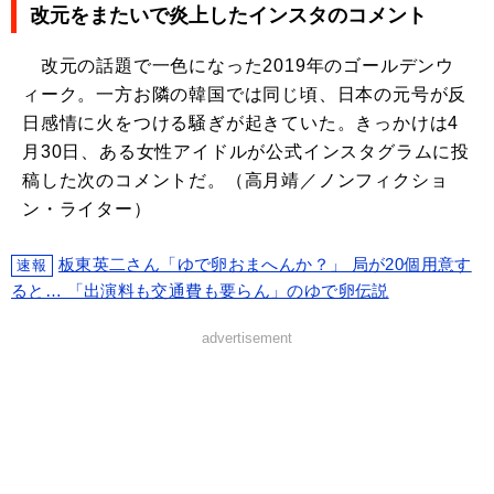
改元をまたいで炎上したインスタのコメント
改元の話題で一色になった2019年のゴールデンウ
ィーク。一方お隣の韓国では同じ頃、日本の元号が反
日感情に火をつける騒ぎが起きていた。きっかけは4
月30日、ある女性アイドルが公式インスタグラムに投
稿した次のコメントだ。（高月靖／ノンフィクショ
ン・ライター）
板東英二さん「ゆで卵おまへんか？」 局が20個用意す
速報
ると… 「出演料も交通費も要らん」のゆで卵伝説
advertisement