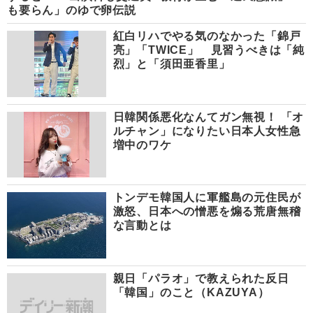
も要らん」のゆで卵伝説
紅白リハでやる気のなかった「錦戸
亮」「TWICE」 見習うべきは「純
烈」と「須田亜香里」
日韓関係悪化なんてガン無視！ 「オ
ルチャン」になりたい日本人女性急
増中のワケ
トンデモ韓国人に軍艦島の元住民が
激怒、日本への憎悪を煽る荒唐無稽
な言動とは
親日「パラオ」で教えられた反日
「韓国」のこと（KAZUYA）