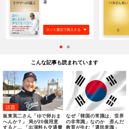
著
ネット書店で購入する
こんな記事も読まれています
話題
板東英二さん「ゆで卵おま
なぜ「韓国の常識は、世界
へんか？」 局が20個用意
の非常識」なのか 歪んだ
すると… 「出演料も交通費
教育が生む「選民意識」