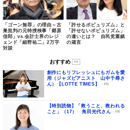
「ゴーン無罪」の理由～古
「許せるポピュリズム」と
巣批判の元特捜検事「郷原
「許せないポピュリズム」
信郎」vs.会計士界のレジ
の違いとは？ 自民党重鎮
ェンド「細野祐二」2万字
の箴言
対談
おすすめ
創作にもリフレッシュにもガムを愛
用（ジャズピアニスト 山中千尋さ
ん）【LOTTE TIMES】
PR
【特別読物】「救うこと、救われる
こと」（17） 角田光代さん
PR