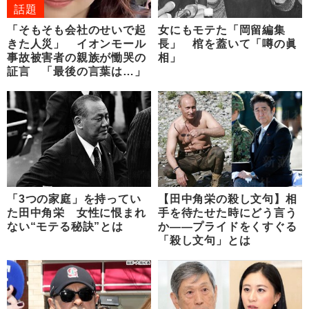
話題
「そもそも会社のせいで起
女にもモテた「岡留編集
きた人災」 イオンモール
長」 棺を蓋いて「噂の眞
事故被害者の親族が慟哭の
相」
証言 「最後の言葉は…」
「3つの家庭」を持ってい
【田中角栄の殺し文句】相
た田中角栄 女性に恨まれ
手を待たせた時にどう言う
ない“モテる秘訣”とは
か――プライドをくすぐる
「殺し文句」とは