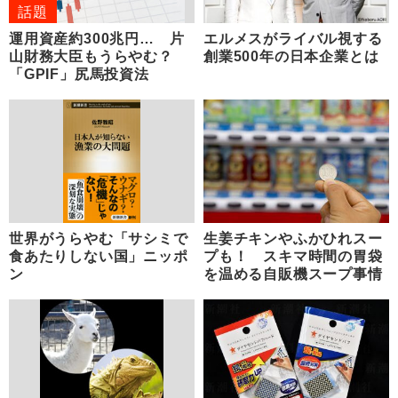
話題
運用資産約300兆円… 片
エルメスがライバル視する
山財務大臣もうらやむ？
創業500年の日本企業とは
「GPIF」尻馬投資法
世界がうらやむ「サシミで
生姜チキンやふかひれスー
食あたりしない国」ニッポ
プも！ スキマ時間の胃袋
ン
を温める自販機スープ事情