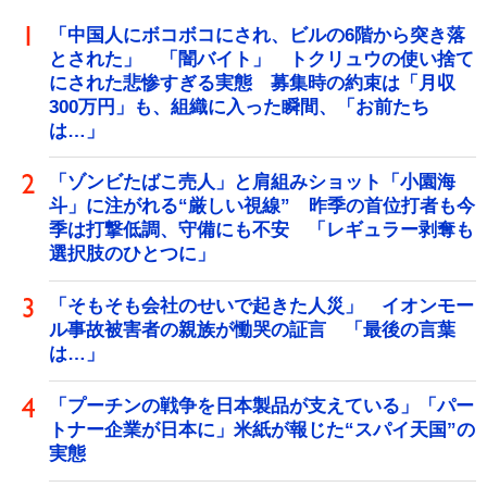
「中国人にボコボコにされ、ビルの6階から突き落
とされた」 「闇バイト」 トクリュウの使い捨て
にされた悲惨すぎる実態 募集時の約束は「月収
300万円」も、組織に入った瞬間、「お前たち
は…」
「ゾンビたばこ売人」と肩組みショット「小園海
斗」に注がれる“厳しい視線” 昨季の首位打者も今
季は打撃低調、守備にも不安 「レギュラー剥奪も
選択肢のひとつに」
「そもそも会社のせいで起きた人災」 イオンモー
ル事故被害者の親族が慟哭の証言 「最後の言葉
は…」
「プーチンの戦争を日本製品が支えている」「パー
トナー企業が日本に」米紙が報じた“スパイ天国”の
実態