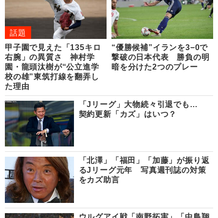
話題
甲子園で見えた「135キロ
“優勝候補”イランを3−0で
右腕」の異質さ 神村学
撃破の日本代表 勝負の明
園・龍頭汰樹が“公立進学
暗を分けた2つのプレー
校の雄”東筑打線を翻弄し
た理由
「Jリーグ」大物続々引退でも…
契約更新「カズ」はいつ？
「北澤」「福田」「加藤」が振り返
るJリーグ元年 写真週刊誌の対策
をカズ助言
ウルグアイ戦「南野拓実」「中島翔