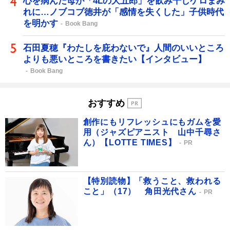
心を病んだ母が「4Lの大五郎」を飲み干しゲロまみ
れに…ノブコブ徳井が「感情を失くした」子供時代
を明かす
Book Bang
石田夏穂『わたしを庇わないで』人間のいいところ
よりも悪いところを書きたい【インタビュー】
Book Bang
おすすめ
創作にもリフレッシュにもガムを愛
用（ジャズピアニスト 山中千尋さ
ん）【LOTTE TIMES】
PR
【特別読物】「救うこと、救われる
こと」（17） 角田光代さん
PR