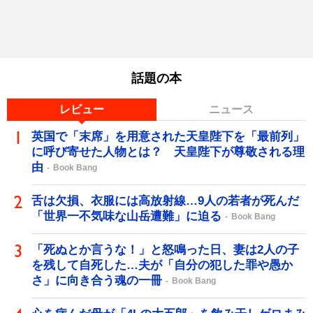
話題の本
レビュー
ニュース
英国で「末席」を用意された天皇陛下を「最前列」
に呼び寄せた人物とは？ 天皇陛下が尊敬される理
由
Book Bang
舌は欠損、衣服には高放射線…9人の若者が死んだ
「世界一不気味な山岳遭難」に迫る
Book Bang
「死ぬとか言うな！」と怒鳴った日、妻は2人の子
を残して自死した…夫が「自分の犯した罪や愚か
さ」に向き合う魂の一冊
Book Bang