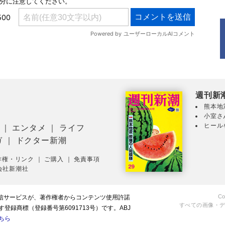
週刊新
熊本地
小室さ
ヒール
｜
エンタメ
｜
ライフ
ガ
｜
ドクター新潮
作権・リンク
｜
ご購入
｜
免責事項
会社新潮社
Co
配信サービスが、著作権者からコンテンツ使用許諾
すべての画像・
録商標（登録番号第6091713号）です。ABJ
ちら