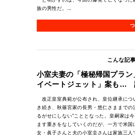
族の男性だ。...
つ
こんな記
小室夫妻の「極秘帰国プラン
イベートジェット」案も… 
改正皇室典範が公布され、皇位継承につ
き続き、秋篠宮家の長男・悠仁さままでの
るがせにしない”こととなった。皇嗣家は
ます重きをなしていくのだが、一方で米国
女・眞子さんと夫の小室圭さんは家族三人