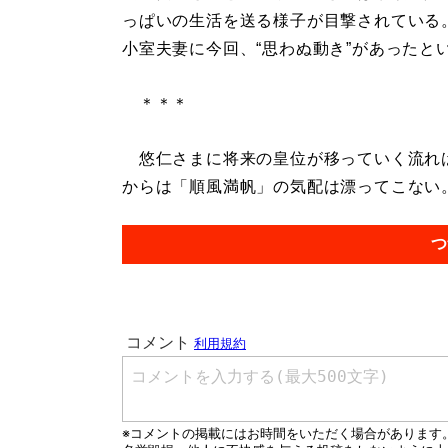
っぱいの生活を送る様子が目撃されている
小室夫妻に今回、“思わぬ動き”があったと
＊＊＊
悠仁さまに将来の皇位が移っていく流れは
からは「順風満帆」の気配は漂ってこない。.
つ