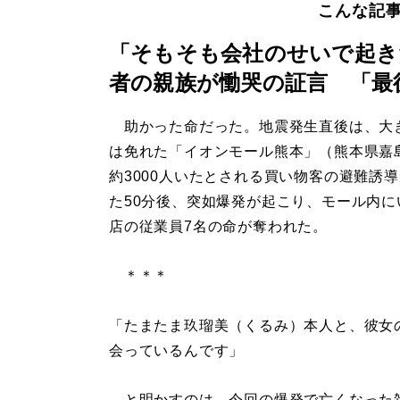
こんな記
「そもそも会社のせいで起き
者の親族が慟哭の証言 「最
助かった命だった。地震発生直後は、大
は免れた「イオンモール熊本」（熊本県嘉
約3000人いたとされる買い物客の避難誘
た50分後、突如爆発が起こり、モール内に
店の従業員7名の命が奪われた。
＊＊＊
「たまたま玖瑠美（くるみ）本人と、彼女
会っているんです」
と明かすのは、今回の爆発で亡くなった雑