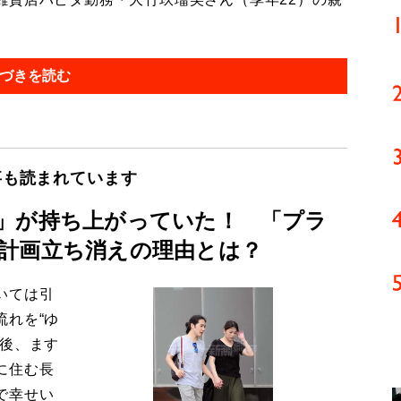
づきを読む
事も読まれています
」が持ち上がっていた！ 「プラ
計画立ち消えの理由とは？
いては引
流れを“ゆ
今後、ます
に住む長
で幸せい