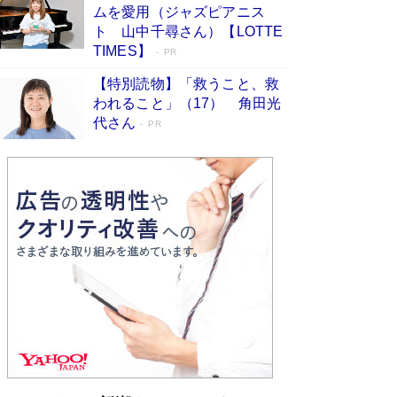
ムを愛用（ジャズピアニス
ンガ」も収録
Book Bang
ト 山中千尋さん）【LOTTE
美輪明宏 晩年の回答を集めた『ほほえんで生き
TIMES】
PR
るための人生相談』がランクイン［エンターテイ
メントベストセラー］
Book Bang
【特別読物】「救うこと、救
われること」（17） 角田光
「『火垂るの墓』は、大嘘である」原作者が抱き
代さん
続けた“自責の念”とは…「自己憐憫は描きたくな
PR
い」監督が徹底的にこだわったこと（後編） #
戦争の記憶
Book Bang
「叱って伸びるやつは、褒めたらもっと伸びる」
俳優・高嶋政伸が家族に教わった“人を育てるコ
ツ”…芸への考え方を明かす
Book Bang
東野圭吾、伊坂幸太郎の人気シリーズ最新作どち
らも文庫化 映画化された直木賞受賞作もランク
イン［文庫ベストセラー］
Book Bang