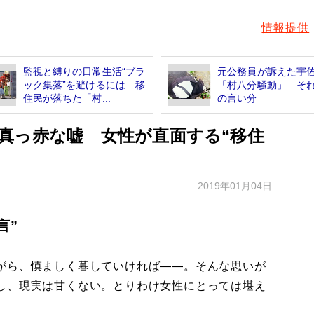
情報提供
監視と縛りの日常生活“ブラ
元公務員が訴えた宇
ック集落”を避けるには 移
「村八分騒動」 そ
住民が落ちた「村...
の言い分
真っ赤な嘘 女性が直面する“移住
2019年01月04日
言”
がら、慎ましく暮していければ――。そんな思いが
し、現実は甘くない。とりわけ女性にとっては堪え