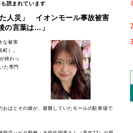
事も読まれています
た人災」 イオンモール事故被害
後の言葉は…」
きな被害
島町）。
導が終わっ
いた専門
のおばとその娘が、避難していたモールの駐車場で
貨店ハビタ勤務・大竹玖瑠美さん（享年22）の親