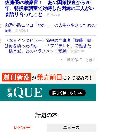
佐藤優vs検察官！ あの国策捜査から20
年、特捜取調室で対峙した因縁の二人がい
ま語り合ったこと
新潮QUE
肉乃小路ニクヨ「わたし」の人生を生きるための
5冊
新潮QUE
〈本人インタビュー〉渦中の当事者「佐藤二朗」
は何を語ったのか――「フジテレビ」で起きた
「橋本愛」とのハラスメント騒動
新潮QUE
「新潮QUE」とは？
話題の本
レビュー
ニュース