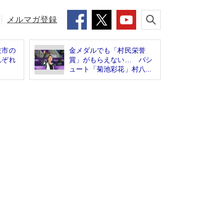
メルマガ登録
佐市の
金メダルでも「村民栄誉
れぞれ
賞」がもらえない… パシ
ュート「菊池彩花」村八...