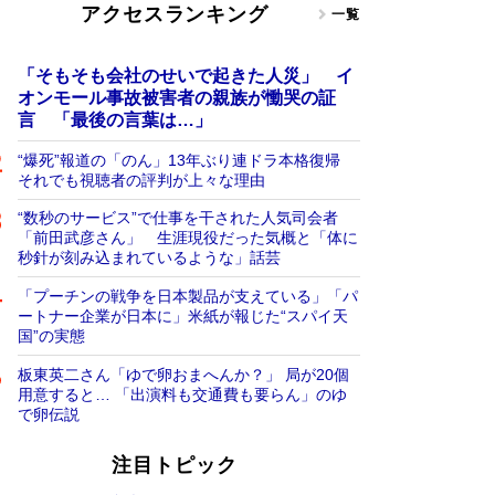
アクセスランキング
一覧
「そもそも会社のせいで起きた人災」 イ
オンモール事故被害者の親族が慟哭の証
言 「最後の言葉は…」
“爆死”報道の「のん」13年ぶり連ドラ本格復帰
それでも視聴者の評判が上々な理由
“数秒のサービス”で仕事を干された人気司会者
「前田武彦さん」 生涯現役だった気概と「体に
秒針が刻み込まれているような」話芸
「プーチンの戦争を日本製品が支えている」「パ
ートナー企業が日本に」米紙が報じた“スパイ天
国”の実態
板東英二さん「ゆで卵おまへんか？」 局が20個
用意すると… 「出演料も交通費も要らん」のゆ
で卵伝説
注目トピック