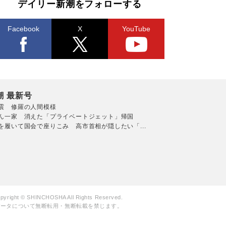
デイリー新潮をフォローする
Facebook
X
YouTube
潮 最新号
震 修羅の人間模様
ん一家 消えた「プライベートジェット」帰国
を履いて国会で座りこみ 高市首相が隠したい「...
pyright © SHINCHOSHA All Rights Reserved.
データについて無断転用・無断転載を禁じます。