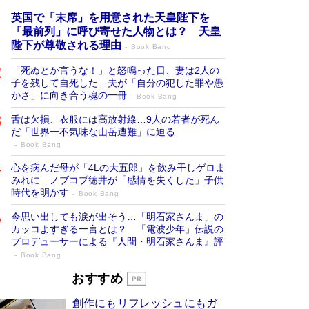
英国で「末席」を用意された天皇陛下を
「最前列」に呼び寄せた人物とは？ 天皇
陛下が尊敬される理由
Book Bang
「死ぬとか言うな！」と怒鳴った日、妻は2人の
子を残して自死した…夫が「自分の犯した罪や愚
かさ」に向き合う魂の一冊
Book Bang
舌は欠損、衣服には高放射線…9人の若者が死ん
だ「世界一不気味な山岳遭難」に迫る
Book Bang
心を病んだ母が「4Lの大五郎」を飲み干しゲロま
みれに…ノブコブ徳井が「感情を失くした」子供
時代を明かす
Book Bang
今思い出しても涙が出そう…「明石家さんま」の
カッコよすぎる一言とは？ 「電波少年」伝説の
プロデューサーによる『人間・明石家さんま』評
Book Bang
「宇宙兄弟」最終46巻がベストセラー1
おすすめ
位 宇宙開発への関心を押し上げた18年の
創作にもリフレッシュにもガ
物語に幕 特装版には「宇宙で描かれたマ