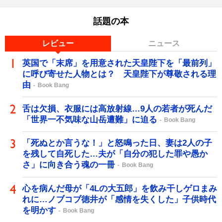
話題の本
レビュー
ニュース
英国で「末席」を用意された天皇陛下を「最前列」
に呼び寄せた人物とは？ 天皇陛下が尊敬される理
由
Book Bang
舌は欠損、衣服には高放射線…9人の若者が死んだ
「世界一不気味な山岳遭難」に迫る
Book Bang
「死ぬとか言うな！」と怒鳴った日、妻は2人の子
を残して自死した…夫が「自分の犯した罪や愚か
さ」に向き合う魂の一冊
Book Bang
心を病んだ母が「4Lの大五郎」を飲み干しゲロまみ
れに…ノブコブ徳井が「感情を失くした」子供時代
を明かす
Book Bang