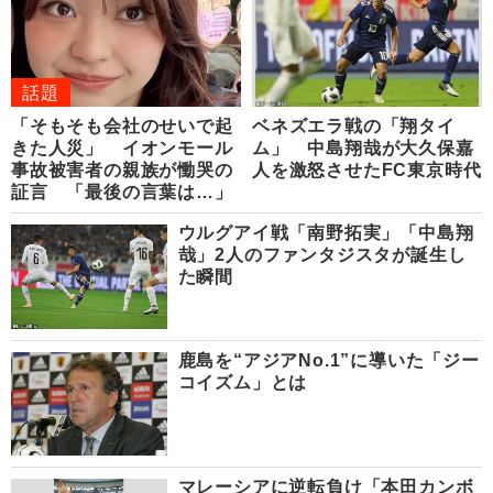
話題
「そもそも会社のせいで起
ベネズエラ戦の「翔タイ
きた人災」 イオンモール
ム」 中島翔哉が大久保嘉
事故被害者の親族が慟哭の
人を激怒させたFC東京時代
証言 「最後の言葉は…」
ウルグアイ戦「南野拓実」「中島翔
哉」2人のファンタジスタが誕生し
た瞬間
鹿島を“アジアNo.1”に導いた「ジー
コイズム」とは
マレーシアに逆転負け「本田カンボ