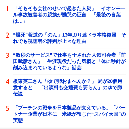
「そもそも会社のせいで起きた人災」 イオンモー
ル事故被害者の親族が慟哭の証言 「最後の言葉
は…」
“爆死”報道の「のん」13年ぶり連ドラ本格復帰 そ
れでも視聴者の評判が上々な理由
“数秒のサービス”で仕事を干された人気司会者「前
田武彦さん」 生涯現役だった気概と「体に秒針が
刻み込まれているような」話芸
板東英二さん「ゆで卵おまへんか？」 局が20個用
意すると… 「出演料も交通費も要らん」のゆで卵
伝説
「プーチンの戦争を日本製品が支えている」「パー
トナー企業が日本に」米紙が報じた“スパイ天国”の
実態