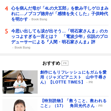
心を病んだ母が「4Lの大五郎」を飲み干しゲロまみ
れに…ノブコブ徳井が「感情を失くした」子供時代
を明かす
Book Bang
今思い出しても涙が出そう…「明石家さんま」のカ
ッコよすぎる一言とは？ 「電波少年」伝説のプロ
デューサーによる『人間・明石家さんま』評
Book Bang
おすすめ
創作にもリフレッシュにもガムを愛
用（ジャズピアニスト 山中千尋さ
ん）【LOTTE TIMES】
PR
【特別読物】「救うこと、救われる
こと」（17） 角田光代さん
PR