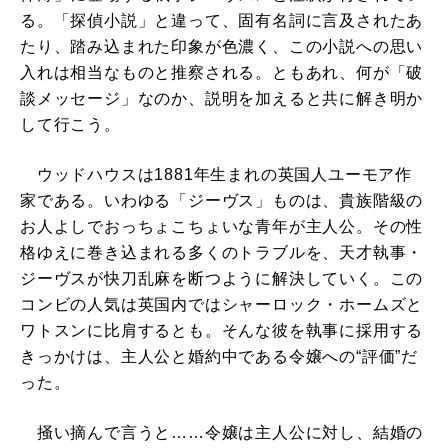
る。「探偵小説」と違って、固有名詞に言及されたあ
たり、踏み込まれた印象が色濃く、この小説への思い
入れは相当なものと推察される。ともあれ、何が「破
談メッセージ」なのか、説明を加えると共に解き明か
して行こう。
ウッドハウスは1881年生まれの英国人ユーモア作
家である。いわゆる「ジーヴス」ものは、貴族階級の
お人よしでおっちょこちょいな青年が主人公。その性
格ゆえに巻き込まれる多くのトラブルを、天才執事・
ジーヴスが快刀乱麻を断つように解決していく。この
コンビの人気は英国内ではシャーロック・ホームズと
ワトスンに比肩するとも。そんな彼を執事に採用する
きっかけは、主人公と婚約中である令嬢への“評価”だ
った。
掻い摘んで言うと……令嬢は主人公に対し、結婚の