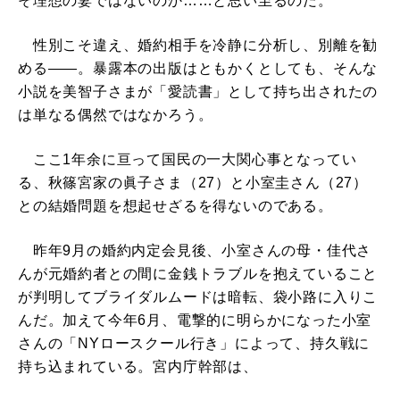
そ理想の妻ではないのか……と思い至るのだ。
性別こそ違え、婚約相手を冷静に分析し、別離を勧
める――。暴露本の出版はともかくとしても、そんな
小説を美智子さまが「愛読書」として持ち出されたの
は単なる偶然ではなかろう。
ここ1年余に亘って国民の一大関心事となってい
る、秋篠宮家の眞子さま（27）と小室圭さん（27）
との結婚問題を想起せざるを得ないのである。
昨年9月の婚約内定会見後、小室さんの母・佳代さ
んが元婚約者との間に金銭トラブルを抱えていること
が判明してブライダルムードは暗転、袋小路に入りこ
んだ。加えて今年6月、電撃的に明らかになった小室
さんの「NYロースクール行き」によって、持久戦に
持ち込まれている。宮内庁幹部は、