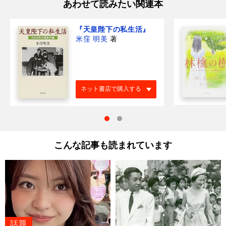
あわせて読みたい関連本
『天皇陛下の私生活』
米窪 明美
著
ネット書店で購入する
こんな記事も読まれています
話題