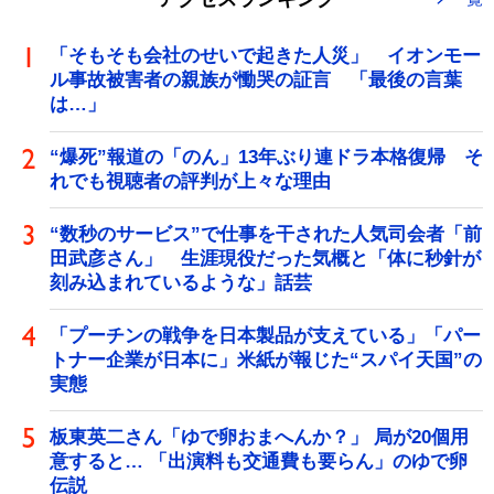
「そもそも会社のせいで起きた人災」 イオンモー
ル事故被害者の親族が慟哭の証言 「最後の言葉
は…」
“爆死”報道の「のん」13年ぶり連ドラ本格復帰 そ
れでも視聴者の評判が上々な理由
“数秒のサービス”で仕事を干された人気司会者「前
田武彦さん」 生涯現役だった気概と「体に秒針が
刻み込まれているような」話芸
「プーチンの戦争を日本製品が支えている」「パー
トナー企業が日本に」米紙が報じた“スパイ天国”の
実態
板東英二さん「ゆで卵おまへんか？」 局が20個用
意すると… 「出演料も交通費も要らん」のゆで卵
伝説