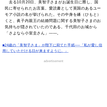
去る10月20日、美智子さまがお誕生日に際し、国
民に寄せられたお言葉。愛読書として英国のあるユー
モア小説の名が挙げられた。その中身を繙（ひもと）
くと、眞子内親王の結婚問題に関する美智子さまのお
気持ちが隠されていたのである。千代田のお城から
「さよなら小室圭さん」――。
■24歳の「美智子さま」が陛下に宛てた手紙──「私が愛し信
用していただける日が来ますように。」
advertisement