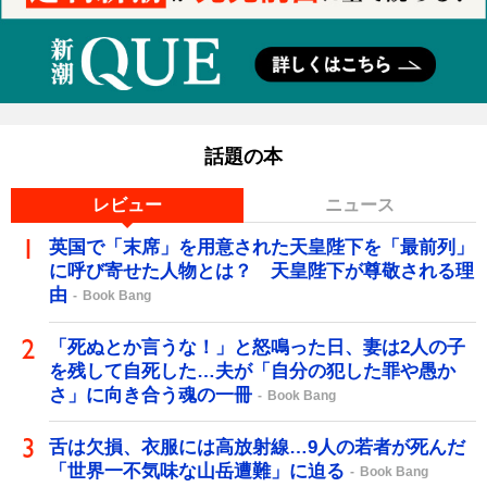
話題の本
レビュー
ニュース
英国で「末席」を用意された天皇陛下を「最前列」
に呼び寄せた人物とは？ 天皇陛下が尊敬される理
由
Book Bang
「死ぬとか言うな！」と怒鳴った日、妻は2人の子
を残して自死した…夫が「自分の犯した罪や愚か
さ」に向き合う魂の一冊
Book Bang
舌は欠損、衣服には高放射線…9人の若者が死んだ
「世界一不気味な山岳遭難」に迫る
Book Bang