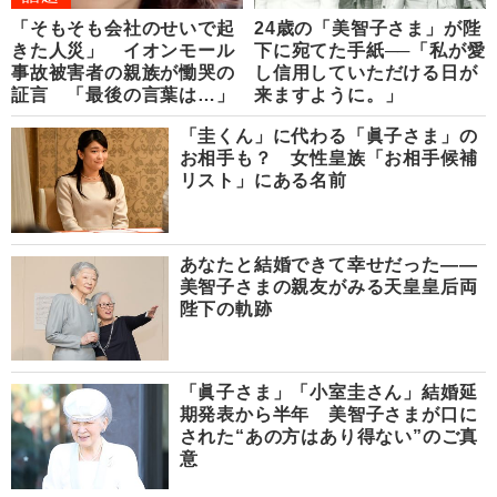
「そもそも会社のせいで起
24歳の「美智子さま」が陛
きた人災」 イオンモール
下に宛てた手紙──「私が愛
事故被害者の親族が慟哭の
し信用していただける日が
証言 「最後の言葉は…」
来ますように。」
「圭くん」に代わる「眞子さま」の
お相手も？ 女性皇族「お相手候補
リスト」にある名前
あなたと結婚できて幸せだった――
美智子さまの親友がみる天皇皇后両
陛下の軌跡
「眞子さま」「小室圭さん」結婚延
期発表から半年 美智子さまが口に
された“あの方はあり得ない”のご真
意