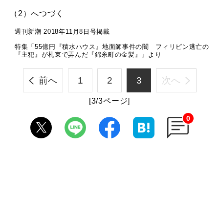
（2）へつづく
週刊新潮 2018年11月8日号掲載
特集「55億円『積水ハウス』地面師事件の闇 フィリピン逃亡の
『主犯』が札束で弄んだ『錦糸町の金髪』」より
前へ
1
2
3
次へ
[3/3ページ]
0