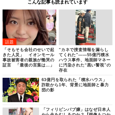
こんな記事も読まれています
話題
「そもそも会社のせいで起
“カネで捜査情報を漏らし
きた人災」 イオンモール
てくれた”――55億円積水
事故被害者の親族が慟哭の
ハウス事件、地面師マネー
証言 「最後の言葉は…」
に汚染された“黒い警視”の
存在
63億円を取られた「積水ハウス」
詐欺から1年、背景に地面師と暴力
団の影
「フィリピンパブ嬢」はなぜ日本人
から金をむしるのか？【想像もつか