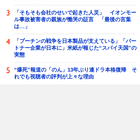
「そもそも会社のせいで起きた人災」 イオンモー
ル事故被害者の親族が慟哭の証言 「最後の言葉
は…」
「プーチンの戦争を日本製品が支えている」「パー
トナー企業が日本に」米紙が報じた“スパイ天国”の
実態
“爆死”報道の「のん」13年ぶり連ドラ本格復帰 そ
れでも視聴者の評判が上々な理由