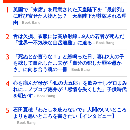
英国で「末席」を用意された天皇陛下を「最前列」
に呼び寄せた人物とは？ 天皇陛下が尊敬される理
由
Book Bang
舌は欠損、衣服には高放射線…9人の若者が死んだ
「世界一不気味な山岳遭難」に迫る
Book Bang
「死ぬとか言うな！」と怒鳴った日、妻は2人の子
を残して自死した…夫が「自分の犯した罪や愚か
さ」に向き合う魂の一冊
Book Bang
心を病んだ母が「4Lの大五郎」を飲み干しゲロまみ
れに…ノブコブ徳井が「感情を失くした」子供時代
を明かす
Book Bang
石田夏穂『わたしを庇わないで』人間のいいところ
よりも悪いところを書きたい【インタビュー】
Book Bang