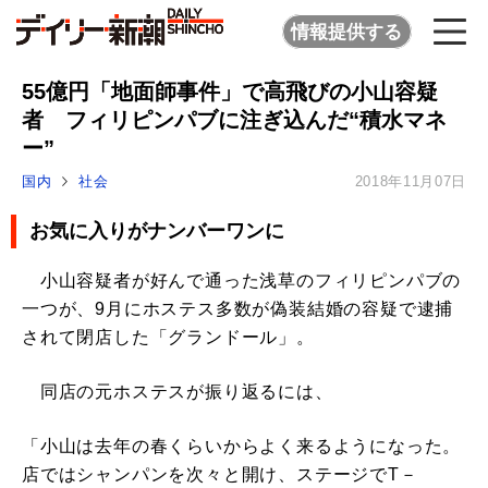
情報提供する
55億円「地面師事件」で高飛びの小山容疑
者 フィリピンパブに注ぎ込んだ“積水マネ
ー”
国内
社会
2018年11月07日
お気に入りがナンバーワンに
小山容疑者が好んで通った浅草のフィリピンパブの
一つが、9月にホステス多数が偽装結婚の容疑で逮捕
されて閉店した「グランドール」。
同店の元ホステスが振り返るには、
「小山は去年の春くらいからよく来るようになった。
店ではシャンパンを次々と開け、ステージでT－