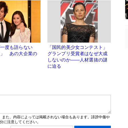
が一度も語らない
「国民的美少女コンテスト」
業」 あの大企業の
グランプリ受賞者はなぜ大成
た
しないのか――人材選抜の謎
に迫る