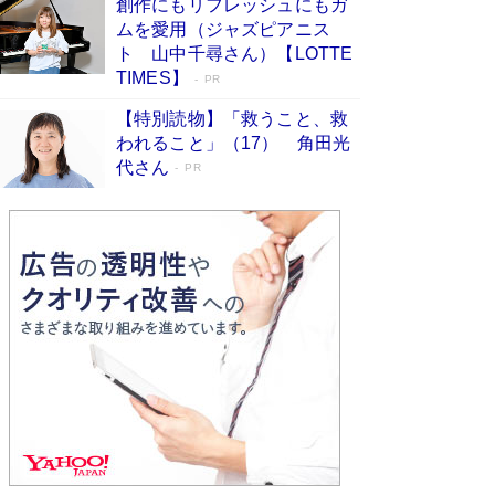
創作にもリフレッシュにもガ
Book Bang
ムを愛用（ジャズピアニス
友近氏、絶賛！ 鎌倉を舞台に、孤独を抱えた
ト 山中千尋さん）【LOTTE
人々が新たな一歩を踏み出す連作短篇集『海のほ
TIMES】
PR
とりのプラネット』試し読み
Book Bang
【特別読物】「救うこと、救
われること」（17） 角田光
代さん
PR