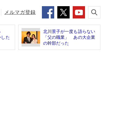
メルマガ登録
っ
北川景子が一度も語らない
かした
「父の職業」 あの大企業
の幹部だった