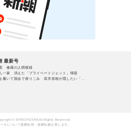
潮 最新号
震 修羅の人間模様
ん一家 消えた「プライベートジェット」帰国
を履いて国会で座りこみ 高市首相が隠したい「...
pyright © SHINCHOSHA All Rights Reserved.
データについて無断転用・無断転載を禁じます。