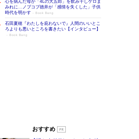
心を病んだ母が「4Lの大五郎」を飲み干しゲロま
みれに…ノブコブ徳井が「感情を失くした」子供
時代を明かす
Book Bang
石田夏穂『わたしを庇わないで』人間のいいとこ
ろよりも悪いところを書きたい【インタビュー】
Book Bang
「叱って伸びるやつは、褒めたらもっと伸
びる」俳優・高嶋政伸が家族に教わっ
た“人を育てるコツ”…芸への考え方を明か
す
Book Bang
「『火垂るの墓』は、大嘘である」原作者が抱き
続けた“自責の念”とは…「自己憐憫は描きたくな
い」監督が徹底的にこだわったこと（後編） #
戦争の記憶
Book Bang
美輪明宏 晩年の回答を集めた『ほほえんで生き
るための人生相談』がランクイン［エンターテイ
メントベストセラー］
Book Bang
「宇宙兄弟」最終46巻がベストセラー1位 宇宙
おすすめ
開発への関心を押し上げた18年の物語に幕 特装
版には「宇宙で描かれたマンガ」も収録