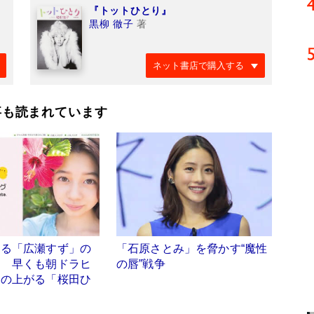
『トットひとり』
黒柳 徹子
著
ネット書店で購入する
事も読まれています
える「広瀬すず」の
「石原さとみ」を脅かす“魔性
？ 早くも朝ドラヒ
の唇”戦争
名の上がる「桜田ひ