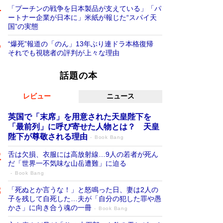
「プーチンの戦争を日本製品が支えている」「パ
ートナー企業が日本に」米紙が報じた“スパイ天
国”の実態
“爆死”報道の「のん」13年ぶり連ドラ本格復帰
それでも視聴者の評判が上々な理由
話題の本
レビュー
ニュース
英国で「末席」を用意された天皇陛下を
「最前列」に呼び寄せた人物とは？ 天皇
陛下が尊敬される理由
Book Bang
舌は欠損、衣服には高放射線…9人の若者が死ん
だ「世界一不気味な山岳遭難」に迫る
Book Bang
「死ぬとか言うな！」と怒鳴った日、妻は2人の
子を残して自死した…夫が「自分の犯した罪や愚
かさ」に向き合う魂の一冊
Book Bang