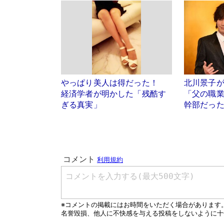
やっぱり美人は得だった！
北川景子
経済学者が明かした「残酷す
「父の職
ぎる真実」
幹部だっ