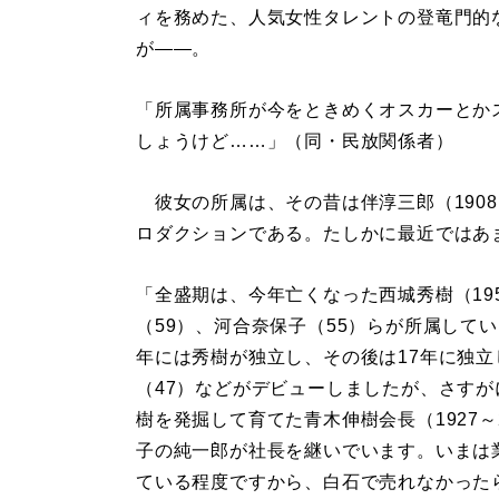
ィを務めた、人気女性タレントの登竜門的
が――。
「所属事務所が今をときめくオスカーとか
しょうけど……」（同・民放関係者）
彼女の所属は、その昔は伴淳三郎（1908
ロダクションである。たしかに最近ではあ
「全盛期は、今年亡くなった西城秀樹（195
（59）、河合奈保子（55）らが所属してい
年には秀樹が独立し、その後は17年に独立
（47）などがデビューしましたが、さす
樹を発掘して育てた青木伸樹会長（1927
子の純一郎が社長を継いでいます。いまは
ている程度ですから、白石で売れなかった