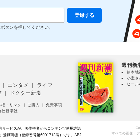
録ボタンを押してください。
週刊新
熊本地
小室さ
ヒール
｜
エンタメ
｜
ライフ
ガ
｜
ドクター新潮
作権・リンク
｜
ご購入
｜
免責事項
会社新潮社
Co
配信サービスが、著作権者からコンテンツ使用許諾
すべての画像・
録商標（登録番号第6091713号）です。ABJ