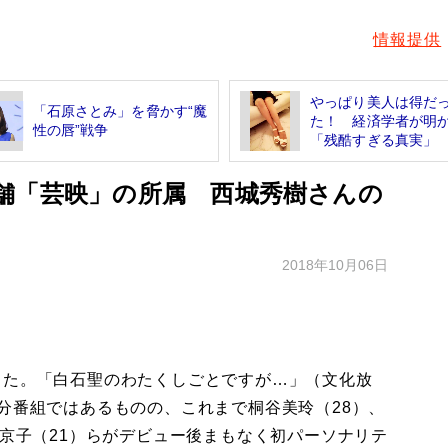
情報提供
やっぱり美人は得だ
「石原さとみ」を脅かす“魔
た！ 経済学者が明
性の唇”戦争
「残酷すぎる真実」
舗「芸映」の所属 西城秀樹さんの
2018年10月06日
た。「白石聖のわたくしごとですが…」（文化放
分番組ではあるものの、これまで桐谷美玲（28）、
根京子（21）らがデビュー後まもなく初パーソナリテ