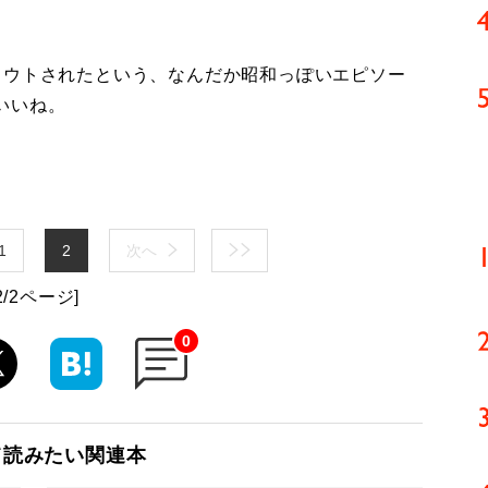
ウトされたという、なんだか昭和っぽいエピソー
いいね。
1
2
次へ
2/2ページ]
0
て読みたい関連本