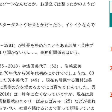
なゾーンなんだとか。お膳立ては整ったかのようだ
スターダストや研音とかだったら、イケイケなんで
～1981）が社長を務めたこともある老舗・芸映プ
まり聞かないが……。事務所関係者はいう。
5～2018）や浅田美代子（62）、岩崎宏美
た70年代から80年代初めにかけてでしょうね。83
した芳本美代子（49）、現在も所属する西村知美
がに秀樹の穴を埋めるまでには育ちませんでした。秀
～2016）は一昨年に亡くなっていますが、現在は息
業務提携のきゃりーぱみゅぱみゅ（25）などが売れ
らヤバい、社運を賭けるとまで言って頑張っていま