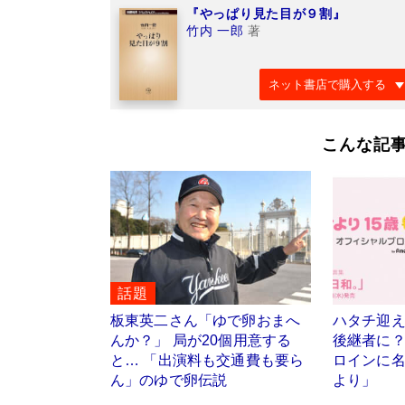
『やっぱり見た目が９割』
竹内 一郎
著
ネット書店で購入する
こんな記
話題
板東英二さん「ゆで卵おまへ
ハタチ迎
んか？」 局が20個用意する
後継者に
と… 「出演料も交通費も要ら
ロインに
ん」のゆで卵伝説
より」