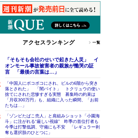
アクセスランキング
一覧
「そもそも会社のせいで起きた人災」 イ
オンモール事故被害者の親族が慟哭の証
言 「最後の言葉は…」
「中国人にボコボコにされ、ビルの6階から突き
落とされた」 「闇バイト」 トクリュウの使い
捨てにされた悲惨すぎる実態 募集時の約束は
「月収300万円」も、組織に入った瞬間、「お前
たちは…」
「ゾンビたばこ売人」と肩組みショット「小園海
斗」に注がれる“厳しい視線” 昨季の首位打者も
今季は打撃低調、守備にも不安 「レギュラー剥
奪も選択肢のひとつに」