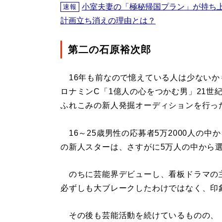
小室夫妻の「極秘帰国プラン」が持ち
速報
計画立ち消えの理由とは？
第二の石原裕次郎
16年も前なので憶えている人は少ないかも
ロナミンC「1億人の心をつかむ男」21世
ふれこみの新人発掘オーディションを行っ
16～25歳男性の応募者5万2000人の中
の新人スターは、さすがに5万人の中から
のちに芸能界デビューし、看板ドラマの
必ずしも大ブレークしたわけではなく、印
その後も芸能活動を続けているものの、