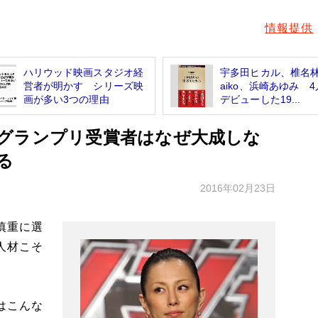
情報提供
ハリウッド映画スタジオ経
宇多田ヒカル、椎名
営者が明かす シリーズ映
aiko、浜崎あゆみ 
画が多い3つの理由
デビューした19...
グランプリ受賞者はなぜ大成しな
る
2016年02月23日
慎重に選
人材こそ
はこんな