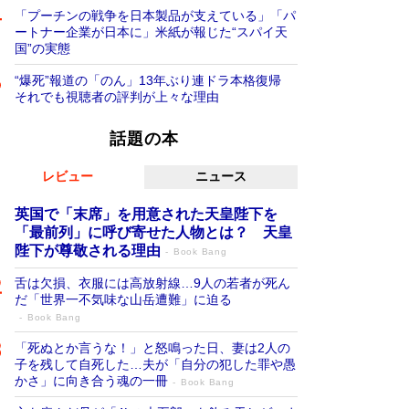
「プーチンの戦争を日本製品が支えている」「パ
ートナー企業が日本に」米紙が報じた“スパイ天
国”の実態
“爆死”報道の「のん」13年ぶり連ドラ本格復帰
それでも視聴者の評判が上々な理由
話題の本
レビュー
ニュース
英国で「末席」を用意された天皇陛下を
「最前列」に呼び寄せた人物とは？ 天皇
陛下が尊敬される理由
Book Bang
舌は欠損、衣服には高放射線…9人の若者が死ん
だ「世界一不気味な山岳遭難」に迫る
Book Bang
「死ぬとか言うな！」と怒鳴った日、妻は2人の
子を残して自死した…夫が「自分の犯した罪や愚
かさ」に向き合う魂の一冊
Book Bang