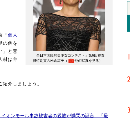
著『
個人
界の例を
い」と意
「全日本国民的美少女コンテスト」第6回審査
人材は伸
員特別賞の米倉涼子（
他の写真を見る
）
ご紹介しましょう。
 イオンモール事故被害者の親族が慟哭の証言 「最