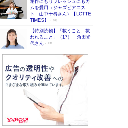
創作にもリフレッシュにもガ
Book Bang
ムを愛用（ジャズピアニス
友近氏、絶賛！ 鎌倉を舞台に、孤独を抱えた
ト 山中千尋さん）【LOTTE
人々が新たな一歩を踏み出す連作短篇集『海のほ
TIMES】
PR
とりのプラネット』試し読み
Book Bang
【特別読物】「救うこと、救
われること」（17） 角田光
代さん
PR