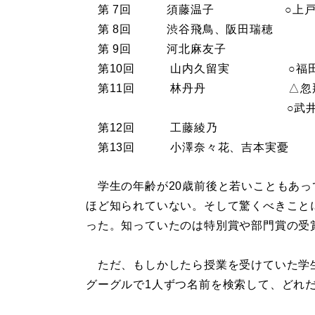
第 7回 須藤温子 ○上戸彩
第 8回 渋谷飛鳥、阪田瑞穂
第 9回 河北麻友子
第10回 山内久留実 ○福田沙
第11回 林丹丹 △忽那汐里
○武井咲（モデル部門
第12回 工藤綾乃
第13回 小澤奈々花、吉本実憂
学生の年齢が20歳前後と若いこともあっ
ほど知られていない。そして驚くべきこと
った。知っていたのは特別賞や部門賞の受
ただ、もしかしたら授業を受けていた学
グーグルで1人ずつ名前を検索して、どれ