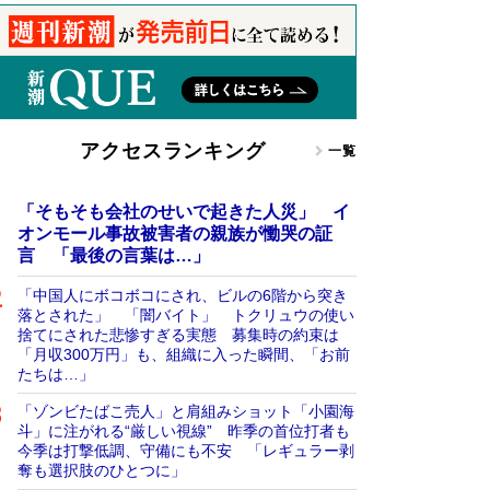
アクセスランキング
一覧
「そもそも会社のせいで起きた人災」 イ
オンモール事故被害者の親族が慟哭の証
言 「最後の言葉は…」
「中国人にボコボコにされ、ビルの6階から突き
落とされた」 「闇バイト」 トクリュウの使い
捨てにされた悲惨すぎる実態 募集時の約束は
「月収300万円」も、組織に入った瞬間、「お前
たちは…」
「ゾンビたばこ売人」と肩組みショット「小園海
斗」に注がれる“厳しい視線” 昨季の首位打者も
今季は打撃低調、守備にも不安 「レギュラー剥
奪も選択肢のひとつに」