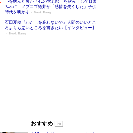
心を病んだ母が「4Lの大五郎」を飲み干しゲロま
みれに…ノブコブ徳井が「感情を失くした」子供
時代を明かす
Book Bang
石田夏穂『わたしを庇わないで』人間のいいとこ
ろよりも悪いところを書きたい【インタビュー】
Book Bang
「叱って伸びるやつは、褒めたらもっと伸
びる」俳優・高嶋政伸が家族に教わっ
た“人を育てるコツ”…芸への考え方を明か
す
Book Bang
「『火垂るの墓』は、大嘘である」原作者が抱き
続けた“自責の念”とは…「自己憐憫は描きたくな
い」監督が徹底的にこだわったこと（後編） #
戦争の記憶
Book Bang
美輪明宏 晩年の回答を集めた『ほほえんで生き
るための人生相談』がランクイン［エンターテイ
メントベストセラー］
Book Bang
「宇宙兄弟」最終46巻がベストセラー1位 宇宙
おすすめ
開発への関心を押し上げた18年の物語に幕 特装
版には「宇宙で描かれたマンガ」も収録