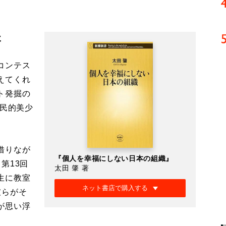
た
コンテス
えてくれ
ト発掘の
国民的美少
借りなが
『個人を幸福にしない日本の組織』
第13回
太田 肇 著
生に教室
ネット書店で購入する
彼らがそ
が思い浮