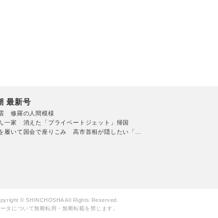
潮 最新号
震 修羅の人間模様
ん一家 消えた「プライベートジェット」帰国
を履いて国会で座りこみ 高市首相が隠したい「...
pyright © SHINCHOSHA All Rights Reserved.
データについて無断転用・無断転載を禁じます。