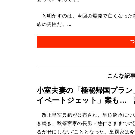
と明かすのは、今回の爆発で亡くなった雑
族の男性だ。...
つ
こんな記
小室夫妻の「極秘帰国プラン
イベートジェット」案も… 
改正皇室典範が公布され、皇位継承につ
き続き、秋篠宮家の長男・悠仁さままでの
るがせにしない”こととなった。皇嗣家は