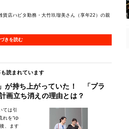
貨店ハビタ勤務・大竹玖瑠美さん（享年22）の親
づきを読む
事も読まれています
」が持ち上がっていた！ 「プラ
計画立ち消えの理由とは？
いては引
流れを“ゆ
今後、ます