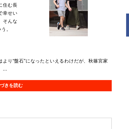
に住む長
で幸せい
。そんな
いう。
より“盤石”になったといえるわけだが、秋篠宮家
..
づきを読む