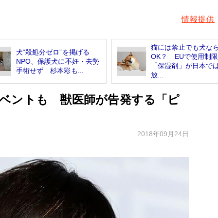
情報提供
猫には禁止でも犬な
犬“殺処分ゼロ”を掲げる
OK？ EUで使用制
NPO、保護犬に不妊・去勢
「保湿剤」が日本で
手術せず 杉本彩も...
放...
ベントも 獣医師が告発する「ピ
2018年09月24日