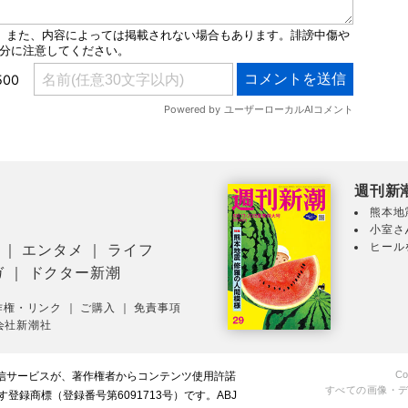
週刊新
熊本地
小室さ
ヒール
｜
エンタメ
｜
ライフ
ガ
｜
ドクター新潮
作権・リンク
｜
ご購入
｜
免責事項
会社新潮社
Co
配信サービスが、著作権者からコンテンツ使用許諾
すべての画像・
録商標（登録番号第6091713号）です。ABJ