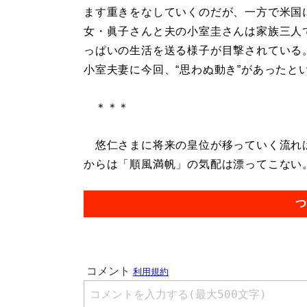
ます重きをなしていくのだが、一方で米国
女・眞子さんと夫の小室圭さんは家族三人
っぱいの生活を送る様子が目撃されている
小室夫妻に今回、“思わぬ動き”があったと
＊＊＊
悠仁さまに将来の皇位が移っていく流れは
からは「順風満帆」の気配は漂ってこない。.
つ