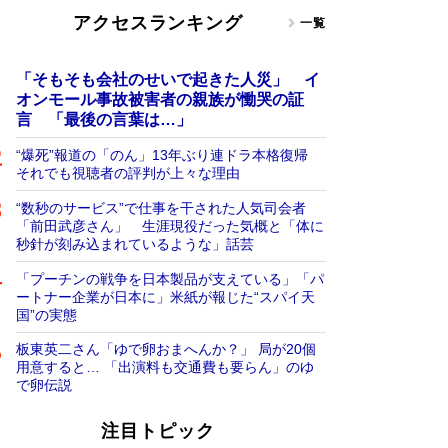
アクセスランキング
一覧
「そもそも会社のせいで起きた人災」 イ
オンモール事故被害者の親族が慟哭の証
言 「最後の言葉は…」
“爆死”報道の「のん」13年ぶり連ドラ本格復帰
それでも視聴者の評判が上々な理由
“数秒のサービス”で仕事を干された人気司会者
「前田武彦さん」 生涯現役だった気概と「体に
秒針が刻み込まれているような」話芸
「プーチンの戦争を日本製品が支えている」「パ
ートナー企業が日本に」米紙が報じた“スパイ天
国”の実態
板東英二さん「ゆで卵おまへんか？」 局が20個
用意すると… 「出演料も交通費も要らん」のゆ
で卵伝説
注目トピック