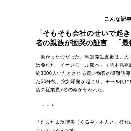
こんな記
「そもそも会社のせいで起き
者の親族が慟哭の証言 「最
助かった命だった。地震発生直後は、大
は免れた「イオンモール熊本」（熊本県嘉
約3000人いたとされる買い物客の避難誘
た50分後、突如爆発が起こり、モール内に
店の従業員7名の命が奪われた。
＊＊＊
「たまたま玖瑠美（くるみ）本人と、彼女
会っているんです」