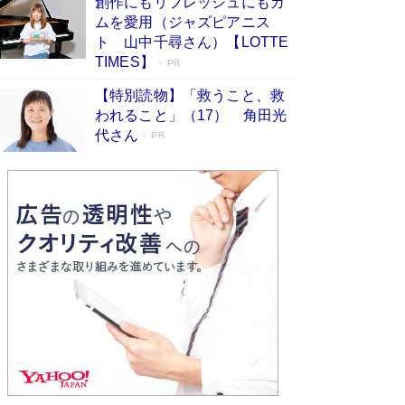
創作にもリフレッシュにもガ
物語に幕 特装版には「宇宙で描かれたマ
ムを愛用（ジャズピアニス
ンガ」も収録
Book Bang
ト 山中千尋さん）【LOTTE
美輪明宏 晩年の回答を集めた『ほほえんで生き
TIMES】
PR
るための人生相談』がランクイン［エンターテイ
メントベストセラー］
Book Bang
【特別読物】「救うこと、救
われること」（17） 角田光
「『火垂るの墓』は、大嘘である」原作者が抱き
代さん
続けた“自責の念”とは…「自己憐憫は描きたくな
PR
い」監督が徹底的にこだわったこと（後編） #
戦争の記憶
Book Bang
「叱って伸びるやつは、褒めたらもっと伸びる」
俳優・高嶋政伸が家族に教わった“人を育てるコ
ツ”…芸への考え方を明かす
Book Bang
東野圭吾、伊坂幸太郎の人気シリーズ最新作どち
らも文庫化 映画化された直木賞受賞作もランク
イン［文庫ベストセラー］
Book Bang