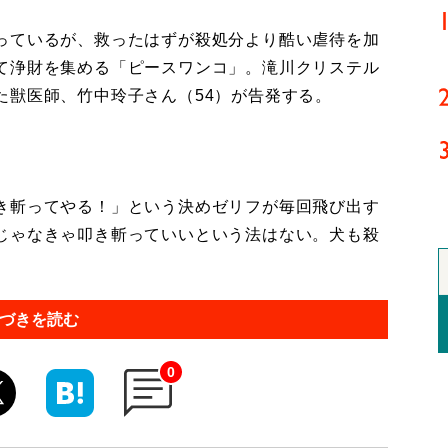
っているが、救ったはずが殺処分より酷い虐待を加
て浄財を集める「ピースワンコ」。滝川クリステル
た獣医師、竹中玲子さん（54）が告発する。
き斬ってやる！」という決めゼリフが毎回飛び出す
じゃなきゃ叩き斬っていいという法はない。犬も殺
づきを読む
0