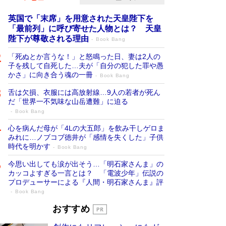
英国で「末席」を用意された天皇陛下を
「最前列」に呼び寄せた人物とは？ 天皇
陛下が尊敬される理由
Book Bang
「死ぬとか言うな！」と怒鳴った日、妻は2人の
子を残して自死した…夫が「自分の犯した罪や愚
かさ」に向き合う魂の一冊
Book Bang
舌は欠損、衣服には高放射線…9人の若者が死ん
だ「世界一不気味な山岳遭難」に迫る
Book Bang
心を病んだ母が「4Lの大五郎」を飲み干しゲロま
みれに…ノブコブ徳井が「感情を失くした」子供
時代を明かす
Book Bang
今思い出しても涙が出そう…「明石家さんま」の
カッコよすぎる一言とは？ 「電波少年」伝説の
プロデューサーによる『人間・明石家さんま』評
Book Bang
「宇宙兄弟」最終46巻がベストセラー1
おすすめ
位 宇宙開発への関心を押し上げた18年の