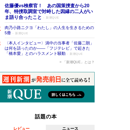
佐藤優vs検察官！ あの国策捜査から20
年、特捜取調室で対峙した因縁の二人がい
ま語り合ったこと
新潮QUE
肉乃小路ニクヨ「わたし」の人生を生きるための
5冊
新潮QUE
〈本人インタビュー〉渦中の当事者「佐藤二朗」
は何を語ったのか――「フジテレビ」で起きた
「橋本愛」とのハラスメント騒動
新潮QUE
「新潮QUE」とは？
話題の本
レビュー
ニュース