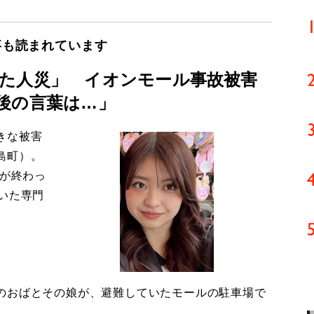
事も読まれています
た人災」 イオンモール事故被害
後の言葉は…」
きな被害
島町）。
導が終わっ
いた専門
のおばとその娘が、避難していたモールの駐車場で