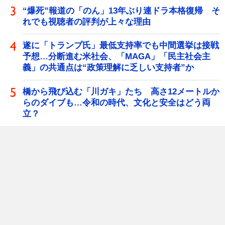
“爆死”報道の「のん」13年ぶり連ドラ本格復帰 そ
れでも視聴者の評判が上々な理由
遂に「トランプ氏」最低支持率でも中間選挙は接戦
予想…分断進む米社会、「MAGA」「民主社会主
義」の共通点は“政策理解に乏しい支持者”か
橋から飛び込む「川ガキ」たち 高さ12メートルか
らのダイブも…令和の時代、文化と安全はどう両
立？