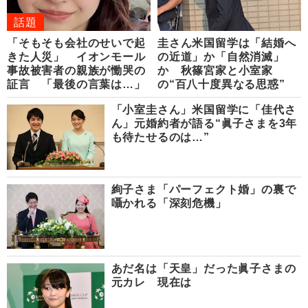
話題
「そもそも会社のせいで起
圭さん米国留学は「結婚へ
きた人災」 イオンモール
の近道」か「自然消滅」
事故被害者の親族が慟哭の
か 秋篠宮家と小室家
証言 「最後の言葉は…」
の“百八十度異なる思惑”
「小室圭さん」米国留学に「佳代さ
ん」元婚約者が語る“眞子さまを3年
も待たせるのは…”
絢子さま「パーフェクト婚」の裏で
囁かれる「深刻危機」
あだ名は「天皇」だった眞子さまの
元カレ 現在は