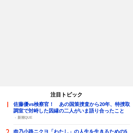
注目トピック
佐藤優vs検察官！ あの国策捜査から20年、特捜取
調室で対峙した因縁の二人がいま語り合ったこと
新潮QUE
肉乃小路ニクヨ「わたし」の人生を生きるための5