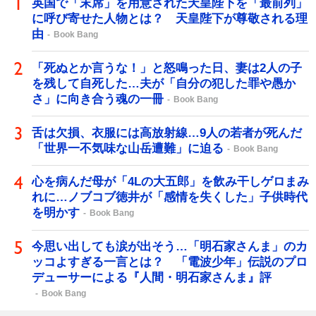
英国で「末席」を用意された天皇陛下を「最前列」
に呼び寄せた人物とは？ 天皇陛下が尊敬される理
由
Book Bang
「死ぬとか言うな！」と怒鳴った日、妻は2人の子
を残して自死した…夫が「自分の犯した罪や愚か
さ」に向き合う魂の一冊
Book Bang
舌は欠損、衣服には高放射線…9人の若者が死んだ
「世界一不気味な山岳遭難」に迫る
Book Bang
心を病んだ母が「4Lの大五郎」を飲み干しゲロまみ
れに…ノブコブ徳井が「感情を失くした」子供時代
を明かす
Book Bang
今思い出しても涙が出そう…「明石家さんま」のカ
ッコよすぎる一言とは？ 「電波少年」伝説のプロ
デューサーによる『人間・明石家さんま』評
Book Bang