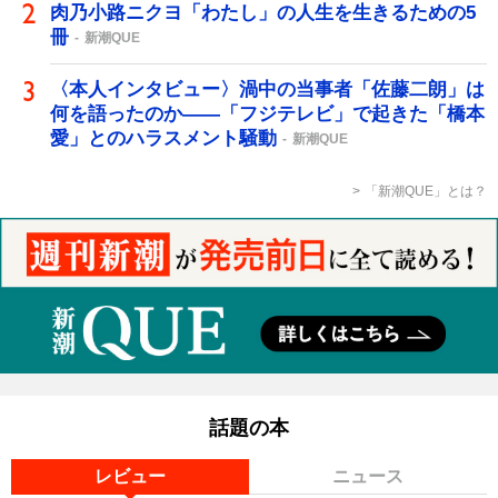
肉乃小路ニクヨ「わたし」の人生を生きるための5
冊
新潮QUE
〈本人インタビュー〉渦中の当事者「佐藤二朗」は
何を語ったのか――「フジテレビ」で起きた「橋本
愛」とのハラスメント騒動
新潮QUE
「新潮QUE」とは？
話題の本
レビュー
ニュース