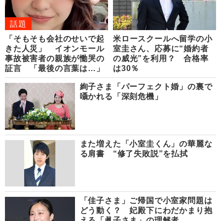
話題
「そもそも会社のせいで起
米ロースクールへ留学の小
きた人災」 イオンモール
室圭さん、応募に“婚約者
事故被害者の親族が慟哭の
の威光”を利用？ 合格率
証言 「最後の言葉は…」
は30％
絢子さま「パーフェクト婚」の裏で
囁かれる「深刻危機」
また増えた「小室圭くん」の華麗な
る肩書 “修了失敗説”を払拭
「佳子さま」ご帰国で小室家問題は
どう動く？ 妃殿下にわだかまり抱
える「眞子さま」の理解者