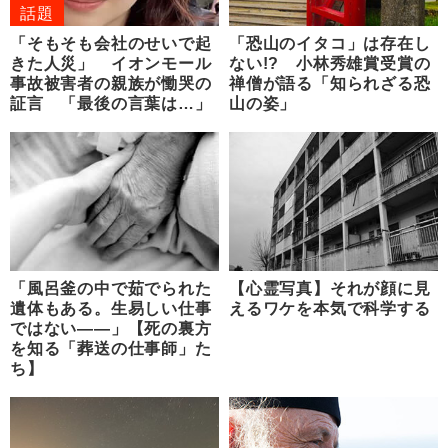
話題
「そもそも会社のせいで起
「恐山のイタコ」は存在し
きた人災」 イオンモール
ない!? 小林秀雄賞受賞の
事故被害者の親族が慟哭の
禅僧が語る「知られざる恐
証言 「最後の言葉は…」
山の姿」
「風呂釜の中で茹でられた
【心霊写真】それが顔に見
遺体もある。生易しい仕事
えるワケを本気で科学する
ではない――」【死の裏方
を知る「葬送の仕事師」た
ち】