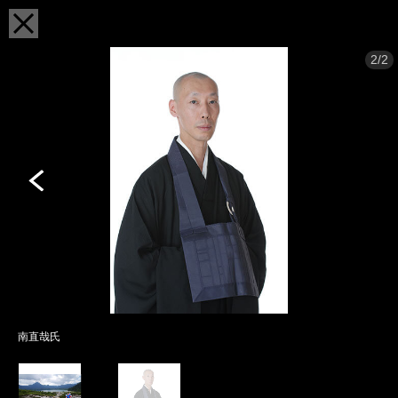
2/2
南直哉氏