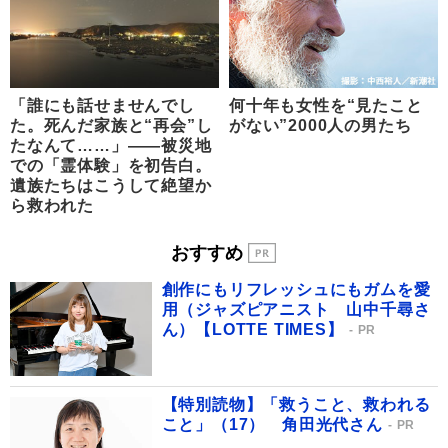
「誰にも話せませんでし
何十年も女性を“見たこと
た。死んだ家族と“再会”し
がない”2000人の男たち
たなんて……」――被災地
での「霊体験」を初告白。
遺族たちはこうして絶望か
ら救われた
おすすめ
創作にもリフレッシュにもガムを愛
用（ジャズピアニスト 山中千尋さ
ん）【LOTTE TIMES】
PR
【特別読物】「救うこと、救われる
こと」（17） 角田光代さん
PR