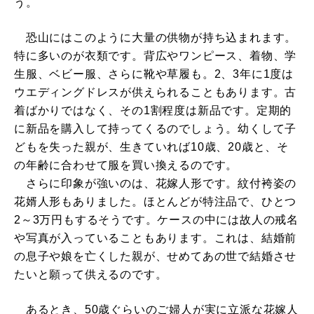
う。
恐山にはこのように大量の供物が持ち込まれます。
特に多いのが衣類です。背広やワンピース、着物、学
生服、ベビー服、さらに靴や草履も。2、3年に1度は
ウエディングドレスが供えられることもあります。古
着ばかりではなく、その1割程度は新品です。定期的
に新品を購入して持ってくるのでしょう。幼くして子
どもを失った親が、生きていれば10歳、20歳と、そ
の年齢に合わせて服を買い換えるのです。
さらに印象が強いのは、花嫁人形です。紋付袴姿の
花婿人形もありました。ほとんどが特注品で、ひとつ
2～3万円もするそうです。ケースの中には故人の戒名
や写真が入っていることもあります。これは、結婚前
の息子や娘を亡くした親が、せめてあの世で結婚させ
たいと願って供えるのです。
あるとき、50歳ぐらいのご婦人が実に立派な花嫁人