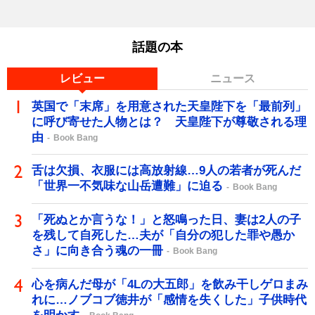
話題の本
レビュー
ニュース
英国で「末席」を用意された天皇陛下を「最前列」
に呼び寄せた人物とは？ 天皇陛下が尊敬される理
由
Book Bang
舌は欠損、衣服には高放射線…9人の若者が死んだ
「世界一不気味な山岳遭難」に迫る
Book Bang
「死ぬとか言うな！」と怒鳴った日、妻は2人の子
を残して自死した…夫が「自分の犯した罪や愚か
さ」に向き合う魂の一冊
Book Bang
心を病んだ母が「4Lの大五郎」を飲み干しゲロまみ
れに…ノブコブ徳井が「感情を失くした」子供時代