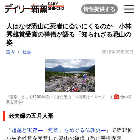
情報提供する
人はなぜ恐山に死者に会いにくるのか 小林
秀雄賞受賞の禅僧が語る「知られざる恐山の
姿」
国内
社会
2018年08月30日
「霊場」として1200年続いてきた恐山（※写真はイメージ）（
他の写
真を見る
）
老夫婦の五月人形
『
超越と実存―「無常」をめぐる仏教史―
』で第17回
小林秀雄賞を受賞した恐山の禅僧（恐山菩提寺院