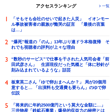
アクセスランキング
一覧
「そもそも会社のせいで起きた人災」 イオンモー
ル事故被害者の親族が慟哭の証言 「最後の言葉
は…」
“爆死”報道の「のん」13年ぶり連ドラ本格復帰 そ
れでも視聴者の評判が上々な理由
“数秒のサービス”で仕事を干された人気司会者「前
田武彦さん」 生涯現役だった気概と「体に秒針が
刻み込まれているような」話芸
板東英二さん「ゆで卵おまへんか？」 局が20個用
意すると… 「出演料も交通費も要らん」のゆで卵
伝説
「将来的に年約2500億円という莫大な金額に…」
三井物産「鉄鉱石事業」爆発的収益力の秘密とは