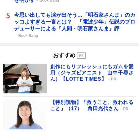
を明かす
Book Bang
今思い出しても涙が出そう…「明石家さんま」のカ
ッコよすぎる一言とは？ 「電波少年」伝説のプロ
デューサーによる『人間・明石家さんま』評
Book Bang
おすすめ
創作にもリフレッシュにもガムを愛
用（ジャズピアニスト 山中千尋さ
ん）【LOTTE TIMES】
PR
【特別読物】「救うこと、救われる
こと」（17） 角田光代さん
PR