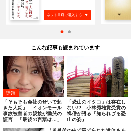
ネット書店で購入する
こんな記事も読まれています
話題
「そもそも会社のせいで起
「恐山のイタコ」は存在し
きた人災」 イオンモール
ない!? 小林秀雄賞受賞の
事故被害者の親族が慟哭の
禅僧が語る「知られざる恐
証言 「最後の言葉は…」
山の姿」
「風呂釜の中で茹でられた遺体もあ