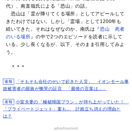
代）、南直哉氏による「恐山」の話。
恐山は「霊が降りてくる場所」としてアピールして
きたわけではない。しかし「霊場」として1200年も
続いてきた。それはなぜなのか、南氏は『
恐山 死者
のいる場所
』の中で2つのエピソードを読者に示して
いる。少し長くなるが、以下、そのまま引用してみよ
う。
＊＊＊
「そもそも会社のせいで起きた人災」 イオンモール事
速報
故被害者の親族が慟哭の証言 「最後の言葉は…」
小室夫妻の「極秘帰国プラン」が持ち上がっていた！
速報
「プライベートジェット」案も… 計画立ち消えの理由と
は？
advertisement