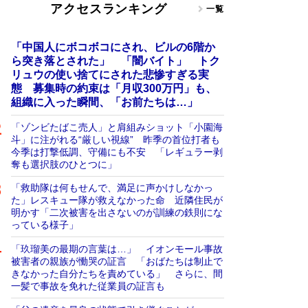
アクセスランキング
一覧
「中国人にボコボコにされ、ビルの6階か
ら突き落とされた」 「闇バイト」 トク
リュウの使い捨てにされた悲惨すぎる実
態 募集時の約束は「月収300万円」も、
組織に入った瞬間、「お前たちは…」
「ゾンビたばこ売人」と肩組みショット「小園海
斗」に注がれる“厳しい視線” 昨季の首位打者も
今季は打撃低調、守備にも不安 「レギュラー剥
奪も選択肢のひとつに」
「救助隊は何もせんで、満足に声かけしなかっ
た」レスキュー隊が救えなかった命 近隣住民が
明かす「二次被害を出さないのが訓練の鉄則にな
っている様子」
「玖瑠美の最期の言葉は…」 イオンモール事故
被害者の親族が慟哭の証言 「おばたちは制止で
きなかった自分たちを責めている」 さらに、間
一髪で事故を免れた従業員の証言も