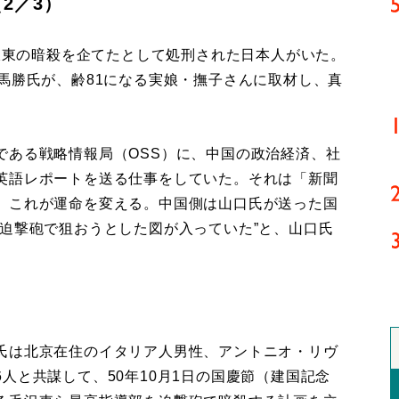
2／3）
沢東の暗殺を企てたとして処刑された日本人がいた。
馬勝氏が、齢81になる実娘・撫子さんに取材し、真
ある戦略情報局（OSS）に、中国の政治経済、社
英語レポートを送る仕事をしていた。それは「新聞
、これが運命を変える。中国側は山口氏が送った国
迫撃砲で狙おうとした図が入っていた”と、山口氏
。
氏は北京在住のイタリア人男性、アントニオ・リヴ
人と共謀して、50年10月1日の国慶節（建国記念