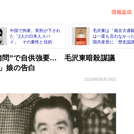
情報提供
中国で拘束、実刑が下され
毛沢東は「南京大虐
た「2人の日本人スパ
は一度も言わなかっ
イ」 その素性と目的
国共産党に「歴史認識.
拷問”で自供強要… 毛沢東暗殺謀議
」娘の告白
2018年08月19日