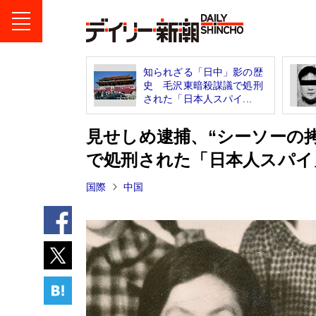
知られざる「日中」影の歴
史 毛沢東暗殺謀議で処刑
された「日本人スパイ...
見せしめ逮捕、“シーソーの
で処刑された「日本人スパイ
国際
中国