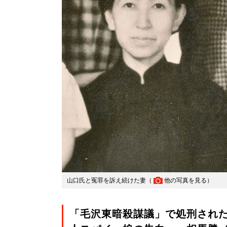
山口氏と冤罪を訴え続けた妻（
他の写真を見る
）
「毛沢東暗殺謀議」で処刑され