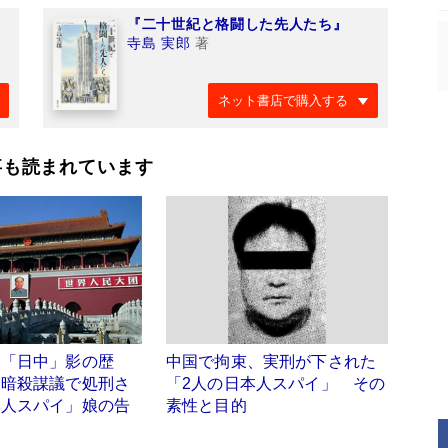
『二十世紀と格闘した先人たち』
寺島 実郎
著
ネット書店で購入する
事も読まれています
る「日中」影の歴
中国で拘束、実刑が下された
東暗殺謀議で処刑さ
「2人の日本人スパイ」 その
本人スパイ」娘の告
素性と目的