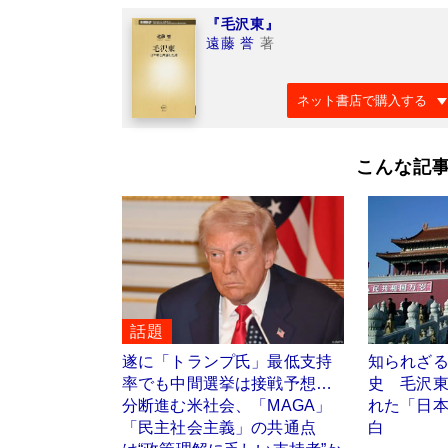
『毛沢東』
遠藤 誉
著
ネット書店で購入する
こんな記
話題
遂に「トランプ氏」最低支持
知られざ
率でも中間選挙は接戦予想…
史 毛沢
分断進む米社会、「MAGA」
れた「日
「民主社会主義」の共通点
白