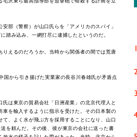
る毛沢東ら最高指導部を迫撃砲で暗殺する計画を立
公安部（警察）が山口氏らを「アメリカのスパイ」
どに踏み込み、一網打尽に逮捕したというのだ。
ありえるのだろうか。当時から関係者の間では荒唐
中国から引き揚げた実業家の長谷川春雄氏が矛盾点
口氏は東京の貿易会社「日洲産業」の北京代理人と
防車を輸入するように指示を受けた。その日本製の
せて、よく水が飛ぶ方を採用することになり、山口
搬送を頼んだ。その後、彼が東京の会社に送った書
く放水の様子を記した図があった。当時、北京から