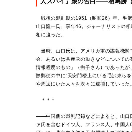
人スパイ」娘の告白――相馬勝（
戦後の混乱期の1951（昭和26）年、毛
山口隆一氏、享年46。ジャーナリストの相
相に迫った。
当時、山口氏は、アメリカ軍の諜報機関で
会、あるいは共産党の動きなどについての
情報程度のもの」（撫子さん）であったが
際郵便の中に“天安門楼上にいる毛沢東らを
や周辺にいた人々を次々に逮捕していった
＊＊＊
――中国側の裁判記録などによると、山口
ァ氏を含むドイツ人、フランス人、中国人6