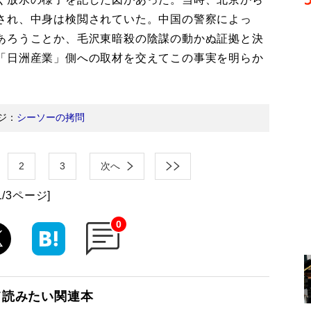
され、中身は検閲されていた。中国の警察によっ
あろうことか、毛沢東暗殺の陰謀の動かぬ証拠と決
「日洲産業」側への取材を交えてこの事実を明らか
ジ：
シーソーの拷問
2
3
次へ
1/3ページ]
0
て読みたい関連本