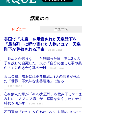
話題の本
レビュー
ニュース
英国で「末席」を用意された天皇陛下を
「最前列」に呼び寄せた人物とは？ 天皇
陛下が尊敬される理由
Book Bang
「死ぬとか言うな！」と怒鳴った日、妻は2人の
子を残して自死した…夫が「自分の犯した罪や愚
かさ」に向き合う魂の一冊
Book Bang
舌は欠損、衣服には高放射線…9人の若者が死ん
だ「世界一不気味な山岳遭難」に迫る
Book Bang
心を病んだ母が「4Lの大五郎」を飲み干しゲロま
みれに…ノブコブ徳井が「感情を失くした」子供
時代を明かす
Book Bang
石田夏穂『わたしを庇わないで』人間のいいとこ