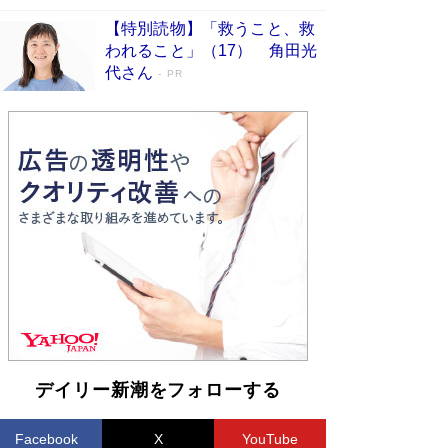
【特別読物】「救うこと、救
われること」（17） 角田光
代さん
PR
デイリー新潮をフォローする
Facebook
X
YouTube