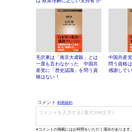
は“政策理解に乏しい支持者”か
毛沢東は「南京大虐殺」とは
中国共産
一度も言わなかった 中国共
問う資格
産党に「歴史認識」を問う資
感謝して
格はない！