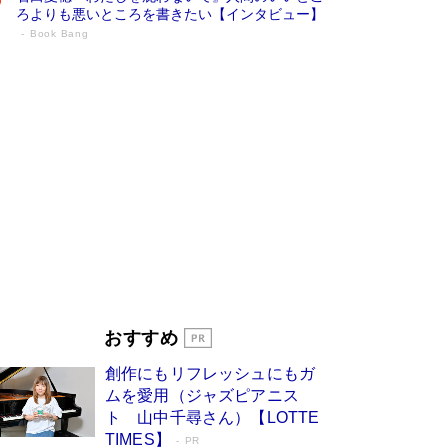
ろよりも悪いところを書きたい【インタビュー】
Book Bang
73歳でも働くしかない 「老後レス時代」
に交通誘導員の独白が話題
Book Bang
「なんで？ そんな馬鹿な……」90歳になった作
家・阿刀田高さんが、ひとり暮らしの生活を明か
す
Book Bang
追悼・東野圭吾さん 週間ベストセラーランキン
グに『容疑者Xの献身』『白夜行』など代表作が
並ぶ［文庫ベストセラー］
Book Bang
和田秀樹の70代、80代向け新書がベスト3を独
占 上半期1位にも選出［新書ベストセラー］
Book Bang
「『火垂るの墓』は、大嘘である」原作者が抱き
おすすめ
続けた“自責の念”とは…「自己憐憫は描きたくな
い」監督が徹底的にこだわったこと（後編） #
創作にもリフレッシュにもガ
戦争の記憶
Book Bang
ムを愛用（ジャズピアニス
ト 山中千尋さん）【LOTTE
TIMES】
PR