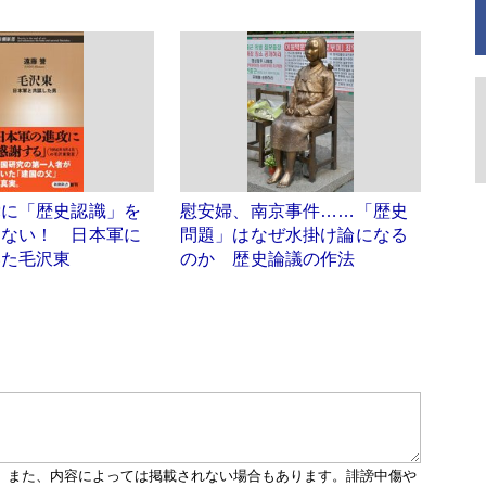
党に「歴史認識」を
慰安婦、南京事件……「歴史
はない！ 日本軍に
問題」はなぜ水掛け論になる
いた毛沢東
のか 歴史論議の作法