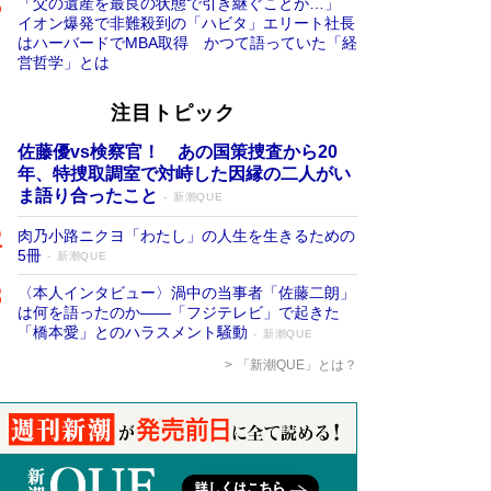
「父の遺産を最良の状態で引き継ぐことが…」
イオン爆発で非難殺到の「ハビタ」エリート社長
はハーバードでMBA取得 かつて語っていた「経
営哲学」とは
注目トピック
佐藤優vs検察官！ あの国策捜査から20
年、特捜取調室で対峙した因縁の二人がい
ま語り合ったこと
新潮QUE
肉乃小路ニクヨ「わたし」の人生を生きるための
5冊
新潮QUE
〈本人インタビュー〉渦中の当事者「佐藤二朗」
は何を語ったのか――「フジテレビ」で起きた
「橋本愛」とのハラスメント騒動
新潮QUE
「新潮QUE」とは？