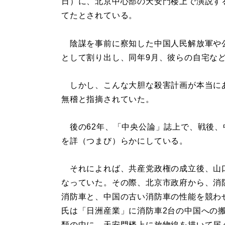
日）に、北京中心部の天安門楼上で演説す
てたとされている。
陰謀を事前に察知した中国人民解放軍や
として割り出し、同年9月、彼らの自宅な
しかし、こんな大胆な殺害計画が本当に
無稽と指摘されていた。
後の62年、「中央公論」誌上で、戦後、
を詳（つまび）らかにしている。
それによれば、共産党政権の成立後、山
なっていた。その際、北京市政府から、消
消防車と、中国の古い消防車の性能を競わ
氏は「日洲産業」に消防車2台の中国への
類の中に、天安門楼上に放物線を描いて届