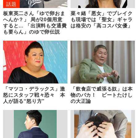
話題
板東英二さん「ゆで卵おま
菜々緒「悪女」でブレイク
へんか？」 局が20個用意
も現場では「聖女」ギャラ
すると… 「出演料も交通費
は格安の「高コスパ女優」
も要らん」のゆで卵伝説
「マツコ・デラックス」激
「飲食店で威張る奴」は本
怒にスタッフ戦々恐々 本
物のバカ！ ビートたけし
人が語る“怒り方”
の大正論