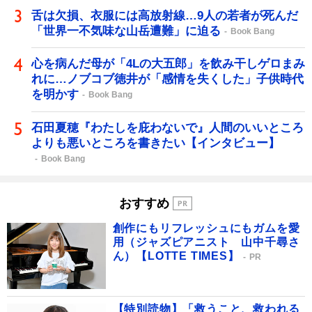
舌は欠損、衣服には高放射線…9人の若者が死んだ
「世界一不気味な山岳遭難」に迫る
Book Bang
心を病んだ母が「4Lの大五郎」を飲み干しゲロまみ
れに…ノブコブ徳井が「感情を失くした」子供時代
を明かす
Book Bang
石田夏穂『わたしを庇わないで』人間のいいところ
よりも悪いところを書きたい【インタビュー】
Book Bang
おすすめ
創作にもリフレッシュにもガムを愛
用（ジャズピアニスト 山中千尋さ
ん）【LOTTE TIMES】
PR
【特別読物】「救うこと、救われる