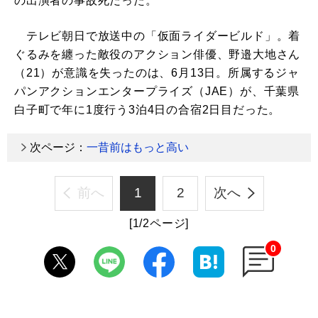
の出演者の事故死だった。
テレビ朝日で放送中の「仮面ライダービルド」。着
ぐるみを纏った敵役のアクション俳優、野邉大地さん
（21）が意識を失ったのは、6月13日。所属するジャ
パンアクションエンタープライズ（JAE）が、千葉県
白子町で年に1度行う3泊4日の合宿2日目だった。
次ページ：
一昔前はもっと高い
前へ
1
2
次へ
[1/2ページ]
0