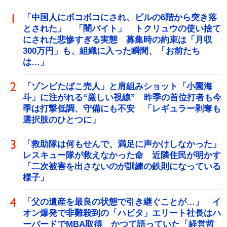
「中国人にボコボコにされ、ビルの6階から突き落
とされた」 「闇バイト」 トクリュウの使い捨て
にされた悲惨すぎる実態 募集時の約束は「月収
300万円」も、組織に入った瞬間、「お前たち
は…」
「ゾンビたばこ売人」と肩組みショット「小園海
斗」に注がれる“厳しい視線” 昨季の首位打者も今
季は打撃低調、守備にも不安 「レギュラー剥奪も
選択肢のひとつに」
「救助隊は何もせんで、満足に声かけしなかった」
レスキュー隊が救えなかった命 近隣住民が明かす
「二次被害を出さないのが訓練の鉄則になっている
様子」
「父の遺産を最良の状態で引き継ぐことが…」 イ
オン爆発で非難殺到の「ハビタ」エリート社長はハ
ーバードでMBA取得 かつて語っていた「経営哲