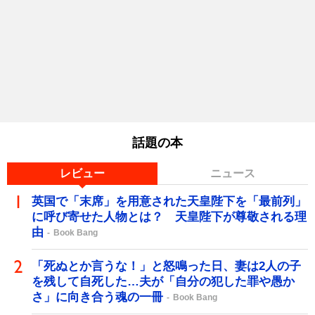
話題の本
レビュー
ニュース
英国で「末席」を用意された天皇陛下を「最前列」
に呼び寄せた人物とは？ 天皇陛下が尊敬される理
由
Book Bang
「死ぬとか言うな！」と怒鳴った日、妻は2人の子
を残して自死した…夫が「自分の犯した罪や愚か
さ」に向き合う魂の一冊
Book Bang