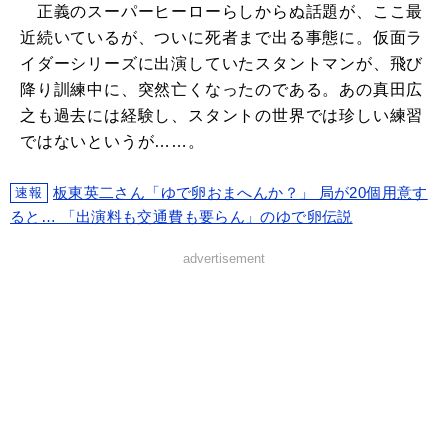
正義のスーパーヒーローらしからぬ話題が、ここ最
近続いているが、ついに死者まで出る事態に。仮面ラ
イダーシリーズに出演していたスタントマンが、飛び
降り訓練中に、突然亡くなったのである。あの真田広
之も過去には経験し、スタントの世界では珍しい練習
ではないというが……。
板東英二さん「ゆで卵おまへんか？」 局が20個用意す
速報
ると… 「出演料も交通費も要らん」のゆで卵伝説
advertisement