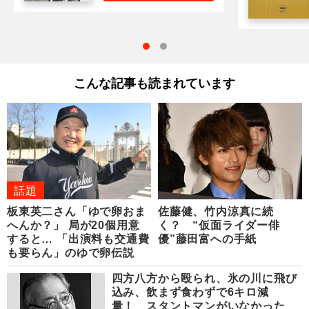
こんな記事も読まれています
話題
板東英二さん「ゆで卵おま
佐藤健、竹内涼真に続
へんか？」 局が20個用意
く？ “仮面ライダー俳
すると… 「出演料も交通費
優”藤田富への手紙
も要らん」のゆで卵伝説
四方八方から殴られ、氷の川に飛び
込み、飲まず食わずで6キロ減
量！ スタントマンがいなかった