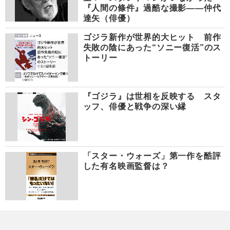
『人間の條件』過酷な撮影――仲代
達矢（俳優）
ゴジラ新作が世界的大ヒット 前作
失敗の陰にあった“ソニー復活”のス
トーリー
『ゴジラ』は世相を反映する スタ
ッフ、俳優と戦争の深い縁
「スター・ウォーズ」第一作を酷評
した有名映画監督は？