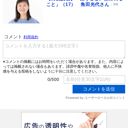
こと」（17） 角田光代さん
PR