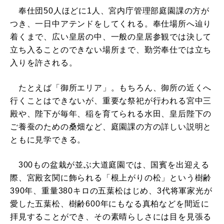
奉仕団50人ほどに1人、宮内庁管理部庭園課の方が
つき、一日中アテンドをしてくれる。奉仕場所へ辿り
着くまで、広い皇居の中、一般の皇居参観では決して
立ち入ることのできない場所まで、勤労奉仕では立ち
入りを許される。
たとえば「御所エリア」。もちろん、御所の近くへ
行くことはできないが、重要な祭祀が行われる宮中三
殿や、陛下が毎年、稲を育てられる水田、皇后陛下の
ご養蚕のための桑畑など、庭園課の方の詳しい説明と
ともに見学できる。
300もの盆栽が並ぶ大道庭園では、国賓を出迎える
際、宮殿玄関に飾られる「根上がりの松」という樹齢
390年、重量380キロの五葉松はじめ、3代将軍家光が
愛した五葉松、樹齢600年にもなる真柏などを間近に
拝見することができ、その素晴らしさには目を見張る