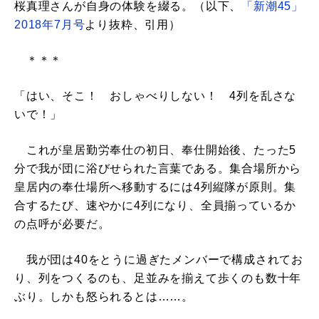
桜真理さんが自身の体験を綴る。（以下、
「新潮45」
2018年7月号
より抜粋、引用）
＊＊＊
「はい、そこ！ おしゃべりしない！ 4列を乱さな
いで！」
これが皇居勤労奉仕の初日、奉仕開始後、たった5
分で我が団に浴びせられた言葉である。集合場所から
皇居内の奉仕場所へ移動するには4列縦隊が原則。集
合するたび、速やかに4列になり、全員揃っているか
の点呼が必要だ。
我が団は40をとうに過ぎたメンバーで構成されてお
り、列をつくるのも、足並みを揃えて歩くのも数十年
ぶり。しかも怒られるとは……。