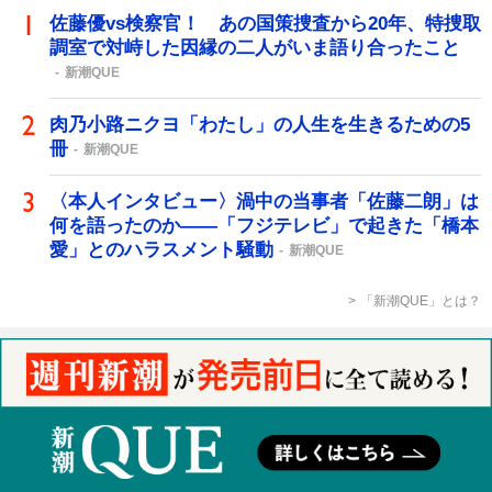
佐藤優vs検察官！ あの国策捜査から20年、特捜取
調室で対峙した因縁の二人がいま語り合ったこと
新潮QUE
肉乃小路ニクヨ「わたし」の人生を生きるための5
冊
新潮QUE
〈本人インタビュー〉渦中の当事者「佐藤二朗」は
何を語ったのか――「フジテレビ」で起きた「橋本
愛」とのハラスメント騒動
新潮QUE
「新潮QUE」とは？