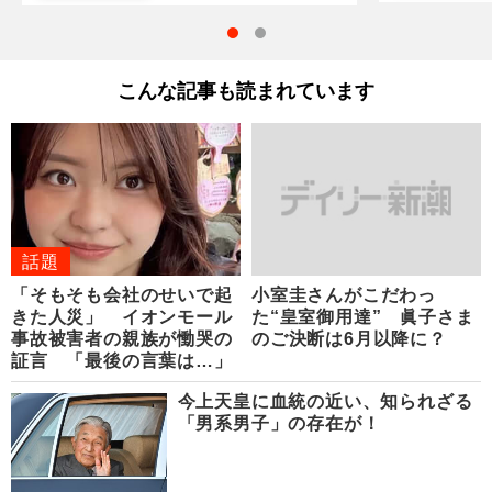
こんな記事も読まれています
話題
「そもそも会社のせいで起
小室圭さんがこだわっ
きた人災」 イオンモール
た“皇室御用達” 眞子さま
事故被害者の親族が慟哭の
のご決断は6月以降に？
証言 「最後の言葉は…」
今上天皇に血統の近い、知られざる
「男系男子」の存在が！