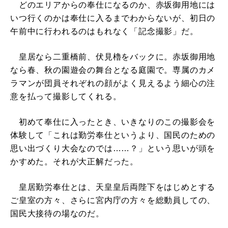
どのエリアからの奉仕になるのか、赤坂御用地には
いつ行くのかは奉仕に入るまでわからないが、初日の
午前中に行われるのはもれなく「記念撮影」だ。
皇居なら二重橋前、伏見櫓をバックに。赤坂御用地
なら春、秋の園遊会の舞台となる庭園で。専属のカメ
ラマンが団員それぞれの顔がよく見えるよう細心の注
意を払って撮影してくれる。
初めて奉仕に入ったとき、いきなりのこの撮影会を
体験して「これは勤労奉仕というより、国民のための
思い出づくり大会なのでは……？」という思いが頭を
かすめた。それが大正解だった。
皇居勤労奉仕とは、天皇皇后両陛下をはじめとする
ご皇室の方々、さらに宮内庁の方々を総動員しての、
国民大接待の場なのだ。