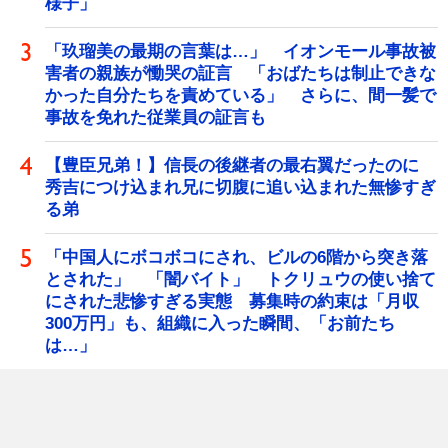
様子」
「玖瑠美の最期の言葉は…」 イオンモール事故被
害者の親族が慟哭の証言 「おばたちは制止できな
かった自分たちを責めている」 さらに、間一髪で
事故を免れた従業員の証言も
【豊臣兄弟！】信長の後継者の最右翼だったのに
秀吉につけ込まれ兄に切腹に追い込まれた無惨すぎ
る弟
「中国人にボコボコにされ、ビルの6階から突き落
とされた」 「闇バイト」 トクリュウの使い捨て
にされた悲惨すぎる実態 募集時の約束は「月収
300万円」も、組織に入った瞬間、「お前たち
は…」