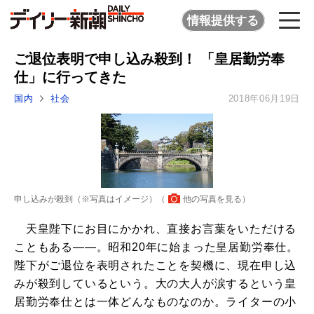
情報提供する
ご退位表明で申し込み殺到！ 「皇居勤労奉
仕」に行ってきた
国内
社会
2018年06月19日
申し込みが殺到（※写真はイメージ）（
他の写真を見る
）
天皇陛下にお目にかかれ、直接お言葉をいただける
こともある――。昭和20年に始まった皇居勤労奉仕。
陛下がご退位を表明されたことを契機に、現在申し込
みが殺到しているという。大の大人が涙するという皇
居勤労奉仕とは一体どんなものなのか。ライターの小