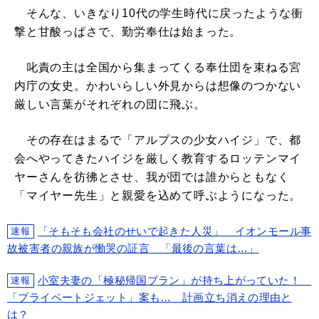
そんな、いきなり10代の学生時代に戻ったような衝
撃と甘酸っぱさで、勤労奉仕は始まった。
叱責の主は全国から集まってくる奉仕団を束ねる宮
内庁の女史。かわいらしい外見からは想像のつかない
厳しい言葉がそれぞれの団に飛ぶ。
その存在はまるで「アルプスの少女ハイジ」で、都
会へやってきたハイジを厳しく教育するロッテンマイ
ヤーさんを彷彿とさせ、我が団では誰からともなく
「マイヤー先生」と親愛を込めて呼ぶようになった。
「そもそも会社のせいで起きた人災」 イオンモール事
速報
故被害者の親族が慟哭の証言 「最後の言葉は…」
小室夫妻の「極秘帰国プラン」が持ち上がっていた！
速報
「プライベートジェット」案も… 計画立ち消えの理由と
は？