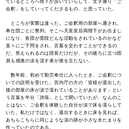
ているところへ陛下が歩いていらして、文字通り「ご
会釈」をしていってくださるもの、と思っていた。
ところが実際は違った。ご会釈用の部屋へ通され、
奉仕団ごとに整列。そこへ天皇皇后両陛下がお出まし
になり、各団が普段どんな活動をされているのかなど
直々にご下問をされ、言葉を交わすことができるの
だ。答えられるのは団長だけだが、その後ろに立つ団
員も感激の涙を流す者が後を立たない。
数年前、初めて勤労奉仕に入ったとき、ご会釈につ
いての説明を受けた。宮内庁の方の「皆様が退出した
後の部屋の床が涙で濡れていることがあります」とい
う言葉を半分「誇張」として聞いていたが、なんのこ
とはない、ご会釈を体験した自分が涙で床を濡らして
いた。私だけではなく、退出するときに床を見れば、
あちらこちらに同じような涙の跡が小さな水たまりを
作っていたのである。