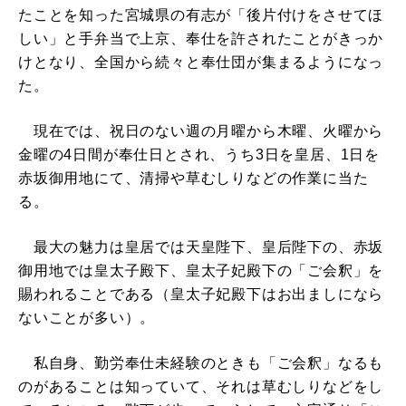
たことを知った宮城県の有志が「後片付けをさせてほ
しい」と手弁当で上京、奉仕を許されたことがきっか
けとなり、全国から続々と奉仕団が集まるようになっ
た。
現在では、祝日のない週の月曜から木曜、火曜から
金曜の4日間が奉仕日とされ、うち3日を皇居、1日を
赤坂御用地にて、清掃や草むしりなどの作業に当た
る。
最大の魅力は皇居では天皇陛下、皇后陛下の、赤坂
御用地では皇太子殿下、皇太子妃殿下の「ご会釈」を
賜われることである（皇太子妃殿下はお出ましになら
ないことが多い）。
私自身、勤労奉仕未経験のときも「ご会釈」なるも
のがあることは知っていて、それは草むしりなどをし