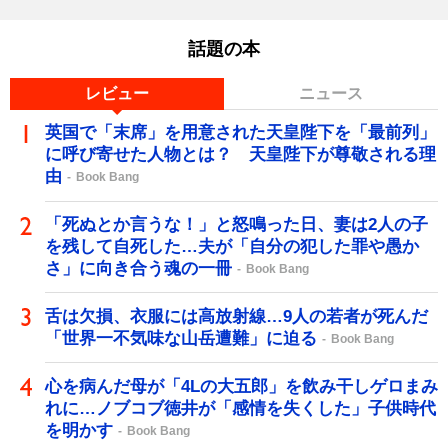
話題の本
レビュー
ニュース
英国で「末席」を用意された天皇陛下を「最前列」
に呼び寄せた人物とは？ 天皇陛下が尊敬される理
由
Book Bang
「死ぬとか言うな！」と怒鳴った日、妻は2人の子
を残して自死した…夫が「自分の犯した罪や愚か
さ」に向き合う魂の一冊
Book Bang
舌は欠損、衣服には高放射線…9人の若者が死んだ
「世界一不気味な山岳遭難」に迫る
Book Bang
心を病んだ母が「4Lの大五郎」を飲み干しゲロまみ
れに…ノブコブ徳井が「感情を失くした」子供時代
を明かす
Book Bang