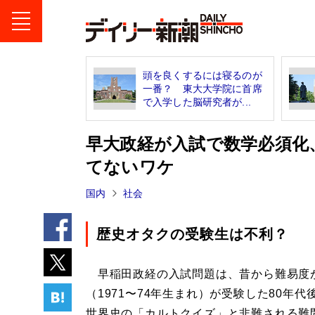
頭を良くするには寝るのが
一番？ 東大大学院に首席
で入学した脳研究者が...
早大政経が入試で数学必須化
てないワケ
国内
社会
歴史オタクの受験生は不利？
早稲田政経の入試問題は、昔から難易度
（1971〜74年生まれ）が受験した80年
世界史の「カルトクイズ」と非難される難問