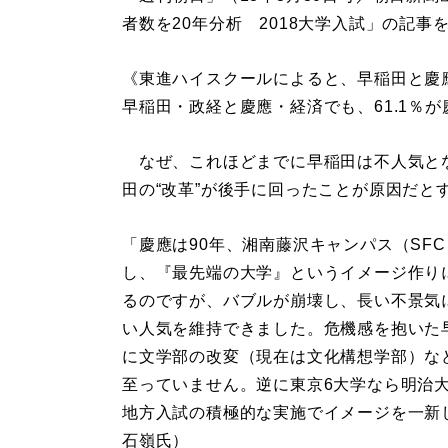
者数を20年分析 2018大学入試」の記
《東進ハイスクールによると、早稲田と慶應
早稲田・政経と慶應・経済でも、61.1％
なぜ、これほどまでに早稲田は不人気とな
田の“改革”が後手に回ったことが原因だと
「慶應は90年、湘南藤沢キャンパス（SF
し、『最先端の大学』というイメージ作り
るのですが、バブルが崩壊し、長い不景気
い人気を維持できました。危機感を抱いた早
に文学部の改変（現在は文化構想学部）な
至っていません。逆に東京6大学なら明治
地方入試の積極的な実施でイメージを一新
石嶺氏）