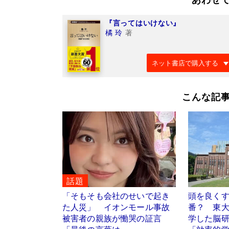
『言ってはいけない』
橘 玲
著
ネット書店で購入する
こんな記
話題
「そもそも会社のせいで起き
頭を良く
た人災」 イオンモール事故
番？ 東
被害者の親族が慟哭の証言
学した脳