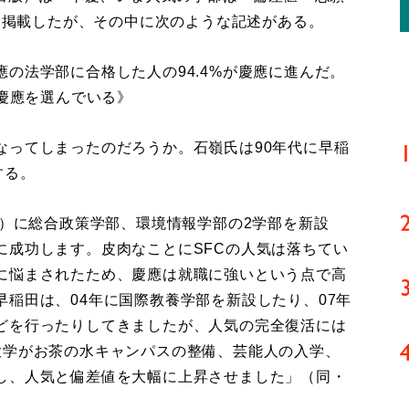
事を掲載したが、その中に次のような記述がある。
の法学部に合格した人の94.4%が慶應に進んだ。
が慶應を選んでいる》
ってしまったのだろうか。石嶺氏は90年代に早稲
する。
C）に総合政策学部、環境情報学部の2学部を新設
に成功します。皮肉なことにSFCの人気は落ちてい
に悩まされたため、慶應は就職に強いという点で高
稲田は、04年に国際教養学部を新設したり、07年
どを行ったりしてきましたが、人気の完全復活には
大学がお茶の水キャンパスの整備、芸能人の入学、
し、人気と偏差値を大幅に上昇させました」（同・