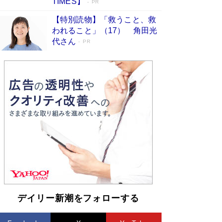
TIMES】
PR
【特別読物】「救うこと、救
われること」（17） 角田光
代さん
PR
デイリー新潮をフォローする