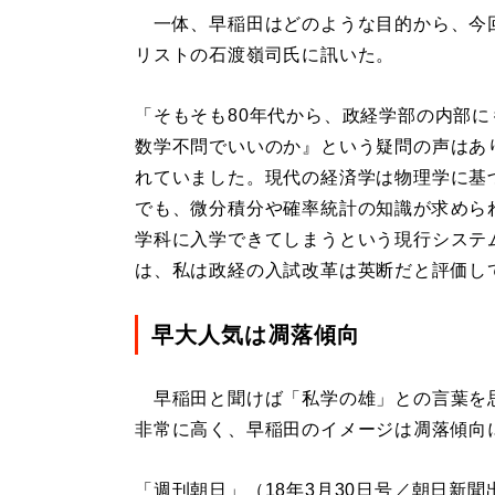
一体、早稲田はどのような目的から、今
リストの石渡嶺司氏に訊いた。
「そもそも80年代から、政経学部の内部
数学不問でいいのか』という疑問の声はあ
れていました。現代の経済学は物理学に基
でも、微分積分や確率統計の知識が求めら
学科に入学できてしまうという現行システ
は、私は政経の入試改革は英断だと評価し
早大人気は凋落傾向
早稲田と聞けば「私学の雄」との言葉を
非常に高く、早稲田のイメージは凋落傾向
「週刊朝日」（18年3月30日号／朝日新