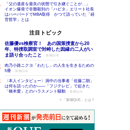
「父の遺産を最良の状態で引き継ぐことが…」
イオン爆発で非難殺到の「ハビタ」エリート社長
はハーバードでMBA取得 かつて語っていた「経
営哲学」とは
注目トピック
佐藤優vs検察官！ あの国策捜査から20
年、特捜取調室で対峙した因縁の二人がい
ま語り合ったこと
新潮QUE
肉乃小路ニクヨ「わたし」の人生を生きるための
5冊
新潮QUE
〈本人インタビュー〉渦中の当事者「佐藤二朗」
は何を語ったのか――「フジテレビ」で起きた
「橋本愛」とのハラスメント騒動
新潮QUE
「新潮QUE」とは？