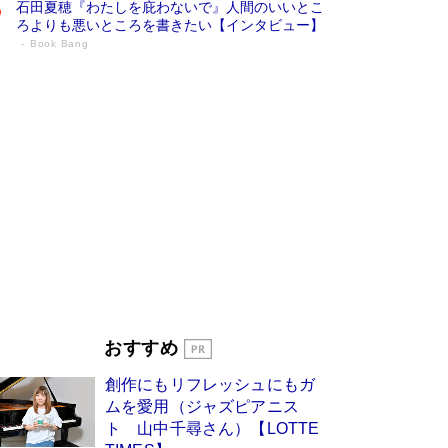
石田夏穂『わたしを庇わないで』人間のいいとこ
ろよりも悪いところを書きたい【インタビュー】
Book Bang
73歳でも働くしかない 「老後レス時代」
に交通誘導員の独白が話題
Book Bang
「なんで？ そんな馬鹿な……」90歳になった作
家・阿刀田高さんが、ひとり暮らしの生活を明か
す
Book Bang
追悼・東野圭吾さん 週間ベストセラーランキン
グに『容疑者Xの献身』『白夜行』など代表作が
並ぶ［文庫ベストセラー］
Book Bang
和田秀樹の70代、80代向け新書がベスト3を独
占 上半期1位にも選出［新書ベストセラー］
Book Bang
「『火垂るの墓』は、大嘘である」原作者が抱き
おすすめ
続けた“自責の念”とは…「自己憐憫は描きたくな
い」監督が徹底的にこだわったこと（後編） #
創作にもリフレッシュにもガ
戦争の記憶
Book Bang
ムを愛用（ジャズピアニス
ト 山中千尋さん）【LOTTE