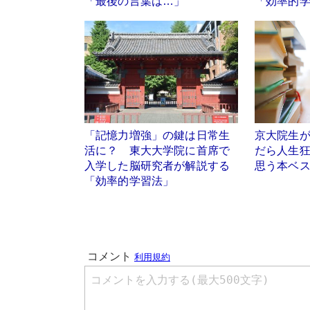
「最後の言葉は…」
「効率的
「記憶力増強」の鍵は日常生
京大院生
活に？ 東大大学院に首席で
だら人生
入学した脳研究者が解説する
思う本ベス
「効率的学習法」