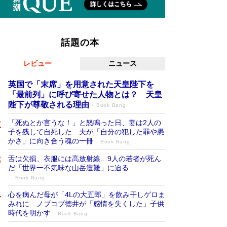
話題の本
レビュー
ニュース
英国で「末席」を用意された天皇陛下を
「最前列」に呼び寄せた人物とは？ 天皇
陛下が尊敬される理由
Book Bang
「死ぬとか言うな！」と怒鳴った日、妻は2人の
子を残して自死した…夫が「自分の犯した罪や愚
かさ」に向き合う魂の一冊
Book Bang
舌は欠損、衣服には高放射線…9人の若者が死ん
だ「世界一不気味な山岳遭難」に迫る
Book Bang
心を病んだ母が「4Lの大五郎」を飲み干しゲロま
みれに…ノブコブ徳井が「感情を失くした」子供
時代を明かす
Book Bang