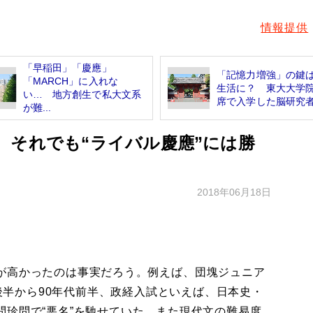
情報提供
「早稲田」「慶應」
「記憶力増強」の鍵
「MARCH」に入れな
生活に？ 東大大学
い… 地方創生で私大文系
席で入学した脳研究者.
が難...
、それでも“ライバル慶應”には勝
2018年06月18日
が高かったのは事実だろう。例えば、団塊ジュニア
代後半から90年代前半、政経入試といえば、日本史・
珍問で“悪名”を馳せていた。また現代文の難易度