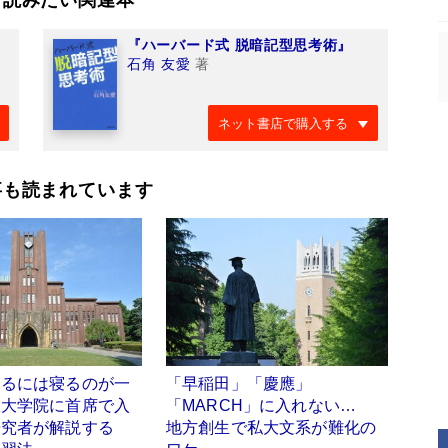
『ハーバード式 脱暗記型思考術』
石角 友愛
著
ネット書店で購入する
事も読まれています
するには寝るのが一
「早稲田」「慶應」
大大学院に首席で入
「MARCH」に入れない…
研究者が解説する
地方創生で私大文系が難化の