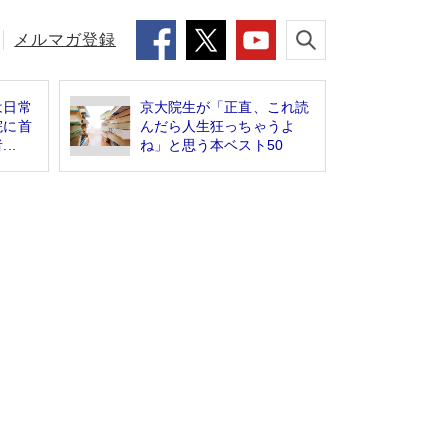
メルマガ登録
は日常
京大院生が「正直、これ読
院に首
んだら人生狂っちゃうよ
..
ね」と思う本ベスト50