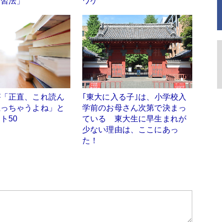
学習法」
ワケ
が「正直、これ読ん
｢東大に入る子｣は、小学校入
狂っちゃうよね」と
学前のお母さん次第で決まっ
ト50
ている 東大生に早生まれが
少ない理由は、ここにあっ
た！