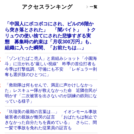
アクセスランキング
一覧
「中国人にボコボコにされ、ビルの6階か
ら突き落とされた」 「闇バイト」 トク
リュウの使い捨てにされた悲惨すぎる実
態 募集時の約束は「月収300万円」も、
組織に入った瞬間、「お前たちは…」
「ゾンビたばこ売人」と肩組みショット「小園海
斗」に注がれる“厳しい視線” 昨季の首位打者も
今季は打撃低調、守備にも不安 「レギュラー剥
奪も選択肢のひとつに」
「救助隊は何もせんで、満足に声かけしなかっ
た」レスキュー隊が救えなかった命 近隣住民が
明かす「二次被害を出さないのが訓練の鉄則にな
っている様子」
「玖瑠美の最期の言葉は…」 イオンモール事故
被害者の親族が慟哭の証言 「おばたちは制止で
きなかった自分たちを責めている」 さらに、間
一髪で事故を免れた従業員の証言も