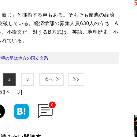
番煎じ」と揶揄する声もある。そもそも慶應の経済
破している。経済学部の募集人員630人のうち、A
学、小論文だ。対するB方式は、英語、地理歴史、小
られている。
希望の星は地方の国立文系
2
3
次へ
2/3ページ]
0
て読みたい関連本