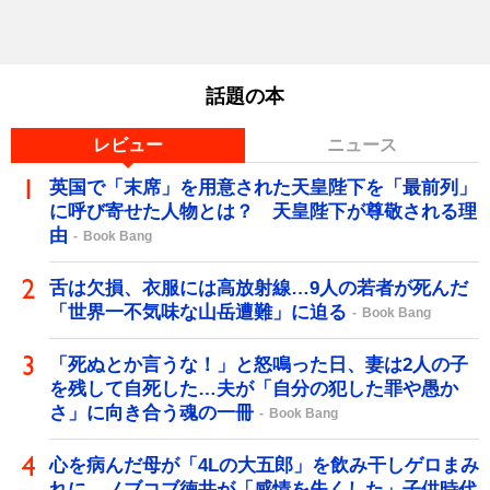
話題の本
レビュー
ニュース
英国で「末席」を用意された天皇陛下を「最前列」
に呼び寄せた人物とは？ 天皇陛下が尊敬される理
由
Book Bang
舌は欠損、衣服には高放射線…9人の若者が死んだ
「世界一不気味な山岳遭難」に迫る
Book Bang
「死ぬとか言うな！」と怒鳴った日、妻は2人の子
を残して自死した…夫が「自分の犯した罪や愚か
さ」に向き合う魂の一冊
Book Bang
心を病んだ母が「4Lの大五郎」を飲み干しゲロまみ
れに…ノブコブ徳井が「感情を失くした」子供時代