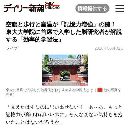
情報提供する
空腹と歩行と室温が「記憶力増強」の鍵！
東大大学院に首席で入学した脳研究者が解説
する「効率的学習法」
ライフ
2018年05月02日
東大に首席で入学した池谷氏がおすすめする学習法とは（
他の写真を
見る
）
「覚えたはずなのに思い出せない！ あ～あ、もっと
記憶力が高ければいいのに」そんな切ない気持ちを抱
いたことはないだろうか。