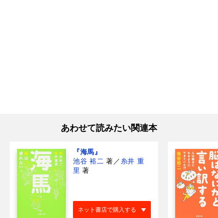
あわせて読みたい関連本
『海馬』
池谷 裕二
著
／
糸井 重
里
著
ネット書店で購入する