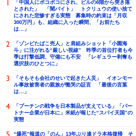
「中国人にボコボコにされ、ビルの6階から突き落
とされた」 「闇バイト」 トクリュウの使い捨て
にされた悲惨すぎる実態 募集時の約束は「月収
300万円」も、組織に入った瞬間、「お前たち
は…」
「ゾンビたばこ売人」と肩組みショット「小園海
斗」に注がれる“厳しい視線” 昨季の首位打者も今
季は打撃低調、守備にも不安 「レギュラー剥奪も
選択肢のひとつに」
「そもそも会社のせいで起きた人災」 イオンモー
ル事故被害者の親族が慟哭の証言 「最後の言葉
は…」
「プーチンの戦争を日本製品が支えている」「パー
トナー企業が日本に」米紙が報じた“スパイ天国”の
実態
“爆死”報道の「のん」13年ぶり連ドラ本格復帰 そ