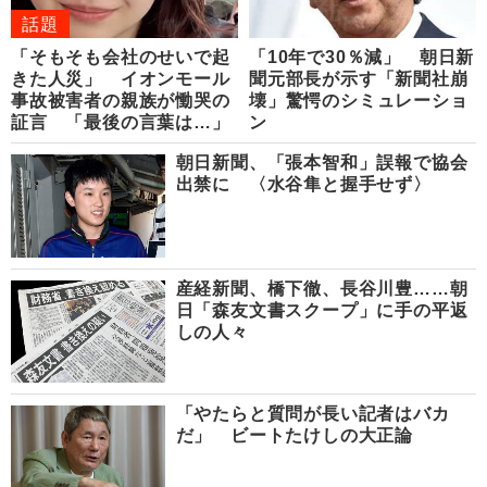
話題
「そもそも会社のせいで起
「10年で30％減」 朝日新
きた人災」 イオンモール
聞元部長が示す「新聞社崩
事故被害者の親族が慟哭の
壊」驚愕のシミュレーショ
証言 「最後の言葉は…」
ン
朝日新聞、「張本智和」誤報で協会
出禁に 〈水谷隼と握手せず〉
産経新聞、橋下徹、長谷川豊……朝
日「森友文書スクープ」に手の平返
しの人々
「やたらと質問が長い記者はバカ
だ」 ビートたけしの大正論