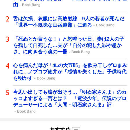
由
Book Bang
舌は欠損、衣服には高放射線…9人の若者が死んだ
「世界一不気味な山岳遭難」に迫る
Book Bang
「死ぬとか言うな！」と怒鳴った日、妻は2人の子
を残して自死した…夫が「自分の犯した罪や愚か
さ」に向き合う魂の一冊
Book Bang
心を病んだ母が「4Lの大五郎」を飲み干しゲロまみ
れに…ノブコブ徳井が「感情を失くした」子供時代
を明かす
Book Bang
今思い出しても涙が出そう…「明石家さんま」のカ
ッコよすぎる一言とは？ 「電波少年」伝説のプロ
デューサーによる『人間・明石家さんま』評
Book Bang
おすすめ