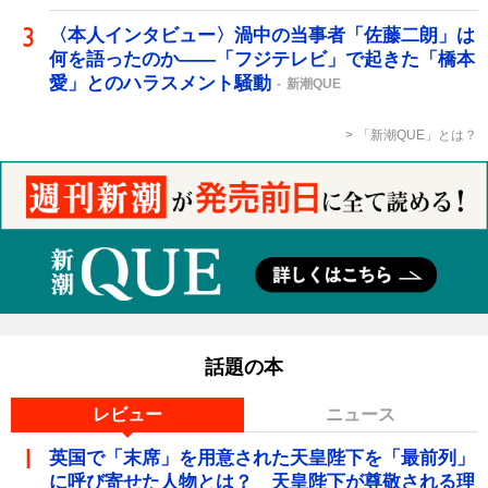
〈本人インタビュー〉渦中の当事者「佐藤二朗」は
何を語ったのか――「フジテレビ」で起きた「橋本
愛」とのハラスメント騒動
新潮QUE
「新潮QUE」とは？
話題の本
レビュー
ニュース
英国で「末席」を用意された天皇陛下を「最前列」
に呼び寄せた人物とは？ 天皇陛下が尊敬される理