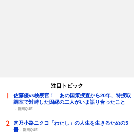
注目トピック
佐藤優vs検察官！ あの国策捜査から20年、特捜取
調室で対峙した因縁の二人がいま語り合ったこと
新潮QUE
肉乃小路ニクヨ「わたし」の人生を生きるための5
冊
新潮QUE