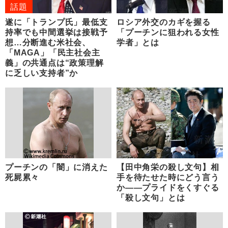
話題
遂に「トランプ氏」最低支
ロシア外交のカギを握る
持率でも中間選挙は接戦予
「プーチンに狙われる女性
想…分断進む米社会、
学者」とは
「MAGA」「民主社会主
義」の共通点は“政策理解
に乏しい支持者”か
プーチンの「闇」に消えた
【田中角栄の殺し文句】相
死屍累々
手を待たせた時にどう言う
か――プライドをくすぐる
「殺し文句」とは