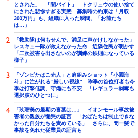
とされた」 「闇バイト」 トクリュウの使い捨て
にされた悲惨すぎる実態 募集時の約束は「月収
300万円」も、組織に入った瞬間、「お前たち
は…」
「救助隊は何もせんで、満足に声かけしなかった」
レスキュー隊が救えなかった命 近隣住民が明かす
「二次被害を出さないのが訓練の鉄則になっている
様子」
「ゾンビたばこ売人」と肩組みショット「小園海
斗」に注がれる“厳しい視線” 昨季の首位打者も今
季は打撃低調、守備にも不安 「レギュラー剥奪も
選択肢のひとつに」
「玖瑠美の最期の言葉は…」 イオンモール事故被
害者の親族が慟哭の証言 「おばたちは制止できな
かった自分たちを責めている」 さらに、間一髪で
事故を免れた従業員の証言も