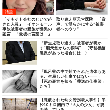
話題
「そもそも会社のせいで起
取り違え順天堂医院 「音
きた人災」 イオンモール
声」で明らかにする“被害
事故被害者の親族が慟哭の
者へのウソ”
証言 「最後の言葉は…」
「新生児取り違え」被害者が明か
す“順天堂からの恫喝” 〈守秘義務
違反があった場合には…〉
「風呂釜の中で茹でられた遺体もあ
る。生易しい仕事ではない――」
【死の裏方を知る「葬送の仕事師」
たち】
【隠蔽された幼女誘拐殺人事件】半
径10キロ圏内で「5人の少女」が姿
を消している――