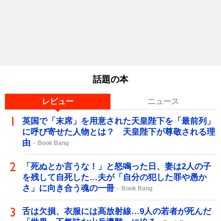
話題の本
レビュー
ニュース
英国で「末席」を用意された天皇陛下を「最前列」
に呼び寄せた人物とは？ 天皇陛下が尊敬される理
由
Book Bang
「死ぬとか言うな！」と怒鳴った日、妻は2人の子
を残して自死した…夫が「自分の犯した罪や愚か
さ」に向き合う魂の一冊
Book Bang
舌は欠損、衣服には高放射線…9人の若者が死んだ