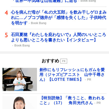
「世界一不気味な山岳遭難」に迫る
Book Bang
心を病んだ母が「4Lの大五郎」を飲み干しゲロまみ
れに…ノブコブ徳井が「感情を失くした」子供時代
を明かす
Book Bang
石田夏穂『わたしを庇わないで』人間のいいところ
よりも悪いところを書きたい【インタビュー】
Book Bang
おすすめ
創作にもリフレッシュにもガムを愛
用（ジャズピアニスト 山中千尋さ
ん）【LOTTE TIMES】
PR
【特別読物】「救うこと、救われる
こと」（17） 角田光代さん
PR