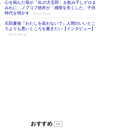
心を病んだ母が「4Lの大五郎」を飲み干しゲロま
みれに…ノブコブ徳井が「感情を失くした」子供
時代を明かす
Book Bang
石田夏穂『わたしを庇わないで』人間のいいとこ
ろよりも悪いところを書きたい【インタビュー】
Book Bang
「叱って伸びるやつは、褒めたらもっと伸
びる」俳優・高嶋政伸が家族に教わっ
た“人を育てるコツ”…芸への考え方を明か
す
Book Bang
「『火垂るの墓』は、大嘘である」原作者が抱き
続けた“自責の念”とは…「自己憐憫は描きたくな
い」監督が徹底的にこだわったこと（後編） #
戦争の記憶
Book Bang
美輪明宏 晩年の回答を集めた『ほほえんで生き
るための人生相談』がランクイン［エンターテイ
メントベストセラー］
Book Bang
「宇宙兄弟」最終46巻がベストセラー1位 宇宙
おすすめ
開発への関心を押し上げた18年の物語に幕 特装
版には「宇宙で描かれたマンガ」も収録