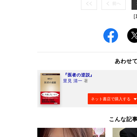
前へ
[
あわせ
『医者の逆説』
里見 清一
著
ネット書店で購入する
こんな記