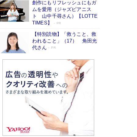
創作にもリフレッシュにもガ
Book Bang
ムを愛用（ジャズピアニス
「不意に涙が出そうに…」高嶋政伸が明かし
ト 山中千尋さん）【LOTTE
た“13歳の娘を暴行する役”への葛藤 インティマ
TIMES】
PR
シーコーディネーターに支えられたNHK『大奥』
の裏側
Book Bang
【特別読物】「救うこと、救
われること」（17） 角田光
代さん
PR