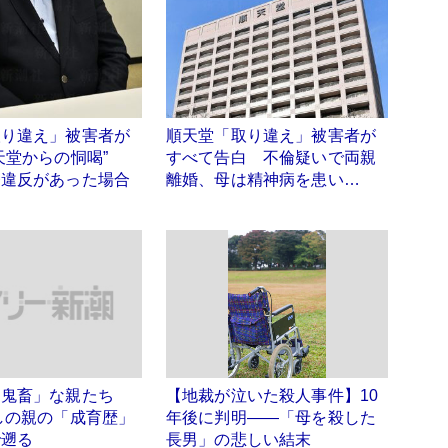
取り違え」被害者が
順天堂「取り違え」被害者が
天堂からの恫喝”
すべて告白 不倫疑いで両親
務違反があった場合
離婚、母は精神病を患い…
「鬼畜」な親たち
【地裁が泣いた殺人事件】10
しの親の「成育歴」
年後に判明――「母を殺した
で遡る
長男」の悲しい結末