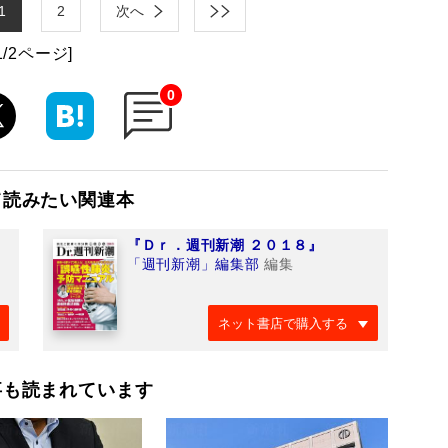
1
2
次へ
1/2ページ]
0
て読みたい関連本
『Ｄｒ．週刊新潮 ２０１８』
「週刊新潮」編集部
編集
ネット書店で購入する
事も読まれています