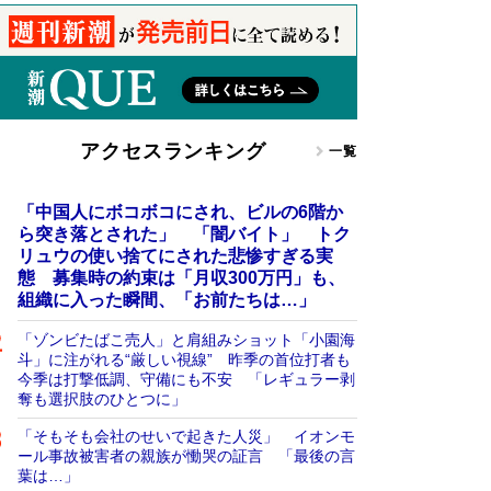
アクセスランキング
一覧
「中国人にボコボコにされ、ビルの6階か
ら突き落とされた」 「闇バイト」 トク
リュウの使い捨てにされた悲惨すぎる実
態 募集時の約束は「月収300万円」も、
組織に入った瞬間、「お前たちは…」
「ゾンビたばこ売人」と肩組みショット「小園海
斗」に注がれる“厳しい視線” 昨季の首位打者も
今季は打撃低調、守備にも不安 「レギュラー剥
奪も選択肢のひとつに」
「そもそも会社のせいで起きた人災」 イオンモ
ール事故被害者の親族が慟哭の証言 「最後の言
葉は…」