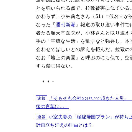
とを強いられる点で、拉致被害に似ている
かわらず、小林義之さん（51）=仮名＝が
なった「
週刊新潮
」報道の取り違い事件で
者たる順天堂医院が、小林さんと取り違え
手の「平穏な生活」を乱すなと強弁し、本
会わせてほしいとの訴えを拒んだ。拉致の
なお「地上の楽園」と呼ぶのにも似て、空
すら禁じ得ない。
＊＊＊
「そもそも会社のせいで起きた人災」
速報
後の言葉は…」
小室夫妻の「極秘帰国プラン」が持ち
速報
計画立ち消えの理由とは？