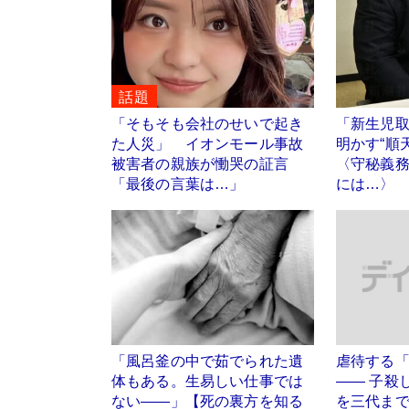
話題
「そもそも会社のせいで起き
「新生児
た人災」 イオンモール事故
明かす“順
被害者の親族が慟哭の証言
〈守秘義
「最後の言葉は…」
には…〉
「風呂釜の中で茹でられた遺
虐待する
体もある。生易しい仕事では
―― 子殺
ない――」【死の裏方を知る
を三代ま