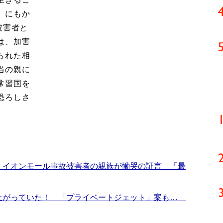
。にもか
被害者と
は、加害
られた相
当の親に
常習国を
恐ろしさ
 イオンモール事故被害者の親族が慟哭の証言 「最
上がっていた！ 「プライベートジェット」案も…