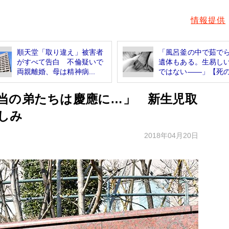
情報提供
順天堂「取り違え」被害者
「風呂釜の中で茹で
がすべて告白 不倫疑いで
遺体もある。生易し
両親離婚、母は精神病...
ではない――」【死の.
当の弟たちは慶應に…」 新生児取
しみ
2018年04月20日