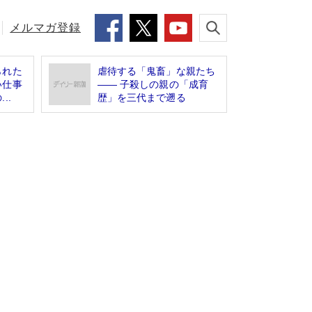
メルマガ登録
られた
虐待する「鬼畜」な親たち
い仕事
―― 子殺しの親の「成育
..
歴」を三代まで遡る