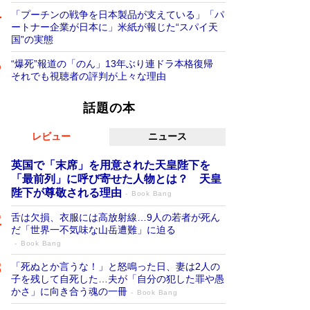
「プーチンの戦争を日本製品が支えている」「パ
ートナー企業が日本に」米紙が報じた“スパイ天
国”の実態
“爆死”報道の「のん」13年ぶり連ドラ本格復帰
それでも視聴者の評判が上々な理由
話題の本
レビュー
ニュース
英国で「末席」を用意された天皇陛下を
「最前列」に呼び寄せた人物とは？ 天皇
陛下が尊敬される理由
Book Bang
舌は欠損、衣服には高放射線…9人の若者が死ん
だ「世界一不気味な山岳遭難」に迫る
Book Bang
「死ぬとか言うな！」と怒鳴った日、妻は2人の
子を残して自死した…夫が「自分の犯した罪や愚
かさ」に向き合う魂の一冊
Book Bang