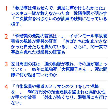
「救助隊は何もせんで、満足に声かけしなかった」
レスキュー隊が救えなかった命 近隣住民が明かす
「二次被害を出さないのが訓練の鉄則になっている
様子」
「玖瑠美の最期の言葉は…」 イオンモール事故被
害者の親族が慟哭の証言 「おばたちは制止できな
かった自分たちを責めている」 さらに、間一髪で
事故を免れた従業員の証言も
左目周囲の痣は「脳の動脈が破れ、その血が溜まっ
ていた」 09年に孤独死「大原麗子さん」、死の間
際に何が起きていたのか
「自衛隊員や報道カメラマンのフリをして泥棒
を…」 500万円分の預金通帳を盗まれた高齢女性
が明かす被害 「外出が怖くなり、避難所にも行け
ない」