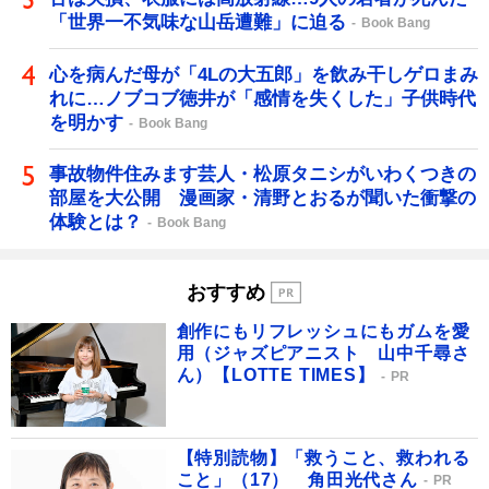
「世界一不気味な山岳遭難」に迫る
Book Bang
心を病んだ母が「4Lの大五郎」を飲み干しゲロまみ
れに…ノブコブ徳井が「感情を失くした」子供時代
を明かす
Book Bang
事故物件住みます芸人・松原タニシがいわくつきの
部屋を大公開 漫画家・清野とおるが聞いた衝撃の
体験とは？
Book Bang
おすすめ
創作にもリフレッシュにもガムを愛
用（ジャズピアニスト 山中千尋さ
ん）【LOTTE TIMES】
PR
【特別読物】「救うこと、救われる
こと」（17） 角田光代さん
PR