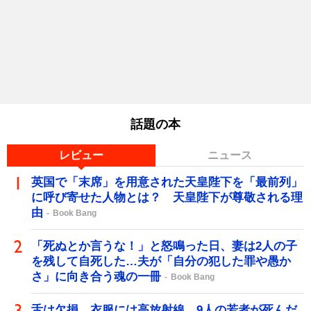
話題の本
レビュー
ニュース
英国で「末席」を用意された天皇陛下を「最前列」
に呼び寄せた人物とは？ 天皇陛下が尊敬される理
由
Book Bang
「死ぬとか言うな！」と怒鳴った日、妻は2人の子
を残して自死した…夫が「自分の犯した罪や愚か
さ」に向き合う魂の一冊
Book Bang
舌は欠損、衣服には高放射線…9人の若者が死んだ