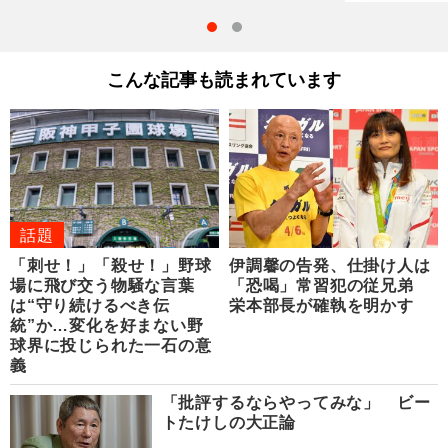
こんな記事も読まれています
話題
「刺せ！」「殺せ！」野球
伊調馨の告発、仕掛け人は
場に飛び交う物騒な言葉
「恐喝」常習犯の従兄弟
は“守り続けるべき伝
栄本部長が確執を明かす
統”か…変化を好まない野
球界に投じられた一石の意
義
「批評するならやってみな」 ビー
トたけしの大正論