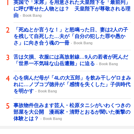
英国で「末席」を用意された天皇陛下を「最前列」
に呼び寄せた人物とは？ 天皇陛下が尊敬される理
由
Book Bang
「死ぬとか言うな！」と怒鳴った日、妻は2人の子
を残して自死した…夫が「自分の犯した罪や愚か
さ」に向き合う魂の一冊
Book Bang
舌は欠損、衣服には高放射線…9人の若者が死んだ
「世界一不気味な山岳遭難」に迫る
Book Bang
心を病んだ母が「4Lの大五郎」を飲み干しゲロまみ
れに…ノブコブ徳井が「感情を失くした」子供時代
を明かす
Book Bang
事故物件住みます芸人・松原タニシがいわくつきの
部屋を大公開 漫画家・清野とおるが聞いた衝撃の
体験とは？
Book Bang