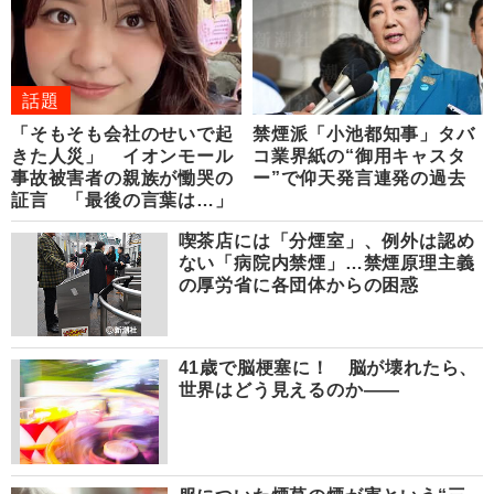
話題
「そもそも会社のせいで起
禁煙派「小池都知事」タバ
きた人災」 イオンモール
コ業界紙の“御用キャスタ
事故被害者の親族が慟哭の
ー”で仰天発言連発の過去
証言 「最後の言葉は…」
喫茶店には「分煙室」、例外は認め
ない「病院内禁煙」…禁煙原理主義
の厚労省に各団体からの困惑
41歳で脳梗塞に！ 脳が壊れたら、
世界はどう見えるのか――