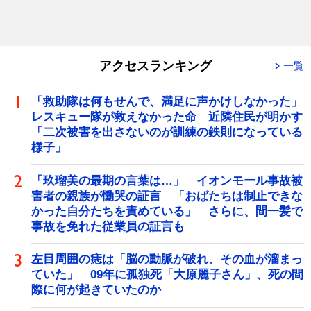
アクセスランキング
一覧
「救助隊は何もせんで、満足に声かけしなかった」
レスキュー隊が救えなかった命 近隣住民が明かす
「二次被害を出さないのが訓練の鉄則になっている
様子」
「玖瑠美の最期の言葉は…」 イオンモール事故被
害者の親族が慟哭の証言 「おばたちは制止できな
かった自分たちを責めている」 さらに、間一髪で
事故を免れた従業員の証言も
左目周囲の痣は「脳の動脈が破れ、その血が溜まっ
ていた」 09年に孤独死「大原麗子さん」、死の間
際に何が起きていたのか