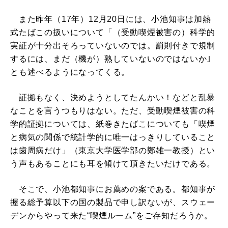
また昨年（17年）12月20日には、小池知事は加熱
式たばこの扱いについて「（受動喫煙被害の）科学的
実証が十分出そろっていないのでは。罰則付きで規制
するには、まだ（機が）熟していないのではないか｣
とも述べるようになってくる。
証拠もなく、決めようとしてたんかい！などと乱暴
なことを言うつもりはない。ただ、受動喫煙被害の科
学的証拠については、紙巻きたばこについても「喫煙
と病気の関係で統計学的に唯一はっきりしていること
は歯周病だけ」（東京大学医学部の鄭雄一教授）とい
う声もあることにも耳を傾けて頂きたいだけである。
そこで、小池都知事にお薦めの案である。都知事が
握る総予算以下の国の製品で申し訳ないが、スウェー
デンからやって来た“喫煙ルーム”をご存知だろうか。