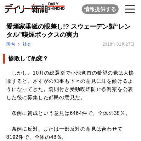
情報提供する
愛煙家垂涎の眼差し!? スウェーデン製“レン
タル”喫煙ボックスの実力
国内
社会
2018年01月27日
惨敗して豹変？
しかし、10月の総選挙で小池党首の希望の党は大惨
敗すると、さすがの知事も下々の意見に耳を傾けるよ
うになってきた。罰則付き受動喫煙防止条例案を公表
した後に募集した都民の意見だ。
条例に賛成という意見は6464件で、全体の38％。
条例に反対、または一部反対の意見は合わせて
8192件で、全体の48％。